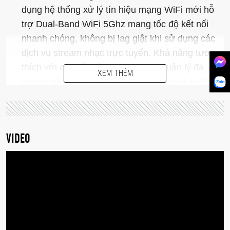
dụng hệ thống xử lý tín hiệu mạng WiFi mới hỗ
trợ Dual-Band WiFi 5Ghz mang tốc độ kết nối
nhanh chóng, không bị lag giật khi sử dụng các
dịch vụ stream nhạc trực tuyến. Khả năng tương
thích với các nền tảng Multi-room quản lý đa
XEM THÊM
phòng tiện dụng hơn với Chromecast và AirPlay
2 bên cạnh nền tảng Audio Pro Control trước
đây.
Về mặt ngoại hình A28 không có quá nhiều sự
VIDEO
thay đổi so với A26 khi vẫn giữ thiết kế nhỏ gọn
phù hợp với những không gian sống hiện đại,
lớp ê căng vải tạo nên những đường nét tương
tự như các sản phẩm nội thất Bắc Âu.
Mặt sau của loa bao gồm những cổng Input đầu
vào của loa bao gồm HDMI, Optical, RCA Analog