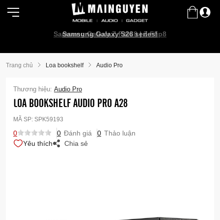
Samsung Galaxy Z Fold8 | Z Flip8
Samsung Galaxy S26 series!
Trang chủ
Loa bookshelf
Audio Pro
Thương hiệu:
Audio Pro
LOA BOOKSHELF AUDIO PRO A28
MÃ SP:
SPK59193
0
0
Đánh giá
0
Thảo luận
Yêu thích
Chia sẻ