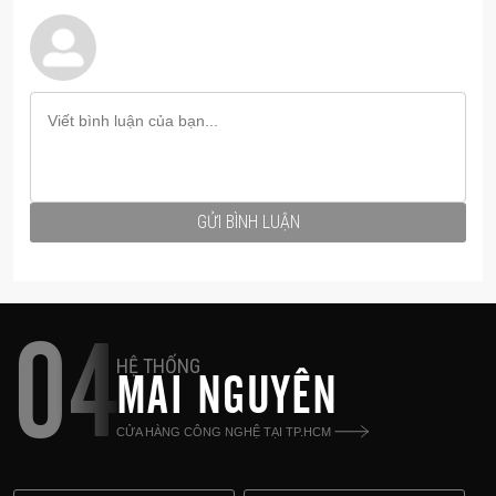
tảng như iOS, Android cùng những hệ thống loa
thông minh khác.
Người dùng cũng có thể sử dụng app Audio Pro
Control trên smartphone để điều khiển các tính
năng thông minh, sử dụng các dịch vụ stream
nhạc trực tuyến như TIDAL, Qobuz, Deezer,
Napster...
GỬI BÌNH LUẬN
A28 cũng được trang bị kèm một remote điều
khiển cao cấp, điều chỉnh các tính năng trên loa
như tín hiệu đầu vào, âm lượng, preset...
04
Thông số kĩ thuật chi tiết
HỆ THỐNG
MAI NGUYÊN
Loại: Hệ thống loa âm thanh nổi được hỗ trợ với
CỬA HÀNG CÔNG NGHỆ TẠI TP.HCM
phản xạ âm trầm
Bộ khuếch đại: Bộ khuếch đại kỹ thuật số loại D,