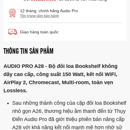
A28 cũng được trang bị kèm một remote điều khiển cao
12 tháng, chính hãng Audio Pro
cấp, điều chỉnh các tính năng trên loa như tín hiệu đầu vào,
Tìm trung tâm bảo hành
âm lượng, preset...
Giao hàng toàn quốc
THÔNG TIN SẢN PHẨM
AUDIO PRO A28 - Bộ đôi loa Bookshelf không
dây cao cấp, công suất 150 Watt, kết nối WiFi,
AirPlay 2, Chromecast, Multi-room, toàn vẹn
Lossless.
Sau những thành công của cặp đôi loa Bookshelf
nhỏ gọn A26, thương hiệu âm thanh đến từ Thụy
Điển Audio Pro đã giới thiệu phiên bản nâng cấp
A28 với khả năng kết nối mạnh mẽ hơn nhờ sử