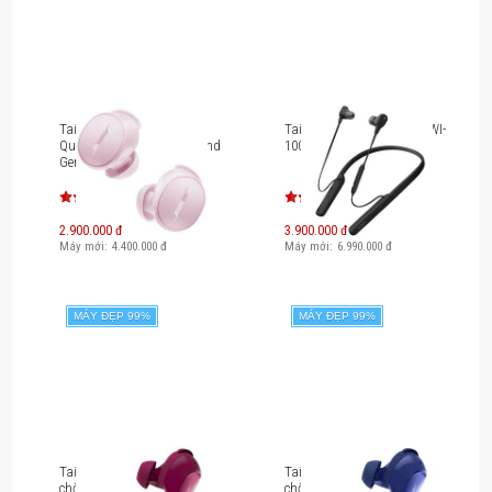
Tai nghe chống ồn Bose
Tai nghe Neckband Sony WI-
QuietComfort Earbuds (2nd
1000XM2
Gen) (New Color)
2.900.000 đ
3.900.000 đ
Máy mới:
4.400.000
đ
Máy mới:
6.990.000
đ
MÁY ĐẸP 99%
MÁY ĐẸP 99%
Được chế tác một cách chuyên nghiệp bằng cách sử
dụng chọn lọc các vật liệu cao cấp, Beolit ​​20 là một
chiếc loa di động bền và nhạy. Nhôm Anodised đảm
bảo thân đồng hồ chắc chắn trong khi dây đeo bằng
Tai nghe True Wireless
Tai nghe True Wireless
chống ồn Bose
chống ồn Bose