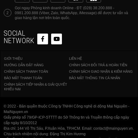
Gọi ngay Phòng kinh doanh Online - ĐT: (028) 38.200.888 -
2
0981.200.888 (Viber, Zalo, WhatsApp, iMessage) để được tư vấn và
giao hàng tận nơi trên toàn quốc.
SOCIAL
NETWORK
GIỚI THIỆU
LIÊN HỆ
HƯỚNG DẪN ĐẶT HÀNG
CHÍNH SÁCH ĐỔI TRẢ & HOÀN TIỀN
CHÍNH SÁCH THANH TOÁN
CHÍNH SÁCH GIAO NHẬN & KIỂM HÀNG
BẢO MẬT THANH TOÁN
BẢO MẬT THÔNG TIN CÁ NHÂN
CHÍNH SÁCH TIẾP NHẬN & GIẢI QUYẾT
KHIẾU NẠI
© 2022 - Bản quyền thuộc Công ty TNHH Công nghệ di động Mai Nguyên -
MaiNguyen.vn
Giấy phép số 79/GP-ICP-STTTT do Sở Thông tin và Truyền thông cấp ngày
cấp ngày 8/10/2012
Địa chỉ: 144 Võ Thị Sáu, P.Xuân Hòa, TP.HCM. Email: contact@mainguyen.vn.
Chịu trách nhiệm nội dung: Đặng Thị Kim Hương