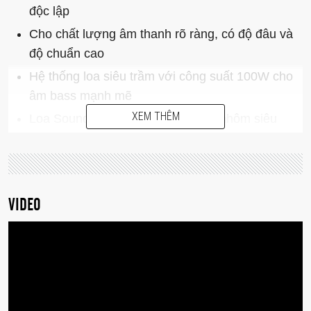
độc lập
Cho chất lượng âm thanh rõ ràng, có độ đâu và
độ chuẩn cao
Hệ thống loa siêu trầm với công suất 100W cho
âm bass mạnh mẽ
XEM THÊM
Loa Soundbar được thiết kế bằng nhôm siêu
mỏng chỉ 32mm
Với chất lượng âm thanh 5.1 cho bạn trải nghiệm
phim ảnh, âm nhạc một cách tuyệt vời nhất
VIDEO
Thiết lập đơn giản và dễ dàng với cổng HDMI
được hỗ trợ giúp truy xuất lên màn hình TV và có
thể theo dõi thiết lập dễ dàng
Hỗ trợ công nghệ Bluetooth tương thích với tất
cả các thiết bị sử dụng iOS và Android
Sản phẩm chính hãng Harman Kardon (USA)