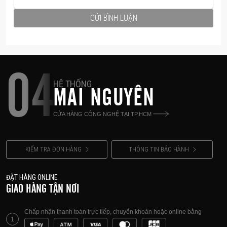
GỬI BÌNH LUẬN
04
HỆ THỐNG
MAI NGUYÊN
CỬA HÀNG CÔNG NGHỆ TẠI TP.HCM
KIỂM TRA ĐƠN HÀNG
THÔNG TIN BẢO HÀNH
ĐẶT HÀNG ONLINE
GIAO HÀNG TẬN NƠI
Chấp nhận thanh toán trực tiếp, chuyển khoản hoặc online bằng
1