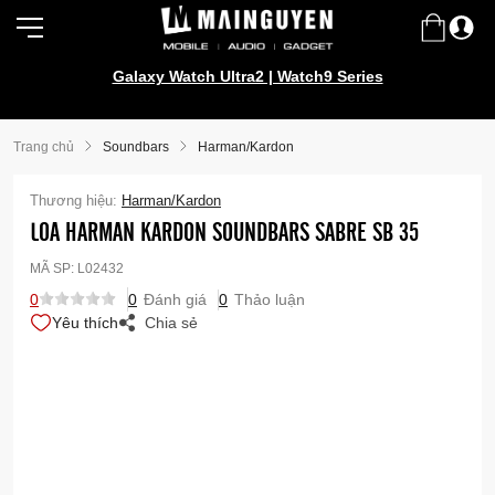
Galaxy Watch Ultra2 | Watch9 Series
Trang chủ
Soundbars
Harman/Kardon
Thương hiệu:
Harman/Kardon
LOA HARMAN KARDON SOUNDBARS SABRE SB 35
MÃ SP:
L02432
0
0
Đánh giá
0
Thảo luận
Yêu thích
Chia sẻ