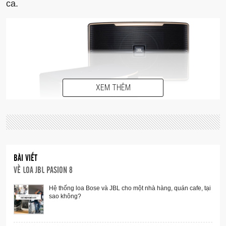
ca.
XEM THÊM
Không chỉ có được ngoại hình rất bắt mắt Loa JBL
BÀI VIẾT
Pasion8 còn cho thấy chất âm hoàn hảo khiến các
VỀ
LOA JBL PASION 8
mẫu loa khác nằm cùng trong phân khúc cũng phần
Hệ thống loa Bose và JBL cho một nhà hàng, quán cafe, tại
nào rè chừng khi mang ra để so sánh với Loa
sao không?
karaoke JBL Pasion 8.