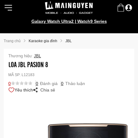
Galaxy Watch Ultra2 | Watch9 Series
Trang chủ
Karaoke gia đình
JBL
Thương hiệu:
JBL
LOA JBL PASION 8
MÃ SP:
L12183
0
0
Đánh giá
0
Thảo luận
Yêu thích
Chia sẻ