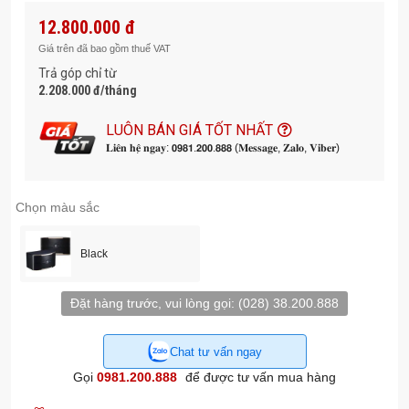
Trở kháng: 8 ohms
12.800.000 đ
Bass loa: 20cm x 1
Loa treble: 7.6cm x 2
Giá trên đã bao gồm thuế VAT
Kích thước (Rộng x Cao x Sâu): 253 mm × 452 mm × 277
Trả góp chỉ từ
mm
2.208.000 đ/tháng
Vỏ loa Gỗ MDF, phủ nhựa vinyl
LUÔN BÁN GIÁ TỐT NHẤT
Vỏ loa Gỗ MDF, phủ nhựa vinyl
𝐋𝐢𝐞̂𝐧 𝐡𝐞̣̂ 𝐧𝐠𝐚𝐲: 𝟬𝟵𝟴𝟭.𝟮𝟬𝟬.𝟴𝟴𝟴 (𝐌𝐞𝐬𝐬𝐚𝐠𝐞, 𝐙𝐚𝐥𝐨, 𝐕𝐢𝐛𝐞𝐫)
Chọn màu sắc
Black
Đặt hàng trước, vui lòng gọi:
(028) 38.200.888
Chat tư vấn ngay
Gọi
0981.200.888
để được tư vấn mua hàng