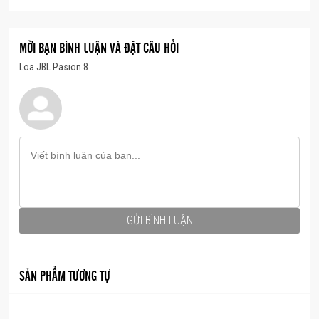
MỜI BẠN BÌNH LUẬN VÀ ĐẶT CÂU HỎI
Loa JBL Pasion 8
Nhỏ gọn là 1 lợi thế mạnh của Loa JBL Pasion 8 rất
dễ có thể đặt để hoặc treo lên các vị trí trong phòng
khách gia đình, phòng hát tại nhà mà không quá mất
nhiều diện tích.
GỬI BÌNH LUẬN
SẢN PHẨM TƯƠNG TỰ