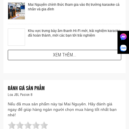
Mai Nguyên chính thức tham gia vào thị trường karaoke cá
nhân và gia đình
Khu vực trưng bày âm thanh Hi-Fi mới, trải nghiệm karaoke
đã hoàn thành, mời các bạn tới trải nghiệm
XEM THÊM...
Chỉ trong 1 tuần cuối năm - Mua loa JBL BoomBox 300,
Loa JBL Pasion 8 rất dễ kết hợp với các mẫu loa
tặng ngay soundbar trị giá 5tr690, số lượng có hạn
karaoke giá rẻ khác trong cùng một hệ thống âm
thanh và các dòng amply hay cục đẩy công suất nhỏ
của gia đình. Với công suất hiệu dụng đạt 150W
ĐÁNH GIÁ SẢN PHẨM
cũng đủ có thể làm sôi động của gian phòng có diện
Loa JBL Pasion 8
tích từ 12 -22 mét vuông.
Nếu đã mua sản phẩm này tại Mai Nguyên. Hãy đánh giá
ngay để giúp hàng ngàn người chọn mua hàng tốt nhất bạn
nhé!