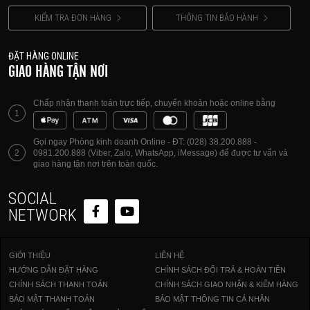
KIỂM TRA ĐƠN HÀNG
THÔNG TIN BẢO HÀNH
ĐẶT HÀNG ONLINE
GIAO HÀNG TẬN NƠI
Chấp nhận thanh toán trực tiếp, chuyển khoản hoặc online bằng
1
Gọi ngay Phòng kinh doanh Online - ĐT: (028) 38.200.888 -
2
0981.200.888 (Viber, Zalo, WhatsApp, iMessage) để được tư vấn và
giao hàng tận nơi trên toàn quốc.
SOCIAL
NETWORK
GIỚI THIỆU
LIÊN HỆ
HƯỚNG DẪN ĐẶT HÀNG
CHÍNH SÁCH ĐỔI TRẢ & HOÀN TIỀN
CHÍNH SÁCH THANH TOÁN
CHÍNH SÁCH GIAO NHẬN & KIỂM HÀNG
BẢO MẬT THANH TOÁN
BẢO MẬT THÔNG TIN CÁ NHÂN