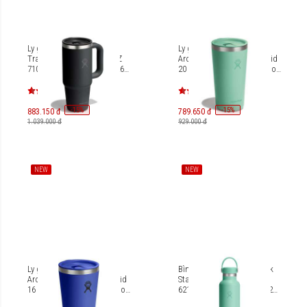
Ly giữ nhiệt Hydro Flask
Ly giữ nhiệt Hydro Flask
Travel Tumbler Mug 24 OZ
Around Tumbler Press-in lid
710ml (Spring Season 2026)
20 OZ 591 ml (Spring Season
TT24CPC
2026) T20CPC
-
15
-
15
%
%
883.150 đ
789.650 đ
1.039.000 đ
929.000 đ
NEW
NEW
Ly giữ nhiệt Hydro Flask
Bình giữ nhiệt Hydro Flask
Around Tumbler Press-in lid
Standard Flex Cap 21 OZ
16 OZ 473 ml (Spring Season
621 ml (Spring Season 2026)
2026) T16CPC
S21CSX