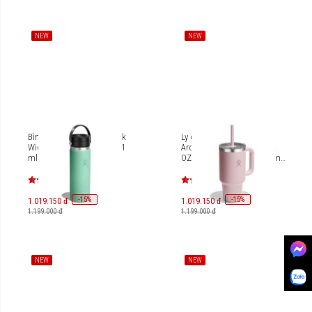
NEW
NEW
Bình Giữ Nhiệt Hydro Flask
Ly giữ nhiệt Hydro Flask
Wide Flex Sip Lid 20 OZ 591
Around Travel Tumbler 32
ml (Spring Season 2026)
OZ (946 ml) (Spring Season
W20BCX
2026) TT32PSC
-
15
-
15
%
%
1.019.150 đ
1.019.150 đ
1.199.000 đ
1.199.000 đ
NEW
NEW