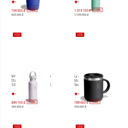
-
15
-
15
%
%
704.650 đ
1.019.150 đ
829.000 đ
1.199.000 đ
NEW
NEW
Bình giữ nhiệt Hydro Flask
Ly giữ nhiệt Hydro Flask
Standard Flex Cap 18 OZ
Mug 12 OZ 354ml (Spring
532 ml (Spring Season 2026)
Season 2026) M12CPC
S18CSX
-
15
-
15
%
%
849.150 đ
789.650 đ
999.000 đ
929.000 đ
NEW
NEW