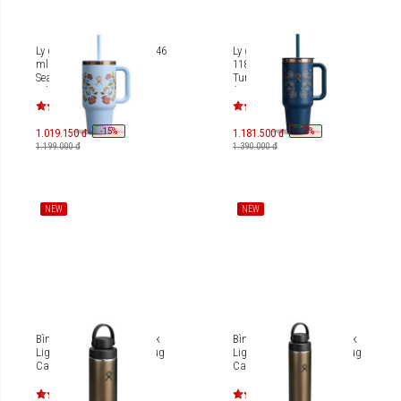
Ly giữ nhiệt Hydro Flask 946
Ly giữ nhiệt Hydro Flask
ml (32 Oz) Travel Tumbler
1183 ml (40 Oz) Travel
Season 2026 (Limited
Tumbler Season 2026
Edition) TT32
(Limited Edition) TT40
-
15
-
15
%
%
1.019.150 đ
1.181.500 đ
1.199.000 đ
1.390.000 đ
NEW
NEW
Bình giữ nhiệt Hydro Flask
Bình giữ nhiệt Hydro Flask
Lightweight Wide Flex Chug
Lightweight Wide Flex Chug
Cap 16 OZ (473 ml)
Cap 24 OZ (710 ml)
LW16LWFCC
LW24LWFCC