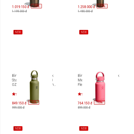
-
15
-
15
%
%
1.019.150 đ
1.258.000 đ
1.199.000 đ
1.480.000 đ
NEW
NEW
Bình giữ nhiệt Hydro Flask
Bình giữ nhiệt Hydro Flask
Standard Flex Cap-Eqp 18
Micro 10 Oz (300 ml) Wide
OZ 532 ml S18CSX (Season
Flex Cap TNY300INT
2026)
-
15
-
15
%
%
849.150 đ
764.150 đ
999.000 đ
899.000 đ
NEW
NEW