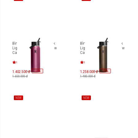
Bình giữ nhiệt Hydro Flask
Bình giữ nhiệt Hydro Flask
Lightweight Wide Flex Straw
Lightweight Wide Flex Straw
Cap 32 OZ (946 ml)
Cap 24 OZ (713 ml)
LW32LWFS
LW24LWFS
-
15
-
15
%
%
1.402.500 đ
1.258.000 đ
1.650.000 đ
1.480.000 đ
NEW
NEW