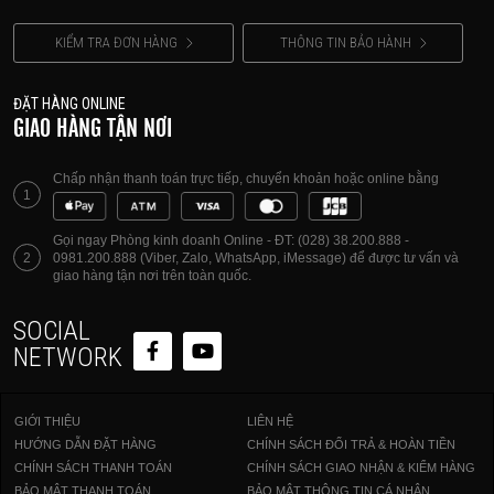
KIỂM TRA ĐƠN HÀNG
THÔNG TIN BẢO HÀNH
ĐẶT HÀNG ONLINE
GIAO HÀNG TẬN NƠI
Chấp nhận thanh toán trực tiếp, chuyển khoản hoặc online bằng
1
Gọi ngay Phòng kinh doanh Online - ĐT: (028) 38.200.888 -
2
0981.200.888 (Viber, Zalo, WhatsApp, iMessage) để được tư vấn và
giao hàng tận nơi trên toàn quốc.
SOCIAL
NETWORK
GIỚI THIỆU
LIÊN HỆ
HƯỚNG DẪN ĐẶT HÀNG
CHÍNH SÁCH ĐỔI TRẢ & HOÀN TIỀN
CHÍNH SÁCH THANH TOÁN
CHÍNH SÁCH GIAO NHẬN & KIỂM HÀNG
BẢO MẬT THANH TOÁN
BẢO MẬT THÔNG TIN CÁ NHÂN