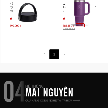
Nắp bình giữ nhiệt miệng
Ly giữ nhiệt Hydro Flask
rộng Hydro Flask Wide
Travel Tumbler Mug 24 OZ
Mouth Flex Cap WFX
710ml TT24CPC
-
15
%
299.000 đ
883.150 đ
1.039.000 đ
1
04
HỆ THỐNG
MAI NGUYÊN
CỬA HÀNG CÔNG NGHỆ TẠI TP.HCM