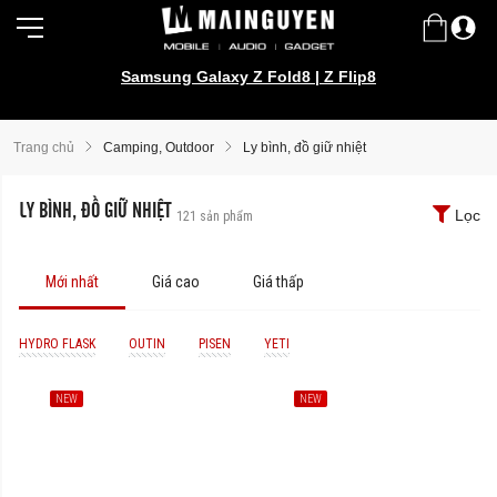
Samsung Galaxy Z Fold8 | Z Flip8
Trang chủ
Camping, Outdoor
Ly bình, đồ giữ nhiệt
LY BÌNH, ĐỒ GIỮ NHIỆT
Lọc
121
sản phẩm
Mới nhất
Giá cao
Giá thấp
HYDRO FLASK
OUTIN
PISEN
YETI
NEW
NEW