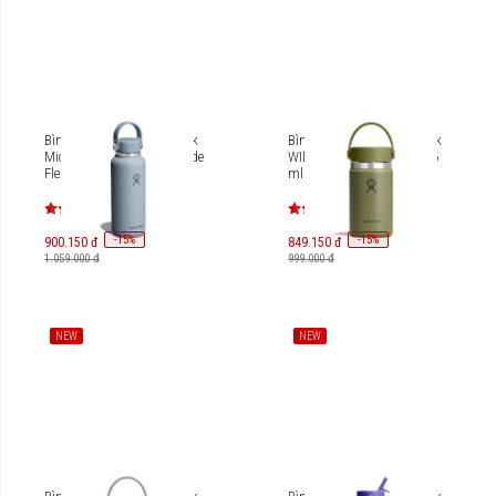
Bình giữ nhiệt Hydro Flask
Bình giữ nhiệt Hydro Flask
Micro 13.5 Oz (400 ml) Wide
WIDE FLEX CAP 12 OZ 355
Flex Cap TNY400INT
ml W12CTS (Season 2026)
-
15
-
15
%
%
900.150 đ
849.150 đ
1.059.000 đ
999.000 đ
NEW
NEW