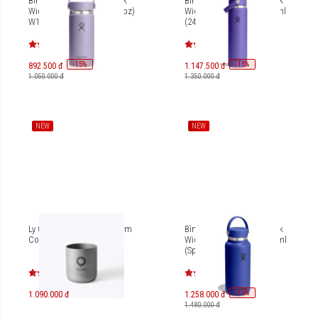
Bình giữ nhiệt Hydro Flask
Bình giữ nhiệt Hydro Flask
Wide Flex Cap 473 ml (16 oz)
Wide Flex Straw Cap 710 ml
W16CTS (Season 2026)
(24 oz) W24CFS
-
15
-
15
%
%
892.500 đ
1.147.500 đ
1.050.000 đ
1.350.000 đ
NEW
NEW
Ly Giữ Nhiệt Outin Titanium
Bình giữ nhiệt Hydro Flask
Coffee Cup
Wide Flex Cap 32 OZ 946 ml
(Spring Season 2026)
W32CTS
-
15
%
1.090.000 đ
1.258.000 đ
1.480.000 đ