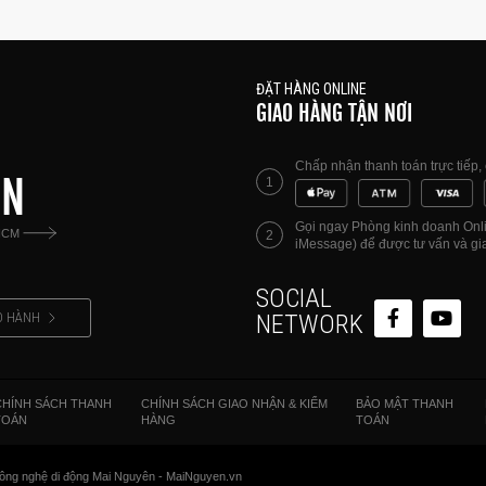
ĐẶT HÀNG ONLINE
GIAO HÀNG TẬN NƠI
Chấp nhận thanh toán trực tiếp
ÊN
1
Gọi ngay Phòng kinh doanh Onlin
HCM
2
iMessage) để được tư vấn và gia
SOCIAL
O HÀNH
NETWORK
CHÍNH SÁCH THANH
CHÍNH SÁCH GIAO NHẬN & KIỂM
BẢO MẬT THANH
TOÁN
HÀNG
TOÁN
ông nghệ di động Mai Nguyên - MaiNguyen.vn