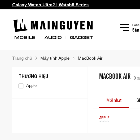
Galaxy Watch Ultra2 | Watch9 Series
Danh
Sản
Trang chủ
Máy tính Apple
MacBook Air
MACBOOK AIR
THƯƠNG HIỆU
0
s
Apple
Mới nhất
G
APPLE