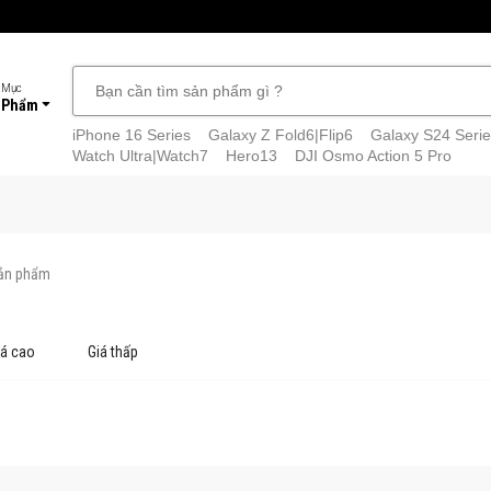
 Mục
 Phẩm
iPhone 16 Series
Galaxy Z Fold6|Flip6
Galaxy S24 Serie
Watch Ultra|Watch7
Hero13
DJI Osmo Action 5 Pro
ản phẩm
iá cao
Giá thấp