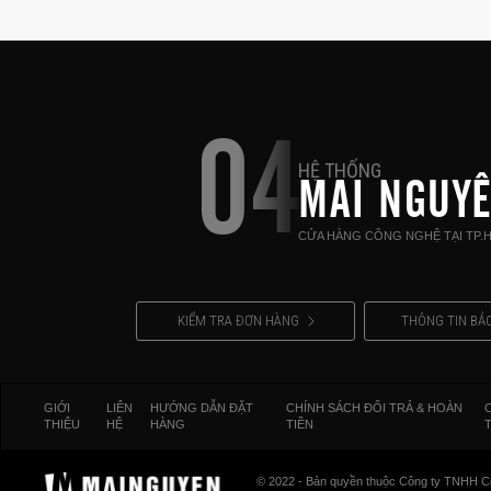
04
HỆ THỐNG
MAI NGUY
CỬA HÀNG CÔNG NGHỆ TẠI TP.
KIỂM TRA ĐƠN HÀNG
THÔNG TIN BẢ
GIỚI
LIÊN
HƯỚNG DẪN ĐẶT
CHÍNH SÁCH ĐỔI TRẢ & HOÀN
THIỆU
HỆ
HÀNG
TIỀN
© 2022 - Bản quyền thuộc Công ty TNHH C