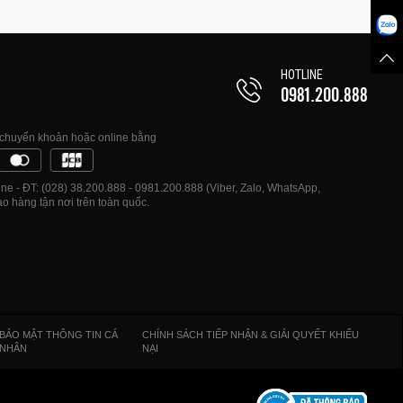
HOTLINE
0981.200.888
, chuyển khoản hoặc online bằng
e - ĐT: (028) 38.200.888 - 0981.200.888 (Viber, Zalo, WhatsApp,
o hàng tận nơi trên toàn quốc.
BẢO MẬT THÔNG TIN CÁ
CHÍNH SÁCH TIẾP NHẬN & GIẢI QUYẾT KHIẾU
NHÂN
NẠI