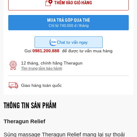
THÊM VÀO GIỎ HÀNG
MUA TRẢ GÓP QUA THẺ
Chỉ từ 740.000 đ / tháng
Chat tư vấn ngay
Gọi
0981.200.888
để được tư vấn mua hàng
12 tháng, chính hãng Theragun
Tìm trung tâm bảo hành
Giao hàng toàn quốc
THÔNG TIN SẢN PHẨM
Theragun Relief
Súng massage Theragun Relief mang lại sự thoải