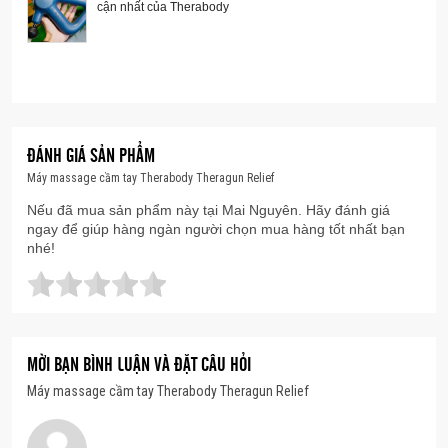
cận nhất của Therabody
Súng massage Theragun Relief vô cùng dễ sử dụng
vì bạn có thể điều khiển nó chỉ với một nút bấm. Đây
thực sự là là mẫu Theragun đơn giản nhất của hãng.
Chỉ cần nhấn nút một lần là bạn có thể bắt đầu trị
liệu giảm đau rồi.
ĐÁNH GIÁ SẢN PHẨM
Máy massage cầm tay Therabody Theragun Relief
Nếu đã mua sản phẩm này tại Mai Nguyên. Hãy đánh giá
ngay để giúp hàng ngàn người chọn mua hàng tốt nhất bạn
nhé!
MỜI BẠN BÌNH LUẬN VÀ ĐẶT CÂU HỎI
Máy massage cầm tay Therabody Theragun Relief