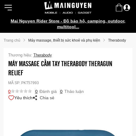
Mai Nguyen Rider Store - Đồ bảo hộ, camping, outdoor,
multitool...
Trang chủ
Máy massage, thiết bị sức khoẻ và phụ kiện
Therabody
Thương hiệu:
Therabody
MÁY MASSAGE CẦM TAY THERABODY THERAGUN
RELIEF
MÃ SP:
PKT57993
0
0
Đánh giá
0
Thảo luận
Yêu thích
Chia sẻ