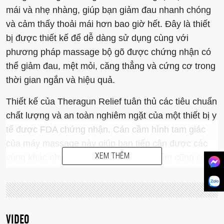
mái và nhẹ nhàng, giúp bạn giảm đau nhanh chóng
và cảm thấy thoải mái hơn bao giờ hết. Đây là thiết
bị được thiết kế để dễ dàng sử dụng cùng với
phương pháp massage bộ gõ được chứng nhận có
thể giảm đau, mệt mỏi, căng thẳng và cứng cơ trong
thời gian ngắn và hiệu quả.
Thiết kế của Theragun Relief tuân thủ các tiêu chuẩn
chất lượng và an toàn nghiêm ngặt của một thiết bị y
tế được FDA chứng nhận. Cán cầm hình tam giác
của máy massage này giúp bạn tiếp cận được các
XEM THÊM
vùng khác nhau trên người. Bộ sản phẩm cũng có 3
loại đầu gõ chuyên biệt giúp điều trị các khu vực
khác nhau đó.
VIDEO