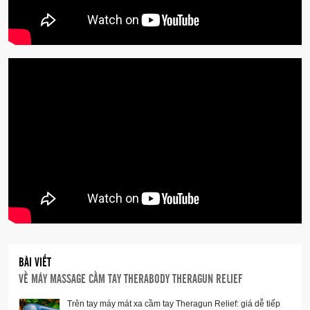
BÀI VIẾT
VỀ
MÁY MASSAGE CẦM TAY THERABODY THERAGUN RELIEF
Vô cùng dễ sử dụng
Trên tay máy mát xa cầm tay Theragun Relief: giá dễ tiếp