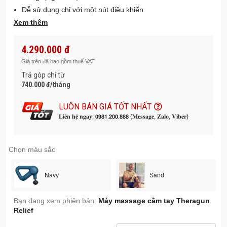
Dễ sử dụng chỉ với một nút điều khiển
Xem thêm
Thiết kệ gọn nhẹ, dễ cầm nắm
Bao gồm 3 đầu mút hỗ trợ giảm đau ở các khu vực khác
nhau trên cơ thể: Dampener, Standard Ball, Thumb.
4.290.000 đ
Cán cầm hình tam giác được chứng nhận giúp để thao tác
Giá trên đã bao gồm thuế VAT
tại nhiều bộ phận trên cơ thể hơn so với các thiết bị khác
Trả góp chỉ từ
3 tốc độ với đèn LED chỉ báo\
740.000 đ/tháng
Tiếng cực ký đằm, không ồn để trải nghiệm điều trị mà
LUÔN BÁN GIÁ TỐT NHẤT
không bị khó chịu
𝐋𝐢𝐞̂𝐧 𝐡𝐞̣̂ 𝐧𝐠𝐚𝐲: 𝟬𝟵𝟴𝟭.𝟮𝟬𝟬.𝟴𝟴𝟴 (𝐌𝐞𝐬𝐬𝐚𝐠𝐞, 𝐙𝐚𝐥𝐨, 𝐕𝐢𝐛𝐞𝐫)
Có các chương trình hướng dẫn từng bước trên app
Therabody
Chọn màu sắc
Navy
Sand
Bạn đang xem phiên bản:
Máy massage cầm tay Theragun
Relief