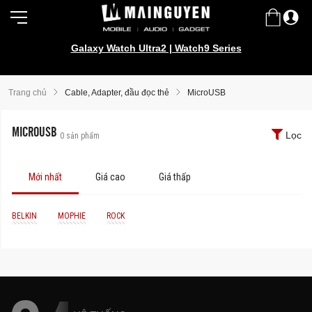
Galaxy Watch Ultra2 | Watch9 Series
Samsung Galaxy Z Fold8 | Z Flip8
Trang chủ
Cable, Adapter, đầu đọc thẻ
MicroUSB
MICROUSB
Lọc
0
sản phẩm
Mới nhất
Giá cao
Giá thấp
BELKIN
MOPHIE
ROCK