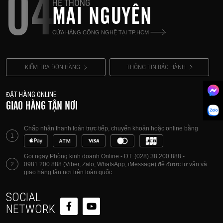
04
HỆ THỐNG
MAI NGUYÊN
CỬA HÀNG CÔNG NGHỆ TẠI TP.HCM
KIỂM TRA ĐƠN HÀNG
THÔNG TIN BẢO HÀNH
ĐẶT HÀNG ONLINE
GIAO HÀNG TẬN NƠI
Chấp nhận thanh toán trực tiếp, chuyển khoản hoặc online bằng
1
Gọi ngay Phòng kinh doanh Online - ĐT: (028) 38.200.888 -
2
0981.200.888 (Viber, Zalo, WhatsApp, iMessage) để được tư vấn và
giao hàng tận nơi trên toàn quốc.
SOCIAL
NETWORK