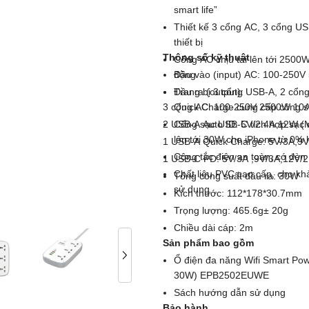
smart life”
Thiết kế 3 cổng AC, 3 cổng U
thiết bị
Thông số kỹ thuật
Cổng AC chịu tải lên tới 2500
động
Đầu vào (input) AC: 100-250V
T
Đầu ra (output):
rang bị 3 cổng USB-A, 2 cổn
3 cổng AC: 100-250V 2500W 10A
Quick Charge cung cấp công s
2 USB-A Auto ID: 5V/2.4A 12W (
Cổng sạc USB-C tích hợp sạc 
lên tới 30W cho iPhone từ 0% 
1 USB-A Quick Charge: 5V/3A,9
Công tắc điện an toàn, có đèn 
1 USB-C PD: 5V/3A ,9V/3A,12V/
Chất liệu PVC cao cấp, cho khả
Tổng công suất đầu ra: 30W
sử dụng
Kích thước: 112*178*30.7mm
Trọng lượng: 465.6g± 20g
Chiều dài cáp: 2m
Sản phẩm bao gồm
Ổ điện đa năng Wifi Smart Po
30W) EPB2502EUWE
Sách hướng dẫn sử dụng
Bảo hành