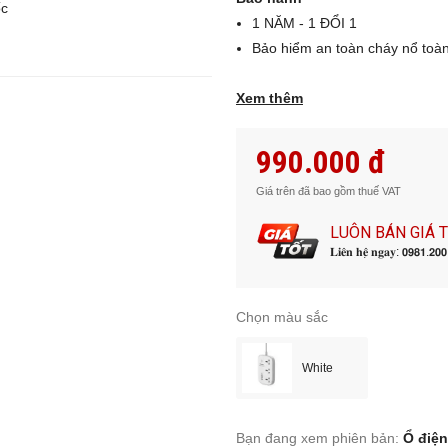
ốc
1 NĂM - 1 ĐỔI 1
Bảo hiểm an toàn cháy nổ toà
Xem thêm
990.000 đ
Giá trên đã bao gồm thuế VAT
LUÔN BÁN GIÁ 
𝐋𝐢𝐞̂𝐧 𝐡𝐞̣̂ 𝐧𝐠𝐚𝐲: 𝟬𝟵𝟴𝟭.𝟮𝟬
Chọn màu sắc
White
Bạn đang xem phiên bản:
Ổ điện