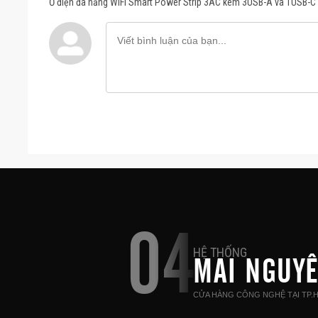
Ổ điện đa năng WiFi Smart Power Strip 3AC kèm 3USB-A và 1USB-
04
HỆ THỐNG
MAI NGUY
CỬA HÀNG CÔNG NGHỆ TẠI TP.