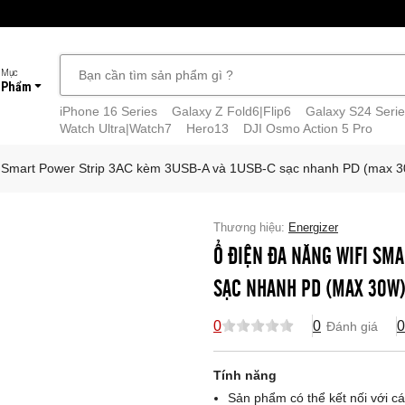
 Mục
 Phẩm
iPhone 16 Series
Galaxy Z Fold6|Flip6
Galaxy S24 Serie
Watch Ultra|Watch7
Hero13
DJI Osmo Action 5 Pro
i Smart Power Strip 3AC kèm 3USB-A và 1USB-C sạc nhanh PD (max
Thương hiệu:
Energizer
Ổ ĐIỆN ĐA NĂNG WIFI SM
SẠC NHANH PD (MAX 30W
0
0
0
Đánh giá
Tính năng
Sản phẩm có thể kết nối với c