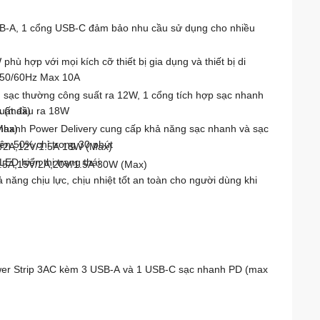
SB-A, 1 cổng USB-C đảm bảo nhu cầu sử dụng cho nhiều
W
phù hợp với mọi kích cỡ thiết bị gia dụng và thiết bị di
 50/60Hz Max 10A
g sạc thường công suất ra 12W, 1 cổng tích hợp sạc nhanh
 (max)
uất đầu ra 18W
Max)
nhanh Power Delivery cung cấp khả năng sạc nhanh và sạc
lên 50% chỉ trong 30 phút
V/2A,12V/1.5A 18W (Max)
LED hiển thị trạng thái
2.5A,15V/2A,20V/1.5A 30W (Max)
 năng chịu lực, chịu nhiệt tốt an toàn cho người dùng khi
wer Strip 3AC kèm 3 USB-A và 1 USB-C sạc nhanh PD (max