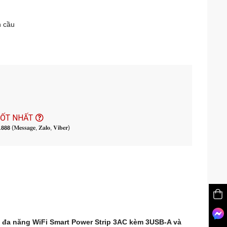
n cầu
TỐT NHẤT
𝟬.𝟴𝟴𝟴 (𝐌𝐞𝐬𝐬𝐚𝐠𝐞, 𝐙𝐚𝐥𝐨, 𝐕𝐢𝐛𝐞𝐫)
 đa năng WiFi Smart Power Strip 3AC kèm 3USB-A và