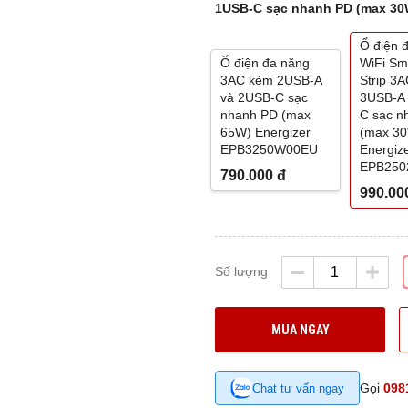
1USB-C sạc nhanh PD (max 30
Ổ điện 
Ổ điện đa năng
WiFi Sm
3AC kèm 2USB-A
Strip 3
và 2USB-C sạc
3USB-A 
nhanh PD (max
C sạc n
65W) Energizer
(max 3
EPB3250W00EU
Energiz
EPB25
790.000
đ
990.00
Số lượng
MUA NGAY
Gọi
098
Chat tư vấn ngay