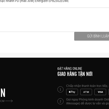
C sạc nhanh PD (max 30W) Energizer EPB2502EUWE
GỬI BÌNH LUẬ
ĐẶT HÀNG ONLINE
GIAO HÀNG TẬN NƠI
Chấp nhận thanh toán trực tiếp
ÊN
1
Gọi ngay Phòng kinh doanh Onlin
HCM
2
iMessage) để được tư vấn và gia