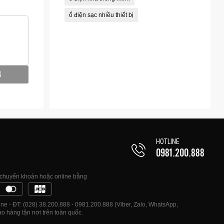
ổ điện sạc nhiều thiết bị
N
HOTLINE
0981.200.888
, chuyển khoản hoặc online bằng
e - ĐT: (028) 38.200.888 - 0981.200.888 (Viber, Zalo, WhatsApp,
o hàng tận nơi trên toàn quốc.