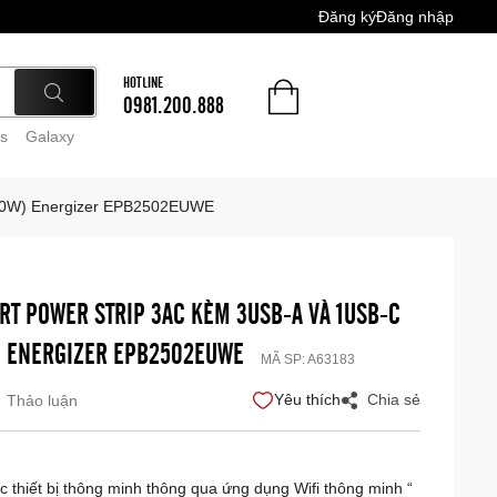
Đăng ký
Đăng nhập
HOTLINE
0981.200.888
s
Galaxy
 30W) Energizer EPB2502EUWE
ART POWER STRIP 3AC KÈM 3USB-A VÀ 1USB-C
) ENERGIZER EPB2502EUWE
MÃ SP:
A63183
Yêu thích
Chia sẻ
Thảo luận
ác thiết bị thông minh thông qua ứng dụng Wifi thông minh
“