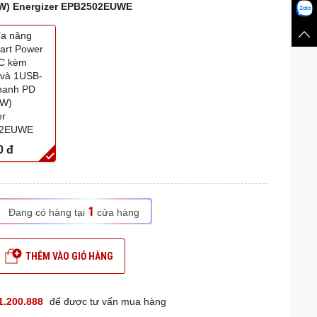
W) Energizer EPB2502EUWE
đa năng
art Power
AC kèm
và 1USB-
hanh PD
0W)
er
02EUWE
0
đ
1
Đang có hàng tại
cửa hàng
THÊM VÀO GIỎ HÀNG
1.200.888
để được tư vấn mua hàng