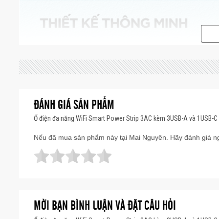
ĐÁNH GIÁ SẢN PHẨM
Ổ điện đa năng WiFi Smart Power Strip 3AC kèm 3USB-A và 1USB-
Nếu đã mua sản phẩm này tại Mai Nguyên. Hãy đánh giá ng
MỜI BẠN BÌNH LUẬN VÀ ĐẶT CÂU HỎI