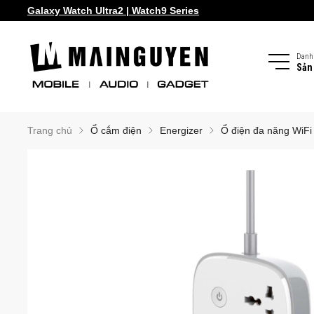
Galaxy Watch Ultra2 | Watch9 Series
Danh
Sản
Trang chủ
Ổ cắm điện
Energizer
Ổ điện đa năng WiF