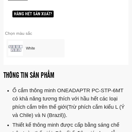
EXT-3MT).
Sản phẩm được tích hợp cầu chì hiện đại, bảo vệ nguồn
HÀNG HẾT SẢN XUẤT!
điện khi bị đột biến và tự động ngắt khi phát hiện nguồn
điện không ổn định, bảo đảm an toàn cho thiết bị cũng như
người sử dụng.
Chọn màu sắc
Ổ cắm ONEADAPTR PC-STP-6MT có 6 ổ cắm với theo tiêu
chuẩn quốc tế, với tổng cường độ dòng điện tối đa là 13A.
White
Ngoài ra, Ổ cắm thông minh ONEADAPTR PC-STP-6MT
còn có những ưu điểm nổi bật khác như:
Có nút nguồn On/Off trên sản phẩm.
Chất liệu nhựa cao cấp, bền bỉ.
THÔNG TIN SẢN PHẨM
Trọng lượng nhẹ, dễ dang mang theo trong các chuyến du
lịch.
Ổ cắm thông minh ONEADAPTR PC-STP-6MT
có khả năng tương thích với hầu hết các loại
phích cắm trên thế giới(Trừ phích cắm kiểu L (Ý
và Chile) và N (Brazil)).
Thiết kế thông minh được cấp bằng sáng chế