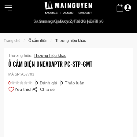
Samsung Galaxy Z Fold8 | Z Flip8
Samsung Galaxy S26 series!
Trang chủ
Ổ cắm điện
Thương hiệu khác
Thương hiệu:
Thương hiệu khác
Ổ CẮM ĐIỆN ONEADAPTR PC-STP-6MT
MÃ SP:
A57703
0
0
Đánh giá
0
Thảo luận
Yêu thích
Chia sẻ