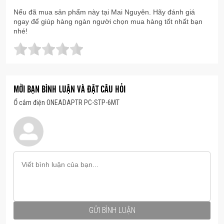
Chất liệu nhựa cao cấp, bền bỉ.
Nếu đã mua sản phẩm này tại Mai Nguyên. Hãy đánh giá
Trọng lượng nhẹ, dễ dang mang theo trong các
ngay để giúp hàng ngàn người chọn mua hàng tốt nhất bạn
chuyến du lịch.
nhé!
MỜI BẠN BÌNH LUẬN VÀ ĐẶT CÂU HỎI
Ổ cắm điện ONEADAPTR PC-STP-6MT
GỬI BÌNH LUẬN