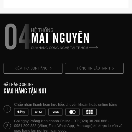
04
HỆ THỐNG
MAI NGUYÊN
CỬA HÀNG CÔNG NGHỆ TẠI TP.HCM
KIỂM TRA ĐƠN HÀNG
THÔNG TIN BẢO HÀNH
ĐẶT HÀNG ONLINE
GIAO HÀNG TẬN NƠI
Chấp nhận thanh toán trực tiếp, chuyển khoản hoặc online bằng
1
Gọi ngay Phòng kinh doanh Online - ĐT: (028) 38.200.888 -
2
0981.200.888 (Viber, Zalo, WhatsApp, iMessage) để được tư vấn và
giao hàng tận nơi trên toàn quốc.