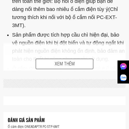
trên toàn thế giới: Bộ nối ổ điện giúp bạn dễ
dàng nối thêm bao nhiêu ổ cắm điện tùy ý(Chỉ
tương thích khi nối với bộ ổ cắm nối PC-EXT-
3MT).
Sản phẩm được tích hợp cầu chì hiện đại, bảo
vệ nguồn điện khi bị đột biến và tự động ngắt khi
phát hiện nguồn điện không ổn định, bảo đảm an
toàn cho thiết bị cũng như người sử dụng.
XEM THÊM
Ổ cắm ONEADAPTR PC-STP-6MT có 6 ổ cắm
với theo tiêu chuẩn quốc tế, với tổng cường độ
dòng điện tối đa là 13A.
Ngoài ra, Ổ cắm thông minh ONEADAPTR PC-
STP-6MT còn có những ưu điểm nổi bật khác
như:
Có nút nguồn On/Off trên sản phẩm.
ĐÁNH GIÁ SẢN PHẨM
Ổ cắm điện ONEADAPTR PC-STP-6MT