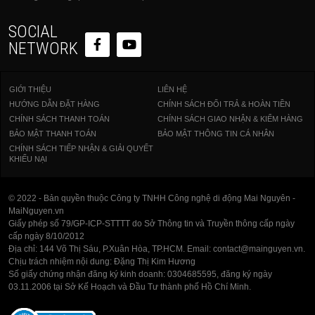
SOCIAL
NETWORK
GIỚI THIỆU
LIÊN HỆ
HƯỚNG DẪN ĐẶT HÀNG
CHÍNH SÁCH ĐỔI TRẢ & HOÀN TIỀN
CHÍNH SÁCH THANH TOÁN
CHÍNH SÁCH GIAO NHẬN & KIỂM HÀNG
BẢO MẬT THANH TOÁN
BẢO MẬT THÔNG TIN CÁ NHÂN
CHÍNH SÁCH TIẾP NHẬN & GIẢI QUYẾT
KHIẾU NẠI
© 2022 - Bản quyền thuộc Công ty TNHH Công nghệ di động Mai Nguyên -
MaiNguyen.vn
Giấy phép số 79/GP-ICP-STTTT do Sở Thông tin và Truyền thông cấp ngày
cấp ngày 8/10/2012
Địa chỉ: 144 Võ Thị Sáu, P.Xuân Hòa, TP.HCM. Email: contact@mainguyen.vn.
Chịu trách nhiệm nội dung: Đặng Thị Kim Hương
Số giấy chứng nhận đăng ký kinh doanh: 0304685595, đăng ký ngày
03.11.2006 tại Sở Kế Hoạch và Đầu Tư thành phố Hồ Chí Minh.