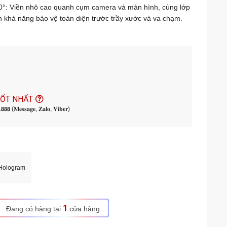
°: Viền nhô cao quanh cụm camera và màn hình, cùng lớp
khả năng bảo vệ toàn diện trước trầy xước và va chạm.
rợ sạc không dây và sạc từ tính nhanh, tiện lợi sử dụng
ốp.
 lỗ móc dây tiện lợi, dễ dàng gắn hoặc thay đổi dây đeo cổ
ch cá nhân linh hoạt.
TỐT NHẤT
𝟬.𝟴𝟴𝟴 (𝐌𝐞𝐬𝐬𝐚𝐠𝐞, 𝐙𝐚𝐥𝐨, 𝐕𝐢𝐛𝐞𝐫)
Hologram
1
Đang có hàng tại
cửa hàng