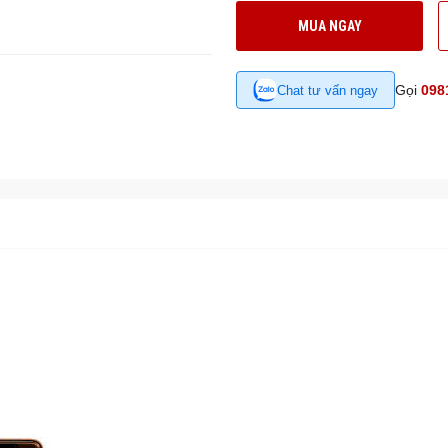
MUA NGAY
Gọi
098
Chat tư vấn ngay