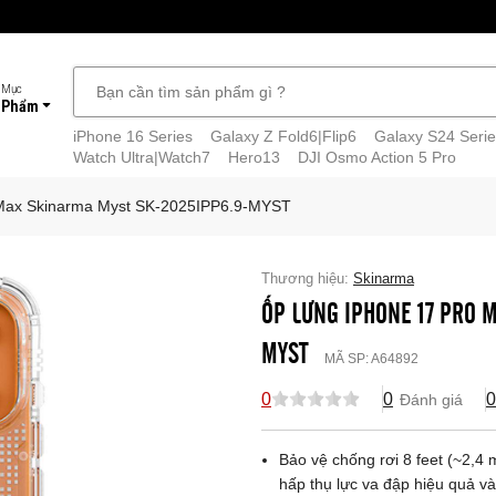
 Mục
 Phẩm
iPhone 16 Series
Galaxy Z Fold6|Flip6
Galaxy S24 Serie
Watch Ultra|Watch7
Hero13
DJI Osmo Action 5 Pro
 Max Skinarma Myst SK-2025IPP6.9-MYST
Thương hiệu:
Skinarma
ỐP LƯNG IPHONE 17 PRO 
MYST
MÃ SP:
A64892
0
0
0
Đánh giá
Bảo vệ chống rơi 8 feet (~2,4 
hấp thụ lực va đập hiệu quả và 