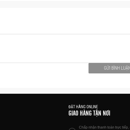
GỬI BÌNH LUẬ
ĐẶT HÀNG ONLINE
GIAO HÀNG TẬN NƠI
Chấp nhận thanh toán trực tiếp