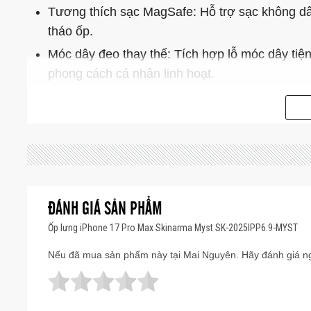
Tương thích sạc MagSafe: Hỗ trợ sạc không dâ
tháo ốp.
Móc dây đeo thay thế: Tích hợp lỗ móc dây tiện 
phong cách cá nhân linh hoạt.
ĐÁNH GIÁ SẢN PHẨM
Ốp lưng iPhone 17 Pro Max Skinarma Myst SK-2025IPP6.9-MYST
Nếu đã mua sản phẩm này tại Mai Nguyên. Hãy đánh giá ng