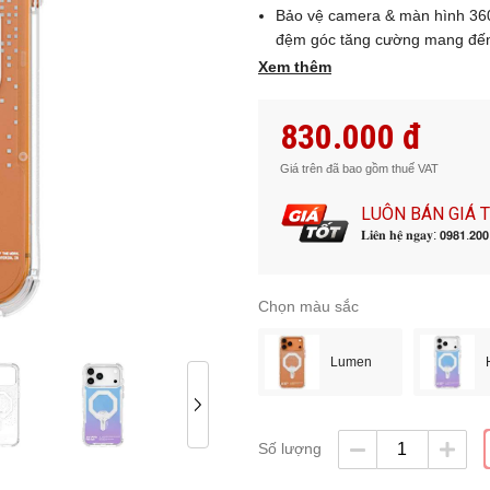
Bảo vệ camera & màn hình 360
đệm góc tăng cường mang đến 
Xem thêm
Tương thích sạc MagSafe: Hỗ t
hàng ngày mà không cần tháo 
Móc dây đeo thay thế: Tích hợp
830.000 đ
– tay – balo, thể hiện phong cá
Giá trên đã bao gồm thuế VAT
LUÔN BÁN GIÁ 
𝐋𝐢𝐞̂𝐧 𝐡𝐞̣̂ 𝐧𝐠𝐚𝐲: 𝟬𝟵𝟴𝟭.𝟮𝟬
Chọn màu sắc
Lumen
Số lượng