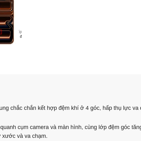
GB
Trả góp
5.518.000 đ
hung chắc chắn kết hợp đệm khí ở 4 góc, hấp thụ lực va
 quanh cụm camera và màn hình, cùng lớp đệm góc tă
y xước và va chạm.