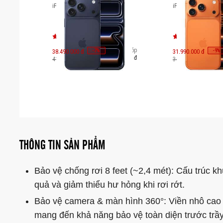
iPhone 17 Pro 512GB
iPhone 17 Pro 256
Trả góp
-
-
7
7
-
-
9
9
38.490.000 đ
%
%
31.990.000 đ
%
%
6.640.000 đ
41.490.000 đ
34.990.000 đ
THÔNG TIN SẢN PHẨM
Bảo vệ chống rơi 8 feet (~2,4 mét): Cấu trúc k
quả và giảm thiểu hư hỏng khi rơi rớt.
Bảo vệ camera & màn hình 360°: Viền nhô cao
mang đến khả năng bảo vệ toàn diện trước trầ