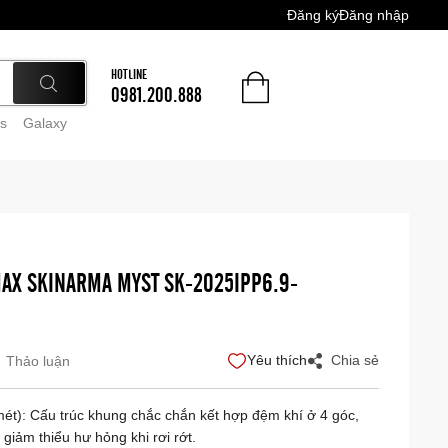
Đăng ký
Đăng nhập
HOTLINE
0981.200.888
s
Galaxy
MAX SKINARMA MYST SK-2025IPP6.9-
Yêu thích
Chia sẻ
Thảo luận
mét): Cấu trúc khung chắc chắn kết hợp đệm khí ở 4 góc,
giảm thiểu hư hỏng khi rơi rớt.