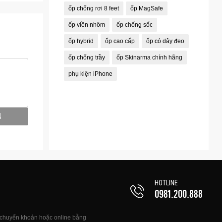
ốp chống rơi 8 feet
ốp MagSafe
ốp viền nhôm
ốp chống sốc
ốp hybrid
ốp cao cấp
ốp có dây đeo
ốp chống trầy
ốp Skinarma chính hãng
phụ kiện iPhone
N
HOTLINE
0981.200.888
, chuyển khoản hoặc online bằng