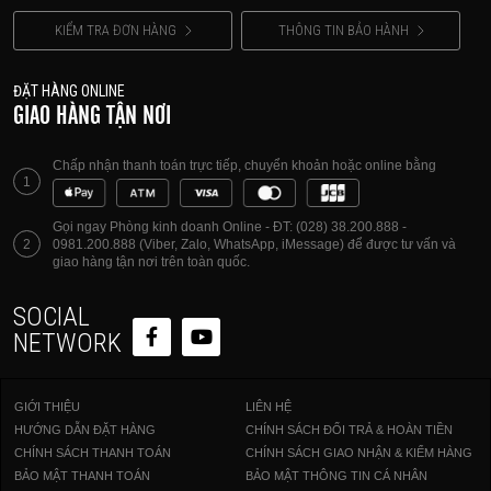
KIỂM TRA ĐƠN HÀNG
THÔNG TIN BẢO HÀNH
ĐẶT HÀNG ONLINE
GIAO HÀNG TẬN NƠI
Chấp nhận thanh toán trực tiếp, chuyển khoản hoặc online bằng
1
Gọi ngay Phòng kinh doanh Online - ĐT: (028) 38.200.888 -
2
0981.200.888 (Viber, Zalo, WhatsApp, iMessage) để được tư vấn và
giao hàng tận nơi trên toàn quốc.
SOCIAL
NETWORK
GIỚI THIỆU
LIÊN HỆ
HƯỚNG DẪN ĐẶT HÀNG
CHÍNH SÁCH ĐỔI TRẢ & HOÀN TIỀN
CHÍNH SÁCH THANH TOÁN
CHÍNH SÁCH GIAO NHẬN & KIỂM HÀNG
BẢO MẬT THANH TOÁN
BẢO MẬT THÔNG TIN CÁ NHÂN