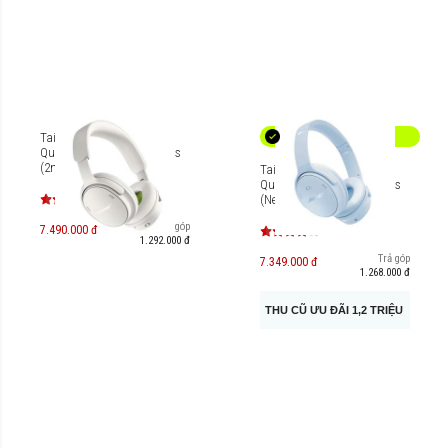
Tai nghe chống ồn Bose
QuietComfort Headphones
(2nd Gen)
Tai nghe chống ồn Bose
QuietComfort Headphones
(New Color)
Trả góp
7.490.000 đ
1.292.000 đ
Trả góp
7.349.000 đ
1.268.000 đ
THU CŨ ƯU ĐÃI 1,2 TRIỆU