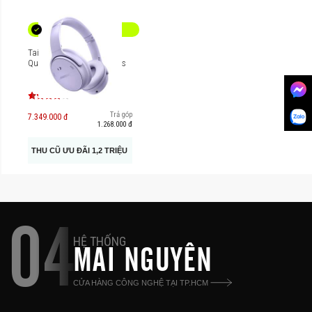
Tai nghe chống ồn Bose
QuietComfort Headphones
Trả góp
7.349.000 đ
1.268.000 đ
THU CŨ ƯU ĐÃI 1,2 TRIỆU
04
HỆ THỐNG
MAI NGUYÊN
CỬA HÀNG CÔNG NGHỆ TẠI TP.HCM