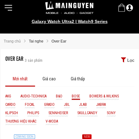
Galaxy Watch Ultra2 | Watch9 Series
Trang chủ
Tai nghe
Over Ear
OVER EAR
Lọc
3
sản phẩm
Mới nhất
Giá cao
Giá thấp
AKG
AUDIO-TECHNICA
B&O
BOSE
BOWERS & WILKINS
CARDO
FOCAL
GRADO
JBL
JLAB
JABRA
KLIPSCH
PHILIPS
SENNHEISER
SKULLCANDY
SONY
THƯƠNG HIỆU KHÁC
V-MODA
COMING SOON
NEW