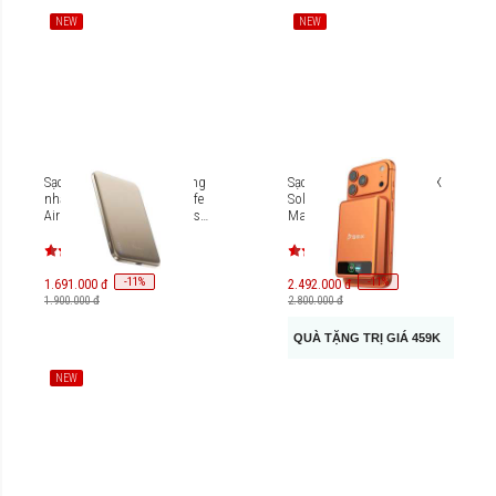
NEW
NEW
Sạc dự phòng thể rắn mỏng
Sạc dự phòng thể rắn BMX
nhất thế giới BMX SolidSafe
SolidSafe 10000mAh Qi2
Air Titanium 5K Qi2 Wireless
MagSafe B939-10
Magnetic Power Bank B3-05
-
11
-
11
%
%
1.691.000 đ
2.492.000 đ
1.900.000 đ
2.800.000 đ
QUÀ TẶNG TRỊ GIÁ 459K
NEW