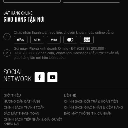
ĐẶT HÀNG ONLINE
GIAO HÀNG TẬN NƠI
Chấp nhận thanh toán trực tiếp, chuyển khoản hoặc online bằng
1
Gọi ngay Phòng kinh doanh Online - ĐT: (028) 38.200.888 -
2
0981.200.888 (Viber, Zalo, WhatsApp, iMessage) để được tư vấn và
giao hàng tận nơi trên toàn quốc.
SOCIAL
NETWORK
GIỚI THIỆU
LIÊN HỆ
HƯỚNG DẪN ĐẶT HÀNG
CHÍNH SÁCH ĐỔI TRẢ & HOÀN TIỀN
CHÍNH SÁCH THANH TOÁN
CHÍNH SÁCH GIAO NHẬN & KIỂM HÀNG
BẢO MẬT THANH TOÁN
BẢO MẬT THÔNG TIN CÁ NHÂN
CHÍNH SÁCH TIẾP NHẬN & GIẢI QUYẾT
KHIẾU NẠI