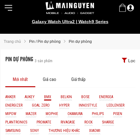
Galaxy Watch Ultra2 | Watch9 Series
Trang chủ
Pin / Pin dự phòng
Pin dự phòng
PIN DỰ PHÒNG
Lọc
3
sản phẩm
Mới nhất
Giá cao
Giá thấp
ANKER
AUKEY
BMX
BELKIN
BOSE
ENERGEA
ENERGIZER
GOAL ZERO
HYPER
INNOSTYLE
LEDLENSER
MIPOW
MAZER
MOPHIE
OKAMURA
PHILIPS
PISEN
PLANTRONICS
PROMATE
RIVACASE
ROCK
SHARGE
SAMSUNG
SONY
THƯƠNG HIỆU KHÁC
XIAOMI