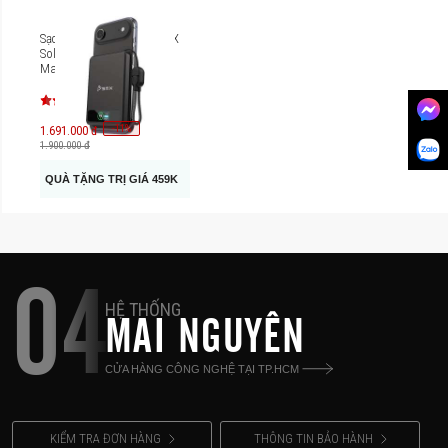
Sạc dự phòng thể rắn BMX
SolidSafe 5000mAh Qi2
MagSafe B939-05
-
11
%
1.691.000 đ
1.900.000 đ
QUÀ TẶNG TRỊ GIÁ 459K
04
HỆ THỐNG
MAI NGUYÊN
CỬA HÀNG CÔNG NGHỆ TẠI TP.HCM
KIỂM TRA ĐƠN HÀNG
THÔNG TIN BẢO HÀNH