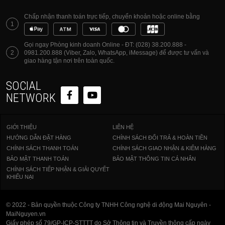
Chấp nhận thanh toán trực tiếp, chuyển khoản hoặc online bằng
1
Gọi ngay Phòng kinh doanh Online - ĐT: (028) 38.200.888 -
2
0981.200.888 (Viber, Zalo, WhatsApp, iMessage) để được tư vấn và
giao hàng tận nơi trên toàn quốc.
SOCIAL
NETWORK
GIỚI THIỆU
LIÊN HỆ
HƯỚNG DẪN ĐẶT HÀNG
CHÍNH SÁCH ĐỔI TRẢ & HOÀN TIỀN
CHÍNH SÁCH THANH TOÁN
CHÍNH SÁCH GIAO NHẬN & KIỂM HÀNG
BẢO MẬT THANH TOÁN
BẢO MẬT THÔNG TIN CÁ NHÂN
CHÍNH SÁCH TIẾP NHẬN & GIẢI QUYẾT
KHIẾU NẠI
© 2022 - Bản quyền thuộc Công ty TNHH Công nghệ di động Mai Nguyên -
MaiNguyen.vn
Giấy phép số 79/GP-ICP-STTTT do Sở Thông tin và Truyền thông cấp ngày