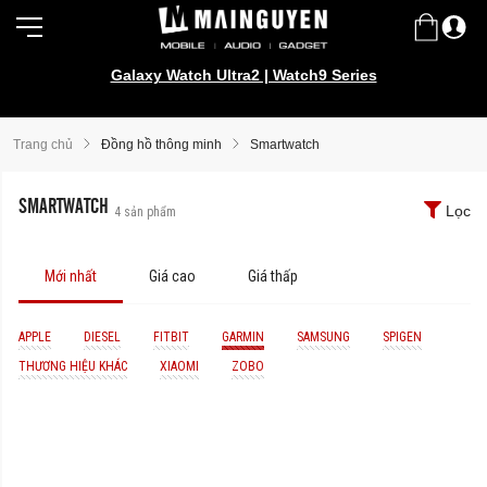
Galaxy Watch Ultra2 | Watch9 Series
Trang chủ
Đồng hồ thông minh
Smartwatch
SMARTWATCH
Lọc
4
sản phẩm
Mới nhất
Giá cao
Giá thấp
APPLE
DIESEL
FITBIT
GARMIN
SAMSUNG
SPIGEN
THƯƠNG HIỆU KHÁC
XIAOMI
ZOBO