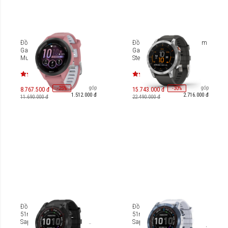
Đồng hồ thông minh
Đồng hồ thông minh 47mm
Garmin Forerunner 265S
Garmin Epix (Gen 2) Slate
Music
Steel [010-02582-07]
Trả góp
Trả góp
-
25
-
30
%
%
8.767.500 đ
15.743.000 đ
1.512.000 đ
2.716.000 đ
11.690.000 đ
22.490.000 đ
Đồng hồ thông minh GPS
Đồng hồ thông minh GPS
51mm Garmin Fenix 7X
51mm Garmin Fenix 7X
Sapphire Solar Black DLC
Sapphire Solar White