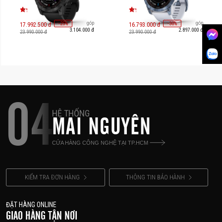
Titanium with Black Silicone
Titanium with Silicone Band
Band [010-02541-45]
[010-02541-38]
Trả góp
Trả góp
-
25
-
30
%
%
17.992.500 đ
16.793.000 đ
3.104.000 đ
2.897.000 đ
23.990.000 đ
23.990.000 đ
04
HỆ THỐNG
MAI NGUYÊN
CỬA HÀNG CÔNG NGHỆ TẠI TP.HCM
KIỂM TRA ĐƠN HÀNG
THÔNG TIN BẢO HÀNH
ĐẶT HÀNG ONLINE
GIAO HÀNG TẬN NƠI