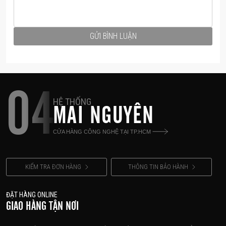
GỬI BÌNH LUẬN
04
HỆ THỐNG
MAI NGUYÊN
CỬA HÀNG CÔNG NGHỆ TẠI TP.HCM
KIỂM TRA ĐƠN HÀNG
THÔNG TIN BẢO HÀNH
ĐẶT HÀNG ONLINE
GIAO HÀNG TẬN NƠI