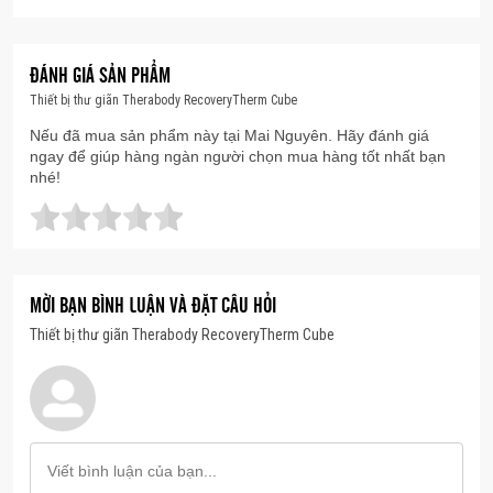
trên cơ thể
• 3 chế độ cài đặt sẵn mỗi chế độ với nhiều cài đặt
ĐÁNH GIÁ SẢN PHẨM
nhiệt độ chính xác
Thiết bị thư giãn Therabody RecoveryTherm Cube
Nhiệt: 24 phút (95 °F, 102°F, 109°F)
Nếu đã mua sản phẩm này tại Mai Nguyên. Hãy đánh giá
ngay để giúp hàng ngàn người chọn mua hàng tốt nhất bạn
nhé!
Lạnh: 18 phút (61°F, 54°F, 46°F)
Liệu pháp đối lập: 20 phút (Lạnh: 46°F, Nhiệt: 109°F)
MỜI BẠN BÌNH LUẬN VÀ ĐẶT CÂU HỎI
Thiết bị thư giãn Therabody RecoveryTherm Cube