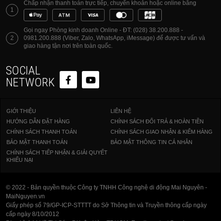
Chấp nhận thanh toán trực tiếp, chuyển khoản hoặc online bằng
1
Gọi ngay Phòng kinh doanh Online - ĐT: (028) 38.200.888 -
2
0981.200.888 (Viber, Zalo, WhatsApp, iMessage) để được tư vấn và
giao hàng tận nơi trên toàn quốc.
SOCIAL
NETWORK
GIỚI THIỆU
LIÊN HỆ
HƯỚNG DẪN ĐẶT HÀNG
CHÍNH SÁCH ĐỔI TRẢ & HOÀN TIỀN
CHÍNH SÁCH THANH TOÁN
CHÍNH SÁCH GIAO NHẬN & KIỂM HÀNG
BẢO MẬT THANH TOÁN
BẢO MẬT THÔNG TIN CÁ NHÂN
CHÍNH SÁCH TIẾP NHẬN & GIẢI QUYẾT
KHIẾU NẠI
© 2022 - Bản quyền thuộc Công ty TNHH Công nghệ di động Mai Nguyên -
MaiNguyen.vn
Giấy phép số 79/GP-ICP-STTTT do Sở Thông tin và Truyền thông cấp ngày
cấp ngày 8/10/2012