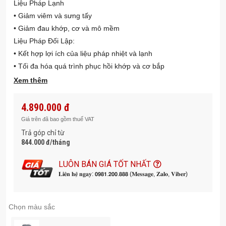
Liệu Pháp Lạnh
• Giảm viêm và sưng tấy
• Giảm đau khớp, cơ và mô mềm
Liệu Pháp Đối Lập:
• Kết hợp lợi ích của liệu pháp nhiệt và lạnh
• Tối đa hóa quá trình phục hồi khớp và cơ bắp
Xem thêm
4.890.000 đ
Giá trên đã bao gồm thuế VAT
Trả góp chỉ từ
844.000 đ/tháng
LUÔN BÁN GIÁ TỐT NHẤT
𝐋𝐢𝐞̂𝐧 𝐡𝐞̣̂ 𝐧𝐠𝐚𝐲: 𝟬𝟵𝟴𝟭.𝟮𝟬𝟬.𝟴𝟴𝟴 (𝐌𝐞𝐬𝐬𝐚𝐠𝐞, 𝐙𝐚𝐥𝐨, 𝐕𝐢𝐛𝐞𝐫)
Chọn màu sắc