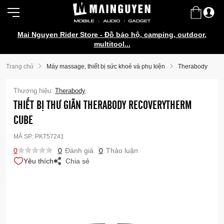
Mai Nguyen Rider Store - Đồ bảo hộ, camping, outdoor,
multitool...
Trang chủ
Máy massage, thiết bị sức khoẻ và phụ kiện
Therabody
Thương hiệu:
Therabody
THIẾT BỊ THƯ GIÃN THERABODY RECOVERYTHERM
CUBE
MÃ SP:
PKT57241
0
0
Đánh giá
0
Thảo luận
Yêu thích
Chia sẻ