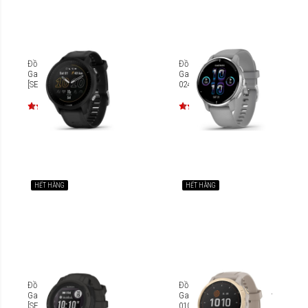
Đồng hồ thông minh
Đồng hồ thông minh
Garmin Forerunner 955
Garmin Venu 2 Plus [010-
[SEA_010-02638]
02496]
HẾT HÀNG
HẾT HÀNG
Đồng hồ thông minh
Đồng hồ thông minh
Garmin Instinct 2S Solar
Garmin Fenix 6S Pro Solar
[SEA_010-02564]
010-02409