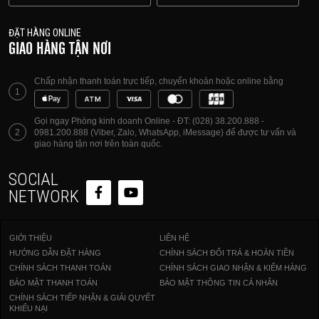
ĐẶT HÀNG ONLINE
GIAO HÀNG TẬN NƠI
Chấp nhận thanh toán trực tiếp, chuyển khoản hoặc online bằng
1
Gọi ngay Phòng kinh doanh Online - ĐT: (028) 38.200.888 -
2
0981.200.888 (Viber, Zalo, WhatsApp, iMessage) để được tư vấn và
giao hàng tận nơi trên toàn quốc.
SOCIAL
NETWORK
GIỚI THIỆU
LIÊN HỆ
HƯỚNG DẪN ĐẶT HÀNG
CHÍNH SÁCH ĐỔI TRẢ & HOÀN TIỀN
CHÍNH SÁCH THANH TOÁN
CHÍNH SÁCH GIAO NHẬN & KIỂM HÀNG
BẢO MẬT THANH TOÁN
BẢO MẬT THÔNG TIN CÁ NHÂN
CHÍNH SÁCH TIẾP NHẬN & GIẢI QUYẾT
KHIẾU NẠI