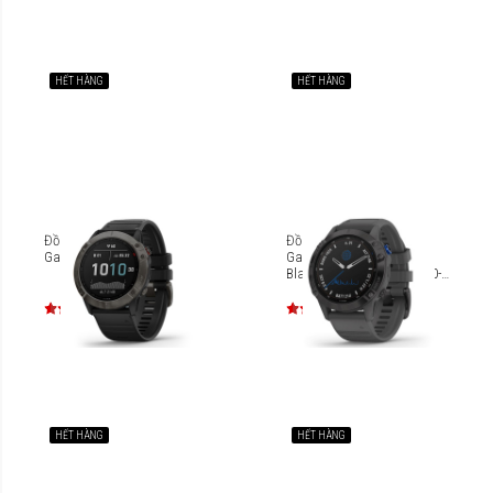
HẾT HÀNG
HẾT HÀNG
Đồng hồ thông minh
Đồng hồ thông minh
Garmin Fenix 6X Sapphire
Garmin Fenix 6 Pro Solar
Black Slate Gray Band [010-
02410-40]
HẾT HÀNG
HẾT HÀNG