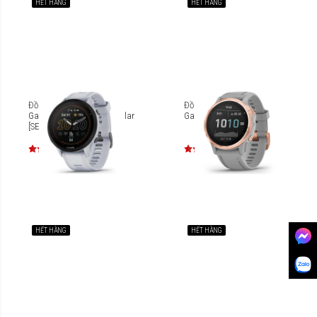
HẾT HÀNG
HẾT HÀNG
Đồng hồ thông minh
Đồng hồ thông minh
Garmin Forerunner 955 Solar
Garmin Fenix 6S Sapphire
[SEA_010-02638]
HẾT HÀNG
HẾT HÀNG