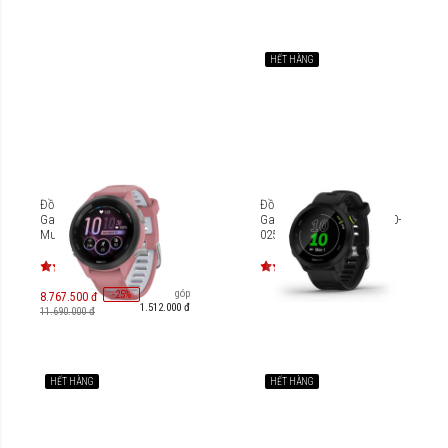
HẾT HÀNG
Đồng hồ thông minh
Đồng hồ thông minh
Garmin Forerunner 265S
Garmin Forerunner 55 [010-
Music
02562]
Trả góp
-
25
%
8.767.500 đ
1.512.000 đ
11.690.000 đ
HẾT HÀNG
HẾT HÀNG