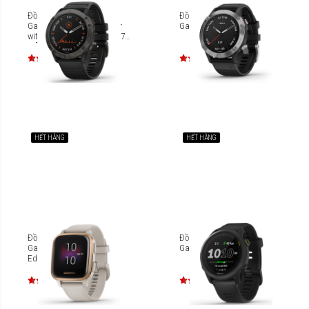
Đồng hồ thông minh
Đồng hồ thông minh
Garmin Fenix 6X Pro Solar
Garmin Fenix 6
with Black Band [010-02157-
55]
HẾT HÀNG
HẾT HÀNG
Đồng hồ thông minh
Đồng hồ thông minh
Garmin Venu Sq Music
Garmin Forerunner 745
Edition [010-02426]