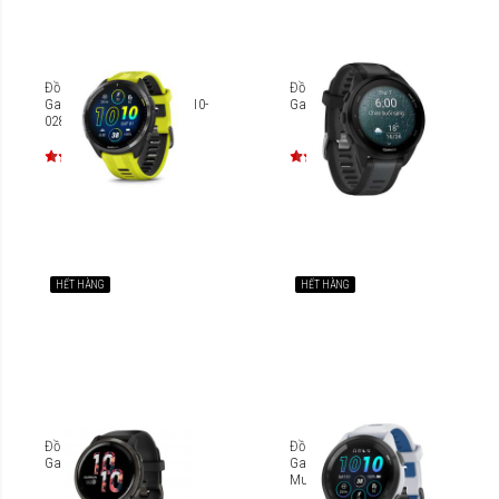
Đồng hồ thông minh
Đồng hồ thông minh
Garmin Forerunner 965 [010-
Garmin Forerunner 165
02809]
HẾT HÀNG
HẾT HÀNG
Đồng hồ thông minh
Đồng hồ thông minh
Garmin Venu 2 010-02430
Garmin Forerunner 265
Music