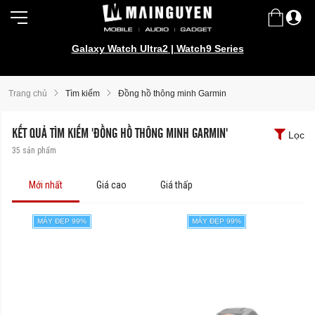
Galaxy Watch Ultra2 | Watch9 Series
Trang chủ
Tìm kiếm
Đồng hồ thông minh Garmin
KẾT QUẢ TÌM KIẾM 'ĐỒNG HỒ THÔNG MINH GARMIN'
Lọc
35
sản phẩm
Mới nhất
Giá cao
Giá thấp
MÁY ĐẸP 99%
MÁY ĐẸP 99%