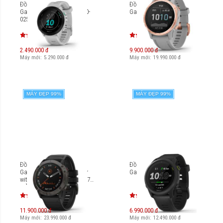
Đồng hồ thông minh
Đồng hồ thông minh
Garmin Forerunner 55 [010-
Garmin Fenix 6S Sapphire
02562]
2.490.000 đ
9.900.000 đ
Máy mới:
5.290.000
đ
Máy mới:
19.990.000
đ
MÁY ĐẸP 99%
MÁY ĐẸP 99%
Đồng hồ thông minh
Đồng hồ thông minh
Garmin Fenix 6X Pro Solar
Garmin Forerunner 745
with Black Band [010-02157-
55]
11.900.000 đ
6.990.000 đ
Máy mới:
23.990.000
đ
Máy mới:
12.490.000
đ