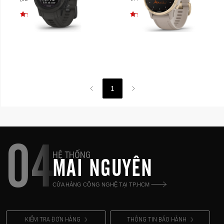
1
04
HỆ THỐNG
MAI NGUYÊN
CỬA HÀNG CÔNG NGHỆ TẠI TP.HCM
KIỂM TRA ĐƠN HÀNG
THÔNG TIN BẢO HÀNH