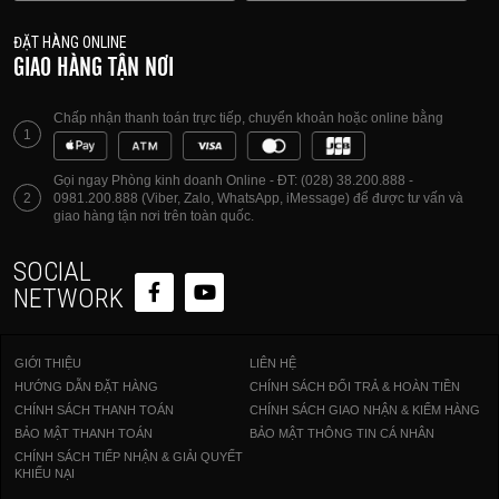
ĐẶT HÀNG ONLINE
GIAO HÀNG TẬN NƠI
Chấp nhận thanh toán trực tiếp, chuyển khoản hoặc online bằng
1
Gọi ngay Phòng kinh doanh Online - ĐT: (028) 38.200.888 -
2
0981.200.888 (Viber, Zalo, WhatsApp, iMessage) để được tư vấn và
giao hàng tận nơi trên toàn quốc.
SOCIAL
NETWORK
GIỚI THIỆU
LIÊN HỆ
HƯỚNG DẪN ĐẶT HÀNG
CHÍNH SÁCH ĐỔI TRẢ & HOÀN TIỀN
CHÍNH SÁCH THANH TOÁN
CHÍNH SÁCH GIAO NHẬN & KIỂM HÀNG
BẢO MẬT THANH TOÁN
BẢO MẬT THÔNG TIN CÁ NHÂN
CHÍNH SÁCH TIẾP NHẬN & GIẢI QUYẾT
KHIẾU NẠI