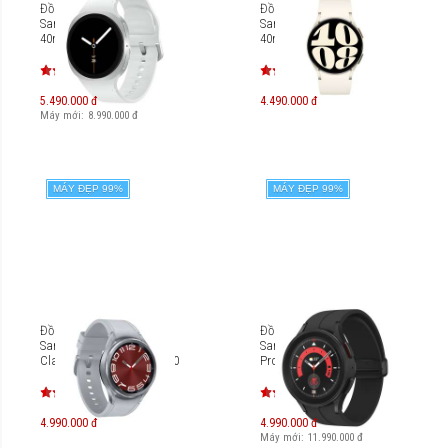
Đồng hồ thông minh
Đồng hồ thông minh
Samsung Galaxy Watch8
Samsung Galaxy Watch6
40mm Bluetooth SM-L320
40mm BT SM-R930
5.490.000 đ
4.490.000 đ
Máy mới:
8.990.000
đ
MÁY ĐẸP 99%
MÁY ĐẸP 99%
Đồng hồ thông minh
Đồng hồ thông minh
Samsung Galaxy Watch6
Samsung Galaxy Watch5
Classic 43mm BT SM-R950
Pro BT 45mm [SM-R920]
4.990.000 đ
4.990.000 đ
Máy mới:
11.990.000
đ