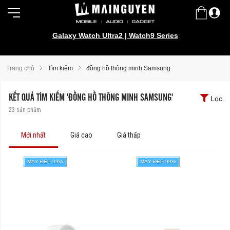
Galaxy Watch Ultra2 | Watch9 Series
Trang chủ
Tìm kiếm
đồng hồ thông minh Samsung
KẾT QUẢ TÌM KIẾM 'ĐỒNG HỒ THÔNG MINH SAMSUNG'
Lọc
23
sản phẩm
Mới nhất
Giá cao
Giá thấp
MÁY ĐẸP 99%
MÁY ĐẸP 99%