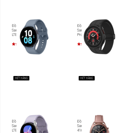
Đồng hồ thông minh
Đồng hồ thông minh
Samsung Galaxy Watch5
Samsung Galaxy Watch5
LTE 44mm [SM-R915]
Pro BT 45mm [SM-R920]
HẾT HÀNG
HẾT HÀNG
Đồng hồ thông minh
Đồng hồ thông minh
Samsung Galaxy Watch5
Samsung Galaxy Watch3
LTE 40mm [SM-R905F]
41mm SM-R855