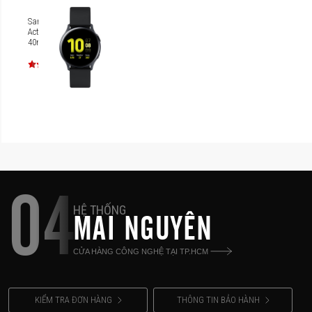
Samsung Galaxy Watch
Active 2 Aluminum case
40mm SM-R830NZ
04
HỆ THỐNG
MAI NGUYÊN
CỬA HÀNG CÔNG NGHỆ TẠI TP.HCM
KIỂM TRA ĐƠN HÀNG
THÔNG TIN BẢO HÀNH