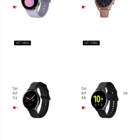
HẾT HÀNG
HẾT HÀNG
Samsung Galaxy Watch
Samsung Galaxy Watch
Active 2 LTE Stanless Steal
Active 2 LTE Aluminum Case
Case 44mm R825FS
44mm R825FZ