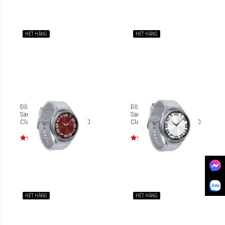
HẾT HÀNG
HẾT HÀNG
Đồng hồ thông minh
Đồng hồ thông minh
Samsung Galaxy Watch6
Samsung Galaxy Watch6
Classic 43mm BT SM-R950
Classic 47mm BT SM-R960
HẾT HÀNG
HẾT HÀNG