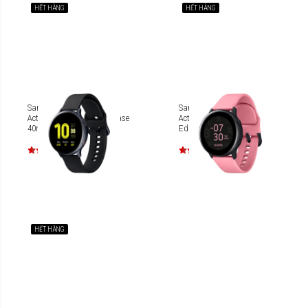
HẾT HÀNG
HẾT HÀNG
Samsung Galaxy Watch
Samsung Galaxy Watch
Active 2 LTE Aluminum Case
Active SM-R500 Black Pink
40mm R835FZ
Edition
HẾT HÀNG