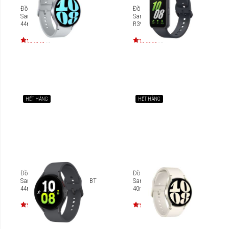
Đồng hồ thông minh
Đồng hồ thông minh
Samsung Galaxy Watch6
Samsung Galaxy Fit3 SM-
44mm BT SM-R940
R390N
HẾT HÀNG
HẾT HÀNG
Đồng hồ thông minh
Đồng hồ thông minh
Samsung Galaxy Watch5 BT
Samsung Galaxy Watch6
44mm [SM-R910]
40mm BT SM-R930