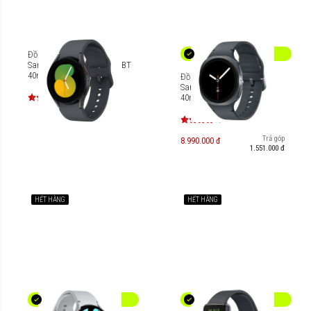
Đồng hồ thông minh
Samsung Galaxy Watch5 BT
40mm [SM-R900]
Đồng hồ thông minh
Samsung Galaxy Watch8
40mm Bluetooth SM-L320
Trả góp
8.990.000 đ
1.551.000 đ
HẾT HÀNG
HẾT HÀNG