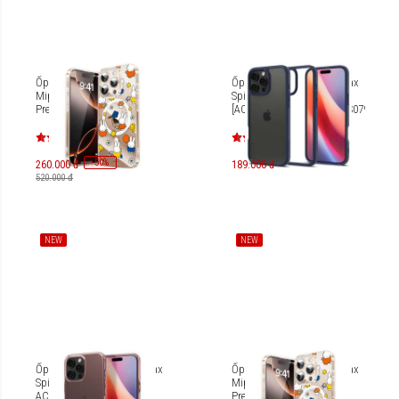
Ốp lưng iPhone 16 Pro
Ốp lưng iPhone 16 Pro Max
Mipow Collab Miffy
Spigen Ultra Hybrid
Premium Magsafe Sport
[ACS08385/ACS07992/ACS07994/AC
MGM16B-MS
-
50
%
260.000 đ
189.000 đ
520.000 đ
NEW
NEW
Ốp lưng iPhone 16 Pro Max
Ốp lưng iPhone 16 Pro Max
Spigen Crystal Flex
Mipow Collab Miffy
ACS08026/ACS08027
Premium Magsafe Sport