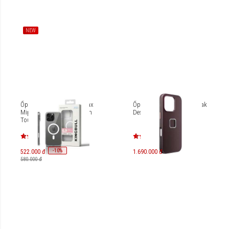
NEW
Ốp lưng iPhone 16 Pro Max
Ốp lưng iPhone 16 Pro Peak
Mipow Magsafe Case With
Design Fabric
Touch Button Control
MGB16D-CR
-
10
%
522.000 đ
1.690.000 đ
580.000 đ