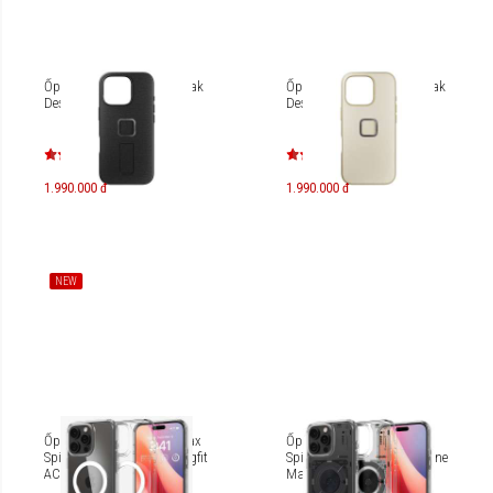
Ốp lưng iPhone 16 Pro Peak
Ốp lưng iPhone 16 Pro Peak
Design Loop
Design Clarino
1.990.000 đ
1.990.000 đ
NEW
Ốp lưng iPhone 16 Pro Max
Ốp lưng iPhone 16 Pro
Spigen Crystal Hybrid Magfit
Spigen Ultra Hybrid Neo One
ACS08032
Magfit ACS08792