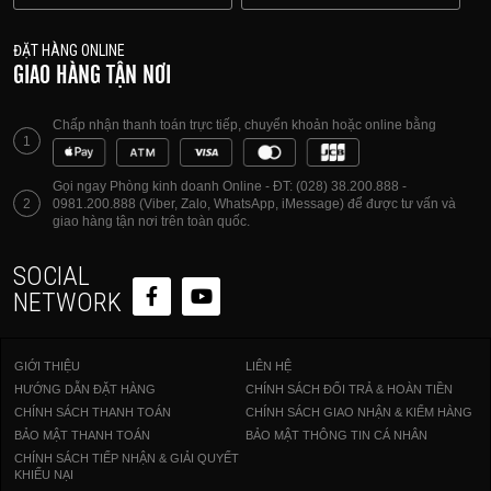
ĐẶT HÀNG ONLINE
GIAO HÀNG TẬN NƠI
Chấp nhận thanh toán trực tiếp, chuyển khoản hoặc online bằng
1
Gọi ngay Phòng kinh doanh Online - ĐT: (028) 38.200.888 -
2
0981.200.888 (Viber, Zalo, WhatsApp, iMessage) để được tư vấn và
giao hàng tận nơi trên toàn quốc.
SOCIAL
NETWORK
GIỚI THIỆU
LIÊN HỆ
HƯỚNG DẪN ĐẶT HÀNG
CHÍNH SÁCH ĐỔI TRẢ & HOÀN TIỀN
CHÍNH SÁCH THANH TOÁN
CHÍNH SÁCH GIAO NHẬN & KIỂM HÀNG
BẢO MẬT THANH TOÁN
BẢO MẬT THÔNG TIN CÁ NHÂN
CHÍNH SÁCH TIẾP NHẬN & GIẢI QUYẾT
KHIẾU NẠI