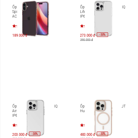
Ốp lưng iPhone 16 Plus
Ốp lưng iPhone 16 Pro UNIQ
Spigen Crystal Flex
Lifepro Xtreme UNIQ-
ACS08093/ACS08094
IP6.3P(2024)-LPRXCLR
-
30
%
189.000 đ
273.000 đ
390.000 đ
Ốp lưng iPhone 16 Pro UNIQ
Ốp lưng iPhone 16 Pro LAUT
Air Fender [UNIQ-
Huex Protect L_IP24B_HPT
IP6.3P(2024)-AIRFNUD]
-
30
-
30
%
%
203.000 đ
483.000 đ