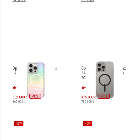
290.000 đ
690.000 đ
Ốp lưng iPhone 16 Pro Max
Ốp lưng iPhone 16 Pro Max
LAUT Holo L_IP24D_HO
ZAGG Crystal Palace Snap
702316292/702315045
-
30
-
50
%
%
602.000 đ
375.000 đ
860.000 đ
750.000 đ
NEW
NEW