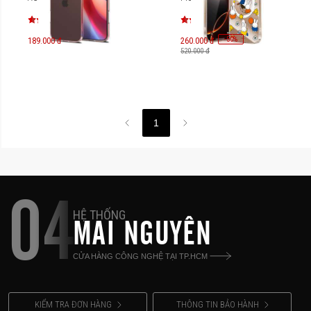
MGM16D-MS
-
50
%
189.000 đ
260.000 đ
520.000 đ
1
04
HỆ THỐNG
MAI NGUYÊN
CỬA HÀNG CÔNG NGHỆ TẠI TP.HCM
KIỂM TRA ĐƠN HÀNG
THÔNG TIN BẢO HÀNH