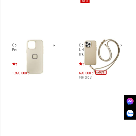
NEW
Ốp lưng iPhone 16 Pro Max
Ốp lưng iPhone 16 Pro Max
Peak Design Clarino
UNIQ Coehl Muse UNIQ-
IP6.9P(2024)-MUSMCREM
-
30
%
1.990.000 đ
693.000 đ
990.000 đ