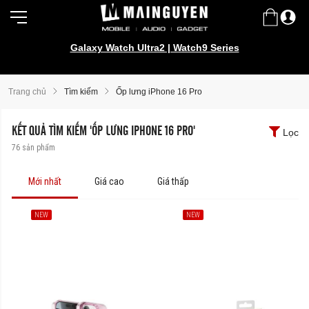
Galaxy Watch Ultra2 | Watch9 Series
Trang chủ
Tìm kiếm
Ốp lưng iPhone 16 Pro
KẾT QUẢ TÌM KIẾM 'ỐP LƯNG IPHONE 16 PRO'
Lọc
76
sản phẩm
Mới nhất
Giá cao
Giá thấp
NEW
NEW