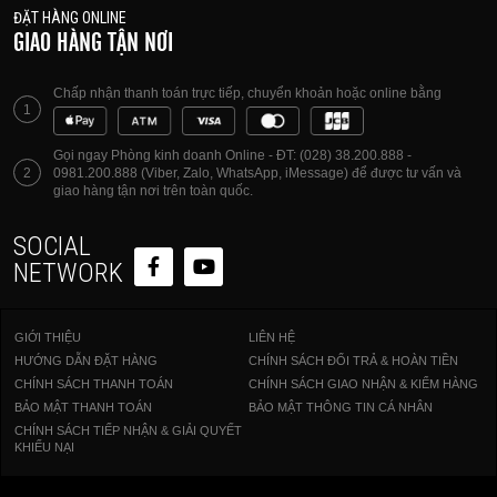
ĐẶT HÀNG ONLINE
GIAO HÀNG TẬN NƠI
Chấp nhận thanh toán trực tiếp, chuyển khoản hoặc online bằng
1
Gọi ngay Phòng kinh doanh Online - ĐT: (028) 38.200.888 -
2
0981.200.888 (Viber, Zalo, WhatsApp, iMessage) để được tư vấn và
giao hàng tận nơi trên toàn quốc.
SOCIAL
NETWORK
GIỚI THIỆU
LIÊN HỆ
HƯỚNG DẪN ĐẶT HÀNG
CHÍNH SÁCH ĐỔI TRẢ & HOÀN TIỀN
CHÍNH SÁCH THANH TOÁN
CHÍNH SÁCH GIAO NHẬN & KIỂM HÀNG
BẢO MẬT THANH TOÁN
BẢO MẬT THÔNG TIN CÁ NHÂN
CHÍNH SÁCH TIẾP NHẬN & GIẢI QUYẾT
KHIẾU NẠI