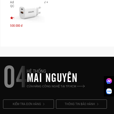
Adapter sạc nhanh PD30W +
QC3.0 Philips DLP5331
500.000 đ
04
HỆ THỐNG
MAI NGUYÊN
CỬA HÀNG CÔNG NGHỆ TẠI TP.HCM
KIỂM TRA ĐƠN HÀNG
THÔNG TIN BẢO HÀNH