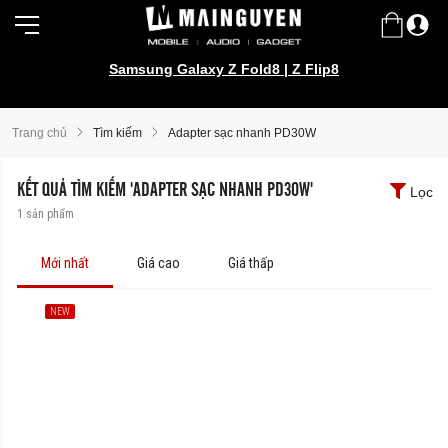
Galaxy Watch Ultra2 | Watch9 Series
Samsung Galaxy Z Fold8 | Z Flip8
Trang chủ
Tìm kiếm
Adapter sạc nhanh PD30W
KẾT QUẢ TÌM KIẾM 'ADAPTER SẠC NHANH PD30W'
Lọc
1
sản phẩm
Mới nhất
Giá cao
Giá thấp
NEW