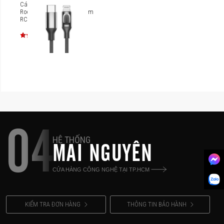
Cáp USB-C to Lightning
Rock AutoBot A1 MFi PD 1m
RCB0704
04
HỆ THỐNG
MAI NGUYÊN
CỬA HÀNG CÔNG NGHỆ TẠI TP.HCM
KIỂM TRA ĐƠN HÀNG
THÔNG TIN BẢO HÀNH