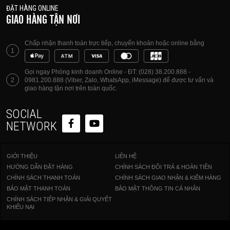
ĐẶT HÀNG ONLINE
GIAO HÀNG TẬN NƠI
Chấp nhận thanh toán trực tiếp, chuyển khoản hoặc online bằng
1
Gọi ngay Phòng kinh doanh Online - ĐT: (028) 38.200.888 -
2
0981.200.888 (Viber, Zalo, WhatsApp, iMessage) để được tư vấn và
giao hàng tận nơi trên toàn quốc.
SOCIAL
NETWORK
GIỚI THIỆU
LIÊN HỆ
HƯỚNG DẪN ĐẶT HÀNG
CHÍNH SÁCH ĐỔI TRẢ & HOÀN TIỀN
CHÍNH SÁCH THANH TOÁN
CHÍNH SÁCH GIAO NHẬN & KIỂM HÀNG
BẢO MẬT THANH TOÁN
BẢO MẬT THÔNG TIN CÁ NHÂN
CHÍNH SÁCH TIẾP NHẬN & GIẢI QUYẾT
KHIẾU NẠI