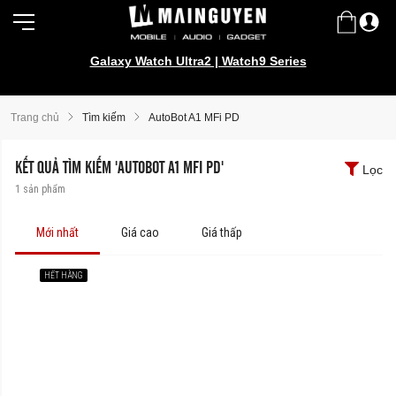
Galaxy Watch Ultra2 | Watch9 Series
Trang chủ
Tìm kiếm
AutoBot A1 MFi PD
KẾT QUẢ TÌM KIẾM 'AUTOBOT A1 MFI PD'
Lọc
1
sản phẩm
Mới nhất
Giá cao
Giá thấp
HẾT HÀNG