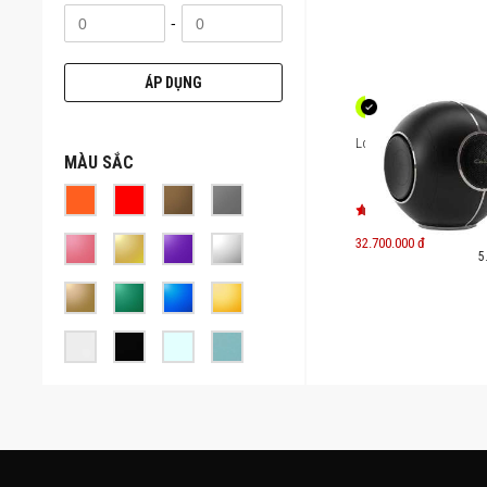
-
ÁP DỤNG
Loa Cabasse The Pearl
MÀU SẮC
32.700.000 đ
5