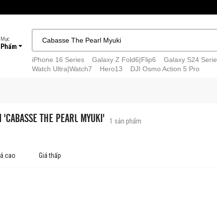
 Mục
 Phẩm
iPhone 16 Series
Galaxy Z Fold6|Flip6
Galaxy S24 Serie
Watch Ultra|Watch7
Hero13
DJI Osmo Action 5 Pro
M 'CABASSE THE PEARL MYUKI'
1
sản phẩm
iá cao
Giá thấp