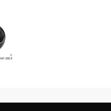
 Myuki
Trả góp
.641.000 đ