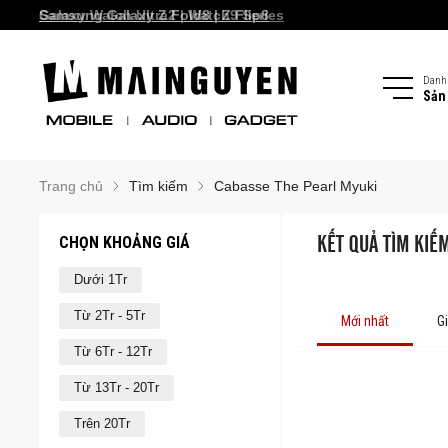
Galaxy Watch Ultra2 | Watch9 Series
Samsung Galaxy Z Fold8 | Z Flip8
Danh
Sản
Trang chủ
Tìm kiếm
Cabasse The Pearl Myuki
CHỌN KHOẢNG GIÁ
KẾT QUẢ TÌM KIẾ
Dưới 1Tr
Từ 2Tr - 5Tr
Mới nhất
G
Từ 6Tr - 12Tr
Từ 13Tr - 20Tr
Trên 20Tr