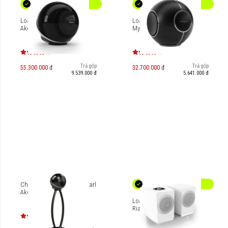
Loa Cabasse The Pearl
Loa Cabasse The Pearl
Akoya
Myuki
Trả góp
Trả góp
55.300.000 đ
32.700.000 đ
9.539.000 đ
5.641.000 đ
Chân loa Cabasse The Pearl
Akoya
Loa Bookshelf Cabasse
Rialto