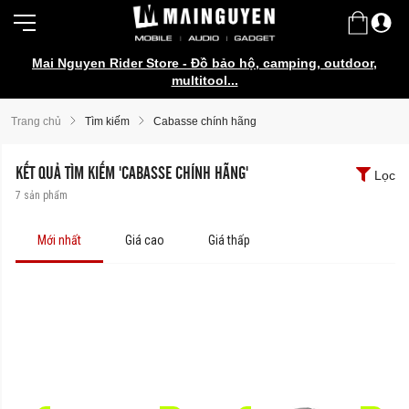
Mai Nguyen Rider Store - Đồ bảo hộ, camping, outdoor,
Galaxy Watch Ultra2 | Watch9 Series
multitool...
Trang chủ
Tìm kiếm
Cabasse chính hãng
KẾT QUẢ TÌM KIẾM 'CABASSE CHÍNH HÃNG'
Lọc
7
sản phẩm
Mới nhất
Giá cao
Giá thấp