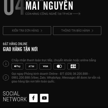
04
MAI NGUYÊN
CỬA HÀNG CÔNG NGHỆ TẠI TP.HCM
KIỂM TRA ĐƠN HÀNG
THÔNG TIN BẢO HÀNH
ĐẶT HÀNG ONLINE
GIAO HÀNG TẬN NƠI
Chấp nhận thanh toán trực tiếp, chuyển khoản hoặc online bằng
1
Gọi ngay Phòng kinh doanh Online - ĐT: (028) 38.200.888 -
2
0981.200.888 (Viber, Zalo, WhatsApp, iMessage) để được tư vấn và
giao hàng tận nơi trên toàn quốc.
SOCIAL
NETWORK