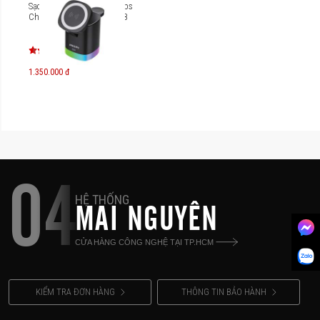
Sạc không dây 3 in 1 Philips
Charger stand DLP8430CB
1.350.000 đ
04
HỆ THỐNG
MAI NGUYÊN
CỬA HÀNG CÔNG NGHỆ TẠI TP.HCM
KIỂM TRA ĐƠN HÀNG
THÔNG TIN BẢO HÀNH