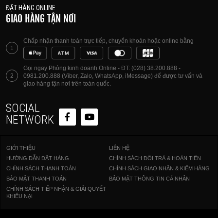
ĐẶT HÀNG ONLINE
GIAO HÀNG TẬN NƠI
Chấp nhận thanh toán trực tiếp, chuyển khoản hoặc online bằng
1
Gọi ngay Phòng kinh doanh Online - ĐT: (028) 38.200.888 -
2
0981.200.888 (Viber, Zalo, WhatsApp, iMessage) để được tư vấn và
giao hàng tận nơi trên toàn quốc.
SOCIAL
NETWORK
GIỚI THIỆU
LIÊN HỆ
HƯỚNG DẪN ĐẶT HÀNG
CHÍNH SÁCH ĐỔI TRẢ & HOÀN TIỀN
CHÍNH SÁCH THANH TOÁN
CHÍNH SÁCH GIAO NHẬN & KIỂM HÀNG
BẢO MẬT THANH TOÁN
BẢO MẬT THÔNG TIN CÁ NHÂN
CHÍNH SÁCH TIẾP NHẬN & GIẢI QUYẾT
KHIẾU NẠI