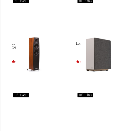
HẾT HÀNG
HẾT HÀNG
Loa thùng Jamo Concert
Loa SUB Jamo S 808
C95
HẾT HÀNG
HẾT HÀNG