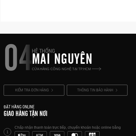
04
HỆ THỐNG
MAI NGUYÊN
CỬA HÀNG CÔNG NGHỆ TẠI TP.HCM
KIỂM TRA ĐƠN HÀNG
THÔNG TIN BẢO HÀNH
ĐẶT HÀNG ONLINE
GIAO HÀNG TẬN NƠI
Chấp nhận thanh toán trực tiếp, chuyển khoản hoặc online bằng
1