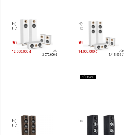
Hệ thống loa Jamo S 805
Hệ thống loa Jamo S 807
HCS
HCS
Trả góp
Trả góp
12.000.000 đ
14.000.000 đ
2.070.000 đ
2.415.000 đ
HẾT HÀNG
Hệ thống loa Jamo S 809
Loa Jamo Concert C95 II
HCS