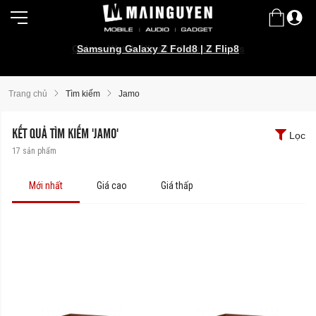
Galaxy Watch Ultra2 | Watch9 Series
Samsung Galaxy Z Fold8 | Z Flip8
Trang chủ
Tìm kiếm
Jamo
KẾT QUẢ TÌM KIẾM 'JAMO'
Lọc
17
sản phẩm
Mới nhất
Giá cao
Giá thấp