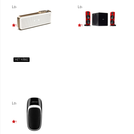
Loa di động Jamo DS3
Loa vi tính Jamo DS7
HẾT HÀNG
Loa di động Jamo DS1