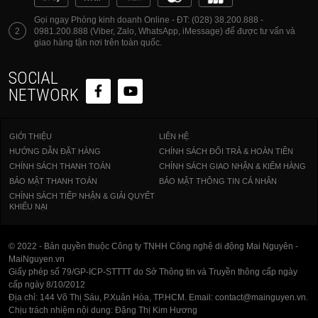
Gọi ngay Phòng kinh doanh Online - ĐT: (028) 38.200.888 -
2
0981.200.888 (Viber, Zalo, WhatsApp, iMessage) để được tư vấn và
giao hàng tận nơi trên toàn quốc.
SOCIAL
NETWORK
GIỚI THIỆU
LIÊN HỆ
HƯỚNG DẪN ĐẶT HÀNG
CHÍNH SÁCH ĐỔI TRẢ & HOÀN TIỀN
CHÍNH SÁCH THANH TOÁN
CHÍNH SÁCH GIAO NHẬN & KIỂM HÀNG
BẢO MẬT THANH TOÁN
BẢO MẬT THÔNG TIN CÁ NHÂN
CHÍNH SÁCH TIẾP NHẬN & GIẢI QUYẾT
KHIẾU NẠI
© 2022 - Bản quyền thuộc Công ty TNHH Công nghệ di động Mai Nguyên -
MaiNguyen.vn
Giấy phép số 79/GP-ICP-STTTT do Sở Thông tin và Truyền thông cấp ngày
cấp ngày 8/10/2012
Địa chỉ: 144 Võ Thị Sáu, P.Xuân Hòa, TP.HCM. Email: contact@mainguyen.vn.
Chịu trách nhiệm nội dung: Đặng Thị Kim Hương