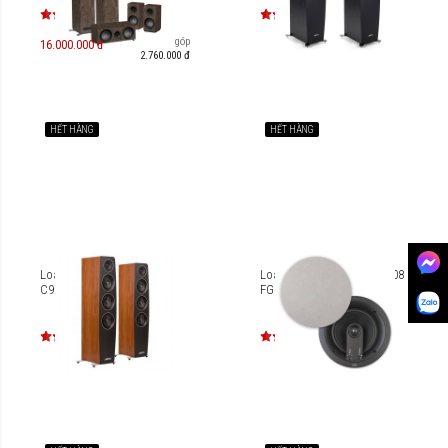
Trả góp
16.000.000 đ
2.760.000 đ
HẾT HÀNG
HẾT HÀNG
Loa thùng Jamo Concert
Loa âm tường Jamo IC 608
C97
FG II