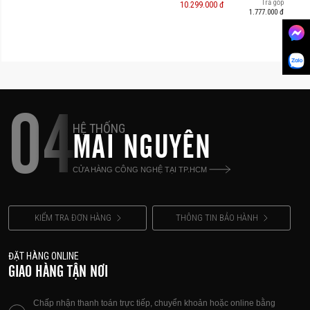
Trả góp
10.299.000 đ
1.777.000 đ
04
HỆ THỐNG
MAI NGUYÊN
CỬA HÀNG CÔNG NGHỆ TẠI TP.HCM
KIỂM TRA ĐƠN HÀNG
THÔNG TIN BẢO HÀNH
ĐẶT HÀNG ONLINE
GIAO HÀNG TẬN NƠI
Chấp nhận thanh toán trực tiếp, chuyển khoản hoặc online bằng