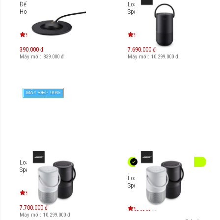
Đế sạc loa Bose Portable
Loa Bose Portable Home
Home Speaker
Speaker
390.000 đ
7.690.000 đ
Máy mới:
839.000
đ
Máy mới:
10.299.000
đ
MÁY ĐẸP 99%
Loa Bose Portable Home
Speaker
Loa Bose Portable Home
Speaker
7.700.000 đ
Máy mới:
10.299.000
đ