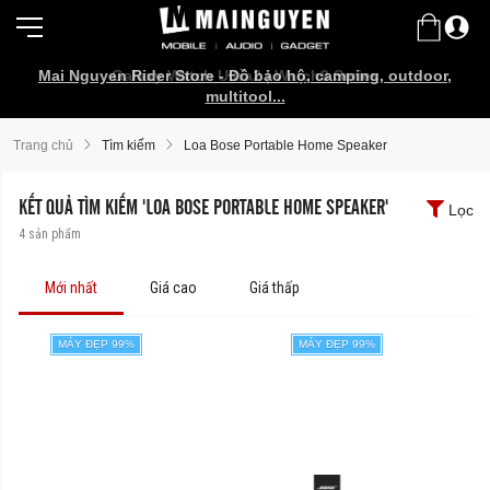
Mai Nguyen Rider Store - Đồ bảo hộ, camping, outdoor,
Galaxy Watch Ultra2 | Watch9 Series
multitool...
Trang chủ
Tìm kiếm
Loa Bose Portable Home Speaker
KẾT QUẢ TÌM KIẾM 'LOA BOSE PORTABLE HOME SPEAKER'
Lọc
4
sản phẩm
Mới nhất
Giá cao
Giá thấp
MÁY ĐẸP 99%
MÁY ĐẸP 99%