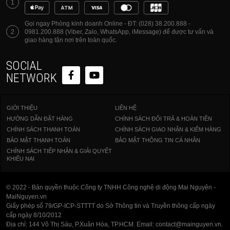
1
Gọi ngay Phòng kinh doanh Online - ĐT: (028) 38.200.888 -
2
0981.200.888 (Viber, Zalo, WhatsApp, iMessage) để được tư vấn và
giao hàng tận nơi trên toàn quốc.
SOCIAL
NETWORK
GIỚI THIỆU
LIÊN HỆ
HƯỚNG DẪN ĐẶT HÀNG
CHÍNH SÁCH ĐỔI TRẢ & HOÀN TIỀN
CHÍNH SÁCH THANH TOÁN
CHÍNH SÁCH GIAO NHẬN & KIỂM HÀNG
BẢO MẬT THANH TOÁN
BẢO MẬT THÔNG TIN CÁ NHÂN
CHÍNH SÁCH TIẾP NHẬN & GIẢI QUYẾT
KHIẾU NẠI
© 2022 - Bản quyền thuộc Công ty TNHH Công nghệ di động Mai Nguyên -
MaiNguyen.vn
Giấy phép số 79/GP-ICP-STTTT do Sở Thông tin và Truyền thông cấp ngày
cấp ngày 8/10/2012
Địa chỉ: 144 Võ Thị Sáu, P.Xuân Hòa, TP.HCM. Email: contact@mainguyen.vn.