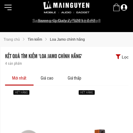
Samsung Galaxy Z Fold8 | Z Flip8
Samsung Galaxy S26 series!
Trang chủ
Tìm kiếm
Loa Jamo chính hãng
KẾT QUẢ TÌM KIẾM 'LOA JAMO CHÍNH HÃNG'
Lọc
4
sản phẩm
Mới nhất
Giá cao
Giá thấp
HẾT HÀNG
HẾT HÀNG