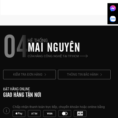
04
HỆ THỐNG
MAI NGUYÊN
CỬA HÀNG CÔNG NGHỆ TẠI TP.HCM
KIỂM TRA ĐƠN HÀNG
THÔNG TIN BẢO HÀNH
ĐẶT HÀNG ONLINE
GIAO HÀNG TẬN NƠI
Chấp nhận thanh toán trực tiếp, chuyển khoản hoặc online bằng
1