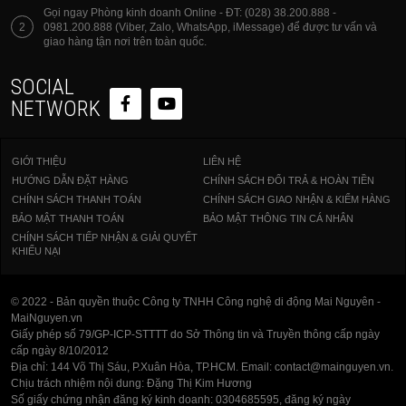
Gọi ngay Phòng kinh doanh Online - ĐT: (028) 38.200.888 -
2
0981.200.888 (Viber, Zalo, WhatsApp, iMessage) để được tư vấn và
giao hàng tận nơi trên toàn quốc.
SOCIAL
NETWORK
GIỚI THIỆU
LIÊN HỆ
HƯỚNG DẪN ĐẶT HÀNG
CHÍNH SÁCH ĐỔI TRẢ & HOÀN TIỀN
CHÍNH SÁCH THANH TOÁN
CHÍNH SÁCH GIAO NHẬN & KIỂM HÀNG
BẢO MẬT THANH TOÁN
BẢO MẬT THÔNG TIN CÁ NHÂN
CHÍNH SÁCH TIẾP NHẬN & GIẢI QUYẾT
KHIẾU NẠI
© 2022 - Bản quyền thuộc Công ty TNHH Công nghệ di động Mai Nguyên -
MaiNguyen.vn
Giấy phép số 79/GP-ICP-STTTT do Sở Thông tin và Truyền thông cấp ngày
cấp ngày 8/10/2012
Địa chỉ: 144 Võ Thị Sáu, P.Xuân Hòa, TP.HCM. Email: contact@mainguyen.vn.
Chịu trách nhiệm nội dung: Đặng Thị Kim Hương
Số giấy chứng nhận đăng ký kinh doanh: 0304685595, đăng ký ngày