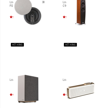
Loa âm tường Jamo IC 608
Loa thùng Jamo Concert
FG II
C95
HẾT HÀNG
HẾT HÀNG
Loa SUB Jamo S 808
Loa di động Jamo DS3