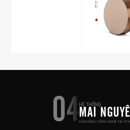
Loa không dây B&O B
Edge Bronze
04
HỆ THỐNG
MAI NGUY
CỬA HÀNG CÔNG NGHỆ TẠI TP.