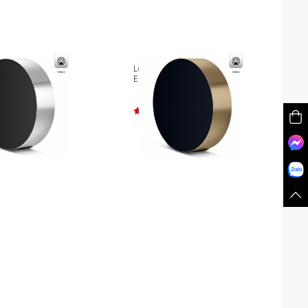
 dây B&O Beosound
Loa không dây B&O Beosound
Edge Brass Tone