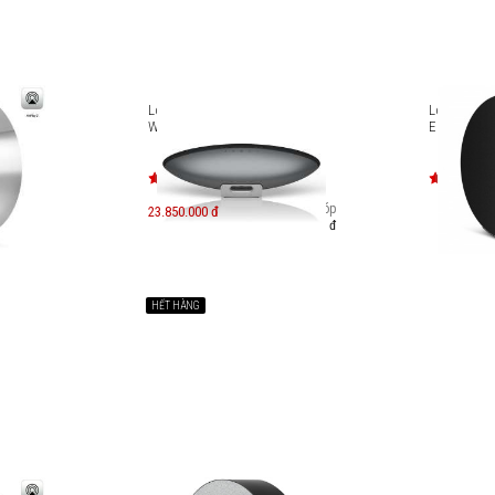
eosound
Loa không dây Bowers &
Loa không
Wilkins Zeppelin PRO
Edge
Trả góp
23.850.000 đ
4.114.000 đ
HẾT HÀNG