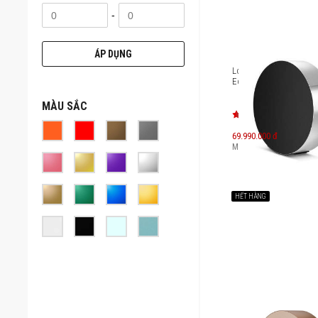
-
ÁP DỤNG
Loa không dây B&O B
Edge
MÀU SẮC
69.990.000 đ
Máy mới:
116.060.000
đ
HẾT HÀNG