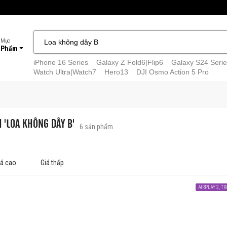
 Mục
 Phẩm
iPhone 16 Series
Galaxy Z Fold6|Flip6
Galaxy S24 Serie
Watch Ultra|Watch7
Hero13
DJI Osmo Action 5 Pro
M 'LOA KHÔNG DÂY B'
6
sản phẩm
iá cao
Giá thấp
AIRPLAY 2, T