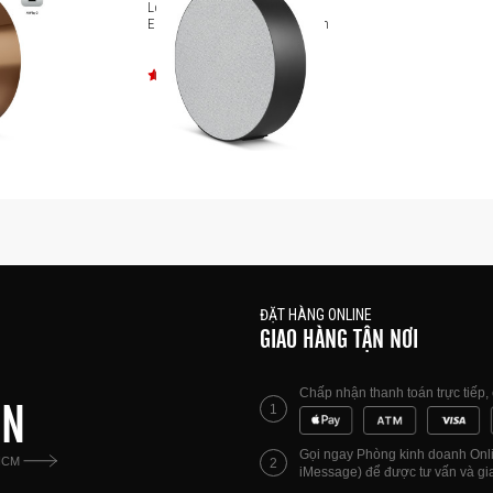
eosound
Loa không dây B&O Beosound
Edge Anthracite Limited Edition
ĐẶT HÀNG ONLINE
GIAO HÀNG TẬN NƠI
Chấp nhận thanh toán trực tiếp
ÊN
1
Gọi ngay Phòng kinh doanh Onlin
HCM
2
iMessage) để được tư vấn và gia