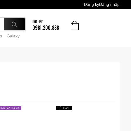
Đăng ký
Đăng nhập
HOTLINE
0981.200.888
s
Galaxy
RƯNG BÀY 144 VTS
HẾT HÀNG