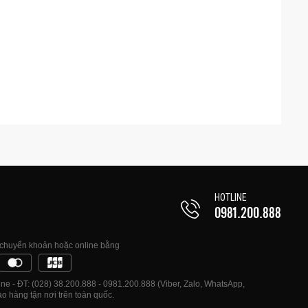
HOTLINE
0981.200.888
, chuyển khoản hoặc online bằng
e - ĐT: (028) 38.200.888 - 0981.200.888 (Viber, Zalo, WhatsApp,
o hàng tận nơi trên toàn quốc.