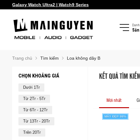
Galaxy Watch Ultra2 | Watch9 Series
Danh
Sản
Trang chủ
Tìm kiếm
Loa không dây B
CHỌN KHOẢNG GIÁ
KẾT QUẢ TÌM KIẾ
Dưới 1Tr
Từ 2Tr - 5Tr
Mới nhất
G
Từ 6Tr - 12Tr
MÁY ĐẸP 99%
Từ 13Tr - 20Tr
Trên 20Tr