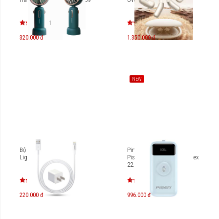
1
320.000 đ
1.350.000 đ
NEW
Bộ sạc Pisen I Charger
Pin sạc dự phòng 3-in-1
Lightning 1A TS-C051
Pisen Quick POWERLink Flex
22.5W 10000mAh TS-
D104(GLB)
220.000 đ
996.000 đ