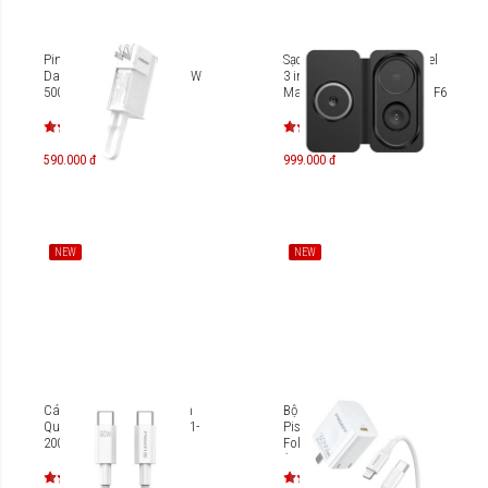
Pin dự phòng Pisen Quick
Sạc không dây Pisen Travel
Dazzle High Power Box 20W
3 in 1 Multifunctional
5000mAh TP-D109
Magnetic Suction Wireless F6
590.000 đ
999.000 đ
NEW
NEW
Cáp USB-C to USB-C Pisen
Bộ sạc nhanh Lightning
Quick - Vivid 60W 2m CC11-
Pisen Quick PD30W GaN
2000
Folding CL1200 TS-C179
(Lightning)