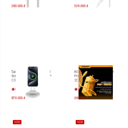
280.000 đ
539.000 đ
Sạc không dây Pisen 2 in 1
Bộ sạc nhanh 3 cổng Pisen
Wireless Fast Charging TP-
Pro Mecha GaNUltra 65W
C30
2C1A TS-C137(Mecha)
870.000 đ
690.000 đ
NEW
NEW