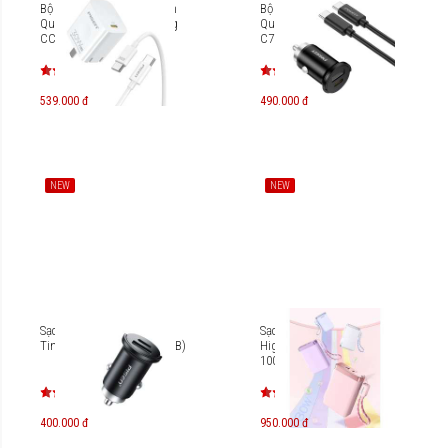
Bộ sạc nhanh USB-C Pisen
Bộ sạc xe hơi USB-C Pisen
Quick PD30W GaN Folding
Quick Car Tiny 20W TP-
CC1000 TS-C179 (Type-C)
C77(GLB) CC1000
539.000 đ
490.000 đ
NEW
NEW
Sạc xe hơi Pisen Quick Car
Sạc dự phòng Pisen Quick
Tiny 30W 1C1A TP-C73(GLB)
High Power Box 30W
10000mAh TS-D381
400.000 đ
950.000 đ