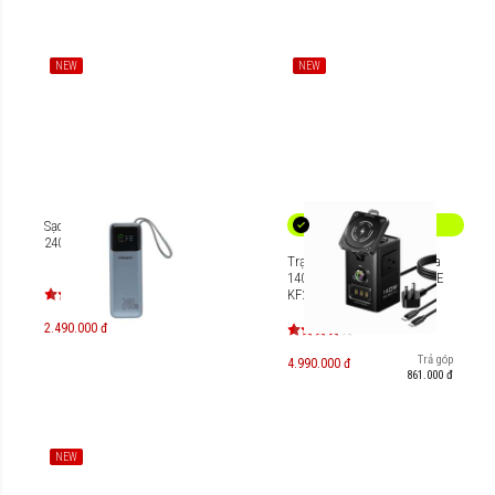
NEW
NEW
Sạc dự phòng Pisen Bolt
240W 27000mAh TP-D106
Trạm sạc Pisen Pro Aurora
140W GaNUltra ALL-IN-ONE
KF27
2.490.000 đ
Trả góp
4.990.000 đ
861.000 đ
NEW