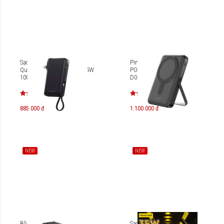
Sạc dự phòng 3C Pisen
Pin dự phòng Pisen Quick
Quick High Power Box 22.5W
POWERMag 30W TP-
10000mAh TP-D185
D080(GLB)
885.000 đ
1.100.000 đ
NEW
NEW
Bộ sạc Pisen BOLT Utility
Sạc nhanh Pisen Quick