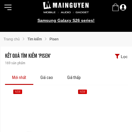
Samsung Galaxy S26 series!
iPhone 17 series!
Trang chủ
Tìm kiếm
Pisen
KẾT QUẢ TÌM KIẾM 'PISEN'
Lọc
169
sản phẩm
Mới nhất
Giá cao
Giá thấp
NEW
NEW