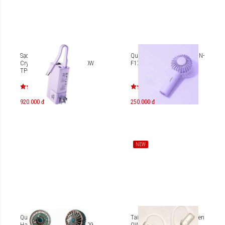
Sạc dự phòng Pisen Quick
Quạt không dây Mini PISEN-
Crystal High Power Box 30W
F17 (HJ-F17)
TP-D110
920.000 đ
250.000 đ
NEW
Quạt cầm tay Pisen
Tai nghe True Wireless Pisen
Handheld Small Fan HJ-F09
OWS LV25JL