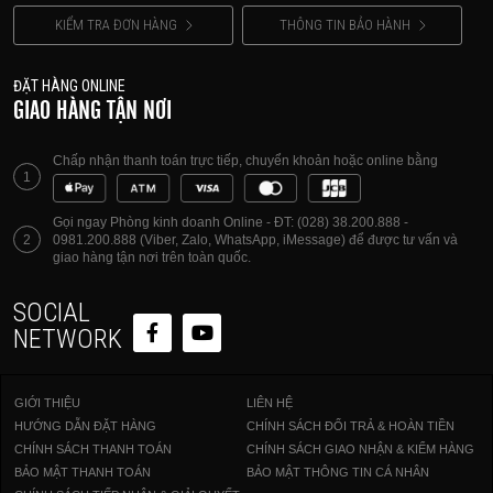
KIỂM TRA ĐƠN HÀNG
THÔNG TIN BẢO HÀNH
ĐẶT HÀNG ONLINE
GIAO HÀNG TẬN NƠI
Chấp nhận thanh toán trực tiếp, chuyển khoản hoặc online bằng
1
Gọi ngay Phòng kinh doanh Online - ĐT: (028) 38.200.888 -
2
0981.200.888 (Viber, Zalo, WhatsApp, iMessage) để được tư vấn và
giao hàng tận nơi trên toàn quốc.
SOCIAL
NETWORK
GIỚI THIỆU
LIÊN HỆ
HƯỚNG DẪN ĐẶT HÀNG
CHÍNH SÁCH ĐỔI TRẢ & HOÀN TIỀN
CHÍNH SÁCH THANH TOÁN
CHÍNH SÁCH GIAO NHẬN & KIỂM HÀNG
BẢO MẬT THANH TOÁN
BẢO MẬT THÔNG TIN CÁ NHÂN