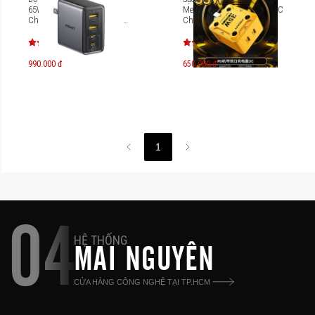
65W 4-Port GaNPro Fast
Mecha PD35W GaNUltra 2C
Charger Cable Set(US) TP-
Charger TS-C186
C66
990.000 đ
650.000 đ
1
04
HỆ THỐNG
MAI NGUYÊN
CỬA HÀNG CÔNG NGHỆ TẠI TP.HCM