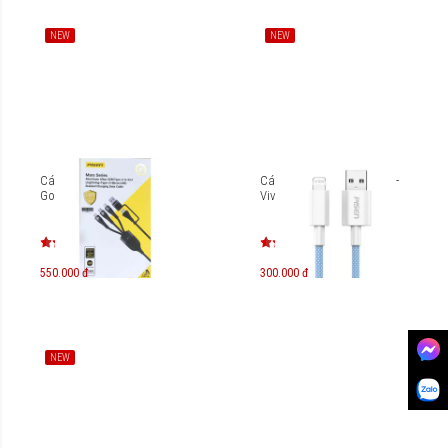
NEW
NEW
Cáp 3 in 1 Pisen Pro Mars
Cáp Lightning Pisen Fast -
God 1.2m AP-FC15-1200
Vivid 2m AL34-2000
550.000 đ
300.000 đ
NEW