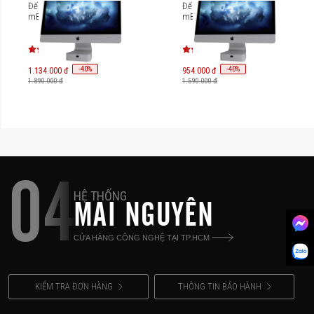
Đế tản nhiệt Rain Design
Đế tản nhiệt Rain Design
mBase iMac 27 inch
mBase iMac 21 inch
-
40
-
40
%
%
1.134.000 đ
954.000 đ
1.890.000 đ
1.590.000 đ
04
HỆ THỐNG
MAI NGUYÊN
CỬA HÀNG CÔNG NGHỆ TẠI TP.HCM
KIỂM TRA ĐƠN HÀNG
THÔNG TIN BẢO HÀNH