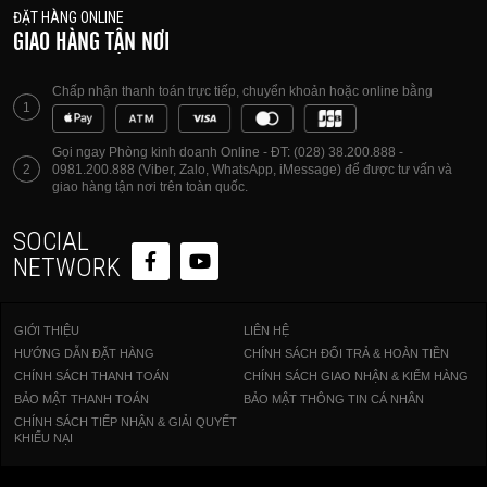
ĐẶT HÀNG ONLINE
GIAO HÀNG TẬN NƠI
Chấp nhận thanh toán trực tiếp, chuyển khoản hoặc online bằng
1
Gọi ngay Phòng kinh doanh Online - ĐT: (028) 38.200.888 -
2
0981.200.888 (Viber, Zalo, WhatsApp, iMessage) để được tư vấn và
giao hàng tận nơi trên toàn quốc.
SOCIAL
NETWORK
GIỚI THIỆU
LIÊN HỆ
HƯỚNG DẪN ĐẶT HÀNG
CHÍNH SÁCH ĐỔI TRẢ & HOÀN TIỀN
CHÍNH SÁCH THANH TOÁN
CHÍNH SÁCH GIAO NHẬN & KIỂM HÀNG
BẢO MẬT THANH TOÁN
BẢO MẬT THÔNG TIN CÁ NHÂN
CHÍNH SÁCH TIẾP NHẬN & GIẢI QUYẾT
KHIẾU NẠI