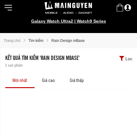
Galaxy Watch Ultra2 | Watch9 Series
Trang chủ
Tìm kiếm
Rain Design mBase
KẾT QUẢ TÌM KIẾM 'RAIN DESIGN MBASE'
Lọc
2
sản phẩm
Mới nhất
Giá cao
Giá thấp