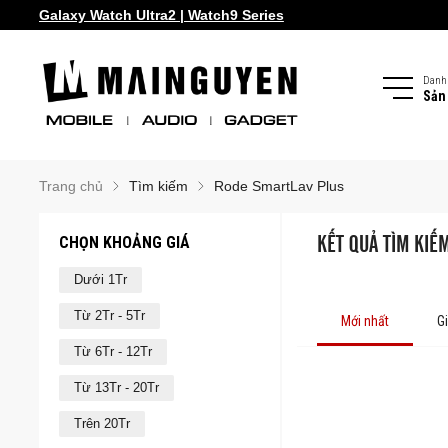
Galaxy Watch Ultra2 | Watch9 Series
Danh
Sản
Trang chủ
Tìm kiếm
Rode SmartLav Plus
CHỌN KHOẢNG GIÁ
KẾT QUẢ TÌM KIẾ
Dưới 1Tr
Từ 2Tr - 5Tr
Mới nhất
G
Từ 6Tr - 12Tr
Từ 13Tr - 20Tr
Trên 20Tr