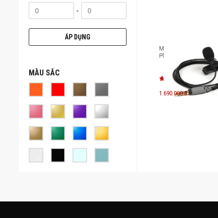
-
ÁP DỤNG
Microphone Rode Sma
Plus
MÀU SẮC
1.690.000 đ