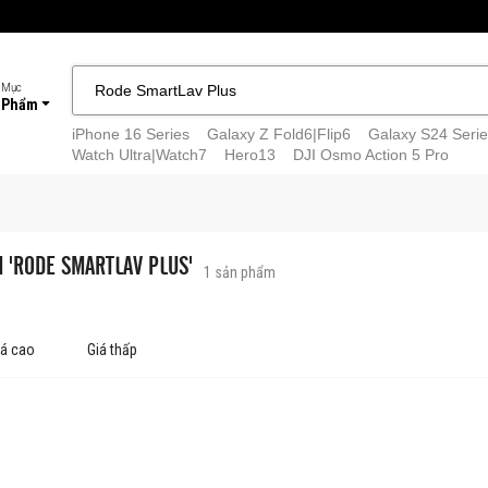
 Mục
 Phẩm
iPhone 16 Series
Galaxy Z Fold6|Flip6
Galaxy S24 Serie
Watch Ultra|Watch7
Hero13
DJI Osmo Action 5 Pro
M 'RODE SMARTLAV PLUS'
1
sản phẩm
iá cao
Giá thấp