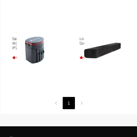
Sạc đa năng Sennheiser
Loa Sennheiser AMBEO
World Travel Adapter 2
Soundbar
IP20/TA40
1