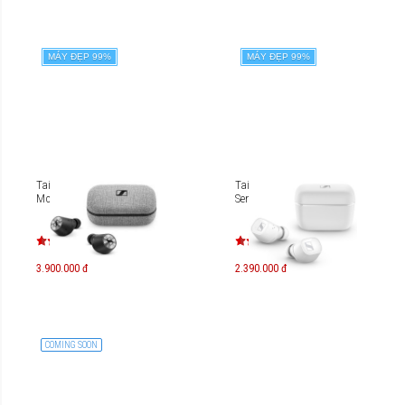
MÁY ĐẸP 99%
MÁY ĐẸP 99%
Tai nghe Sennheiser
Tai nghe True Wireless
Momentum True Wireless
Sennheiser CX 400BT
3.900.000 đ
2.390.000 đ
COMING SOON