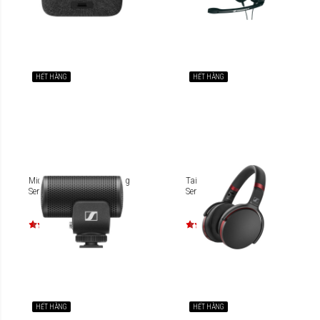
HẾT HÀNG
HẾT HÀNG
Micro máy ảnh định hướng
Tai nghe chống ồn
Sennheiser MKE 200
Sennheiser HD 458BT
HẾT HÀNG
HẾT HÀNG