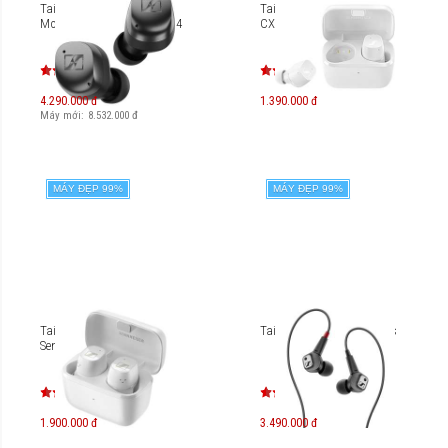
Tai nghe Sennheiser
Tai nghe Sennheiser CX
Momentum True Wireless 4
CX200TW1 True Wireless
4.290.000 đ
1.390.000 đ
Máy mới:
8.532.000
đ
MÁY ĐẸP 99%
MÁY ĐẸP 99%
Tai nghe True Wireless
Tai nghe Sennheiser IE 80s
Sennheiser CX Plus
1.900.000 đ
3.490.000 đ