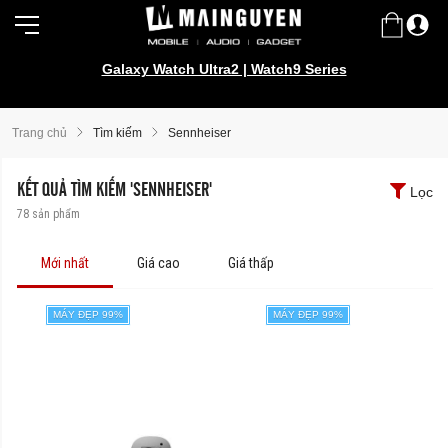
Galaxy Watch Ultra2 | Watch9 Series
Trang chủ
Tìm kiếm
Sennheiser
KẾT QUẢ TÌM KIẾM 'SENNHEISER'
Lọc
78
sản phẩm
Mới nhất
Giá cao
Giá thấp
MÁY ĐẸP 99%
MÁY ĐẸP 99%