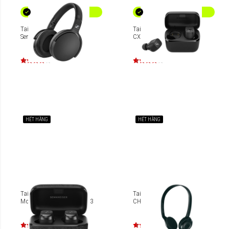
Tai nghe Bluetooth
Tai nghe Sennheiser CX
Sennheiser HD 350BT
CX200TW1 True Wireless
HẾT HÀNG
HẾT HÀNG
Tai nghe Sennheiser
Tai nghe Sennheiser PC 3
Momentum True Wireless 3
CHAT