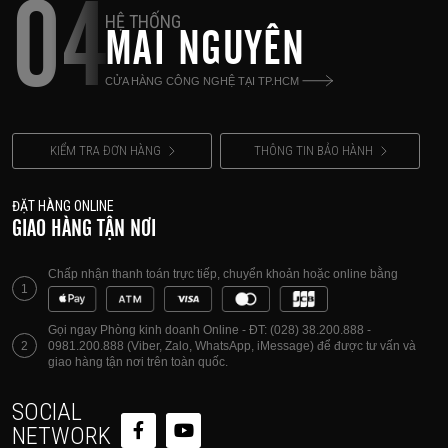
04
HỆ THỐNG
MAI NGUYÊN
CỬA HÀNG CÔNG NGHỆ TẠI TP.HCM
KIỂM TRA ĐƠN HÀNG
THÔNG TIN BẢO HÀNH
ĐẶT HÀNG ONLINE
GIAO HÀNG TẬN NƠI
Chấp nhận thanh toán trực tiếp, chuyển khoản hoặc online bằng
1
Gọi ngay Phòng kinh doanh Online - ĐT: (028) 38.200.888 -
2
0981.200.888 (Viber, Zalo, WhatsApp, iMessage) để được tư vấn và
giao hàng tận nơi trên toàn quốc.
SOCIAL
NETWORK