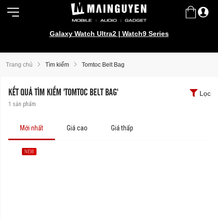
Galaxy Watch Ultra2 | Watch9 Series
Trang chủ
Tìm kiếm
Tomtoc Belt Bag
KẾT QUẢ TÌM KIẾM 'TOMTOC BELT BAG'
Lọc
1
sản phẩm
Mới nhất
Giá cao
Giá thấp
NEW