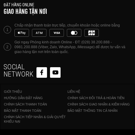
ĐẶT HÀNG ONLINE
GIAO HÀNG TẬN NƠI
Chấp nhận thanh toán trực tiếp, chuyển khoản hoặc online bằng
1
Gọi ngay Phòng kinh doanh Online - ĐT: (028) 38.200.888 -
2
0981.200.888 (Viber, Zalo, WhatsApp, iMessage) để được tư vấn và
giao hàng tận nơi trên toàn quốc.
SOCIAL
NETWORK
GIỚI THIỆU
LIÊN HỆ
HƯỚNG DẪN ĐẶT HÀNG
CHÍNH SÁCH ĐỔI TRẢ & HOÀN TIỀN
CHÍNH SÁCH THANH TOÁN
CHÍNH SÁCH GIAO NHẬN & KIỂM HÀNG
BẢO MẬT THANH TOÁN
BẢO MẬT THÔNG TIN CÁ NHÂN
CHÍNH SÁCH TIẾP NHẬN & GIẢI QUYẾT
KHIẾU NẠI