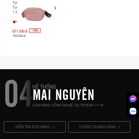
Túi đeo chéo Fashion
Tomtoc Slingbean Belt Bag
1.5L T32S1
-
15
%
671.500 đ
790.000 đ
04
HỆ THỐNG
MAI NGUYÊN
CỬA HÀNG CÔNG NGHỆ TẠI TP.HCM
KIỂM TRA ĐƠN HÀNG
THÔNG TIN BẢO HÀNH