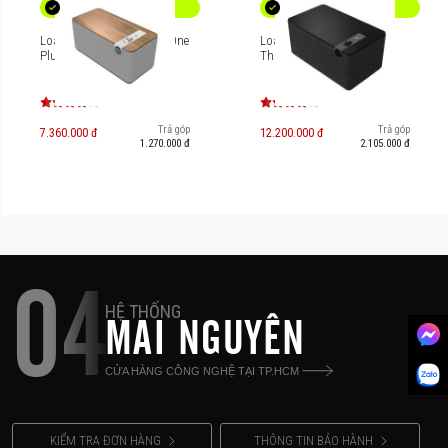
Loa di động Klipsch The One
Loa di động Klipsch The
Plus
Three Plus
Trả góp
Trả góp
7.360.000 đ
12.200.000 đ
1.270.000 đ
2.105.000 đ
04
HỆ THỐNG
MAI NGUYÊN
CỬA HÀNG CÔNG NGHỆ TẠI TP.HCM
KIỂM TRA ĐƠN HÀNG
THÔNG TIN BẢO HÀNH