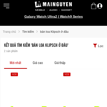
Galaxy Watch Ultra2 | Watch9 Series
Trang chủ
Tìm kiếm
bán loa Klipsch ở đâu
KẾT QUẢ TÌM KIẾM 'BÁN LOA KLIPSCH Ở ĐÂU'
Lọc
2
sản phẩm
Mới nhất
Giá cao
Giá thấp
NEW
NEW