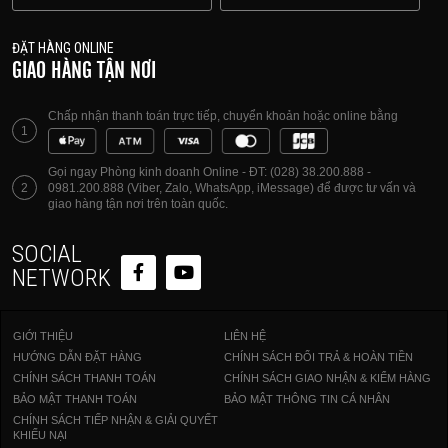
ĐẶT HÀNG ONLINE
GIAO HÀNG TẬN NƠI
Chấp nhận thanh toán trực tiếp, chuyển khoản hoặc online bằng
1
Gọi ngay Phòng kinh doanh Online - ĐT: (028) 38.200.888 -
2
0981.200.888 (Viber, Zalo, WhatsApp, iMessage) để được tư vấn và
giao hàng tận nơi trên toàn quốc.
SOCIAL
NETWORK
GIỚI THIỆU
LIÊN HỆ
HƯỚNG DẪN ĐẶT HÀNG
CHÍNH SÁCH ĐỔI TRẢ & HOÀN TIỀN
CHÍNH SÁCH THANH TOÁN
CHÍNH SÁCH GIAO NHẬN & KIỂM HÀNG
BẢO MẬT THANH TOÁN
BẢO MẬT THÔNG TIN CÁ NHÂN
CHÍNH SÁCH TIẾP NHẬN & GIẢI QUYẾT
KHIẾU NẠI