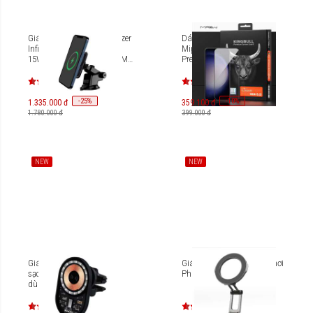
Giá đỡ sạc không dây Mazer
Dán cường lực Galaxy S24
Infinite.BOOST Air.Drive V3
Mipow Kingbull HD
15W Wireless Car Mount [M-
Premium Silk BJS24-CR
NAW-006A]
-
25
-
10
%
%
1.335.000 đ
359.100 đ
1.780.000 đ
399.000 đ
NEW
NEW
Giá đỡ điện thoại tích hợp
Giá đỡ điện thoại trên xe hơi
sạc không dây Magnetic
Philips DLK2415MB
dùng trên ô tô Philips
Magnetic Wireless Charger
Car Mount DLP9719