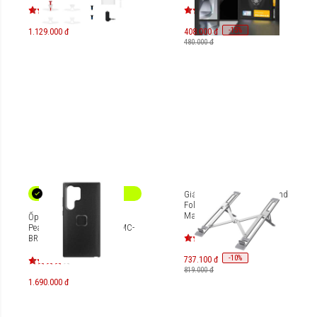
-
15
%
1.129.000 đ
408.000 đ
480.000 đ
Giá đỡ tản nhiệt Hyperstand
Folding Aluminium cho
MacBook/Laptop/iPad
Ốp lưng Galaxy S24 Ultra
HTU6
Peak Design Everyday M-MC-
BR
-
10
%
737.100 đ
819.000 đ
1.690.000 đ