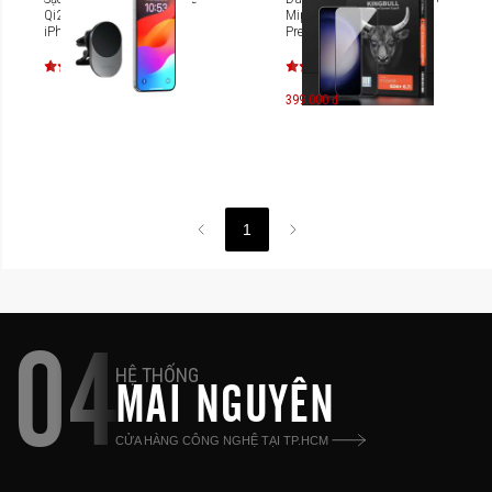
Qi2 15W kiêm giá đỡ cho
Mipow Kingbull HD
iPhone ST-Q2CCM
Premium Silk BJS24P-CR
399.000 đ
1
04
HỆ THỐNG
MAI NGUYÊN
CỬA HÀNG CÔNG NGHỆ TẠI TP.HCM