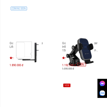
COMING SOON
Giá đỡ gắn tường loa Bose
Giá đỡ sạc không dây Mazer
Lifestyle Ultra Speaker
Infinite.BOOST Air.Drive V2
15W Wireless Car Mount M-
NAW-005A
-
25
%
1.890.000 đ
1.192.500 đ
1.590.000 đ
NEW