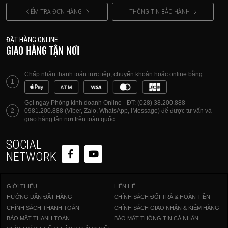
KIỂM TRA ĐƠN HÀNG
THÔNG TIN BẢO HÀNH
ĐẶT HÀNG ONLINE
GIAO HÀNG TẬN NƠI
Chấp nhận thanh toán trực tiếp, chuyển khoản hoặc online bằng
1
Gọi ngay Phòng kinh doanh Online - ĐT: (028) 38.200.888 -
2
0981.200.888 (Viber, Zalo, WhatsApp, iMessage) để được tư vấn và
giao hàng tận nơi trên toàn quốc.
SOCIAL
NETWORK
GIỚI THIỆU
LIÊN HỆ
HƯỚNG DẪN ĐẶT HÀNG
CHÍNH SÁCH ĐỔI TRẢ & HOÀN TIỀN
CHÍNH SÁCH THANH TOÁN
CHÍNH SÁCH GIAO NHẬN & KIỂM HÀNG
BẢO MẬT THANH TOÁN
BẢO MẬT THÔNG TIN CÁ NHÂN