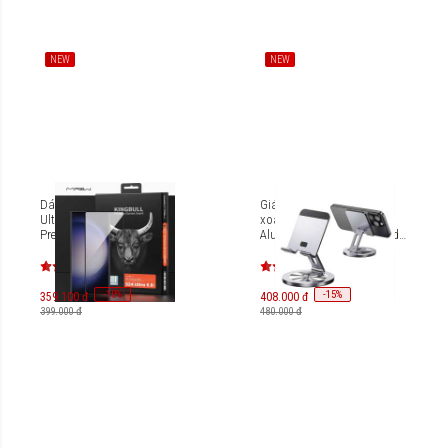
NEW
NEW
Dán cường lực Galaxy S24
Giá đỡ cao cấp Innostyle
Ultra Mipow Kingbull HD
xoay 360 FlexView
Premium Silk BJS24U-CR
Aluminum Rotating Stand
AS-S1
-
10
-
15
%
%
359.100 đ
408.000 đ
399.000 đ
480.000 đ