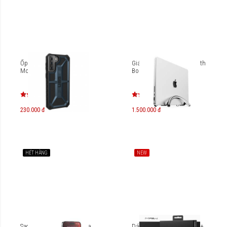
Ốp lưng Galaxy S21+ UAG
Giá đỡ Laptop Twelve South
Monarch
BookArc Flex TS-226
230.000 đ
1.500.000 đ
HẾT HÀNG
NEW
Sạc xe hơi Satechi Magsafe
Dán cường lực Galaxy S24+