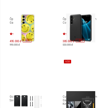
Ốp lưng thông minh cho
Ốp lưng Galaxy S24 Spigen
Galaxy S24+ EF-MS926
Core Armor ACS07208
-
50
-
30
%
%
495.000 đ
385.000 đ
990.000 đ
550.000 đ
NEW
Giá đỡ gắn tường Bose
Cường lực chống nhìn trộm
Soundbar
Galaxy S24 Ultra Mipow
Kingbull HD Anti-Spy 6.8
inch BJS24UF-BK