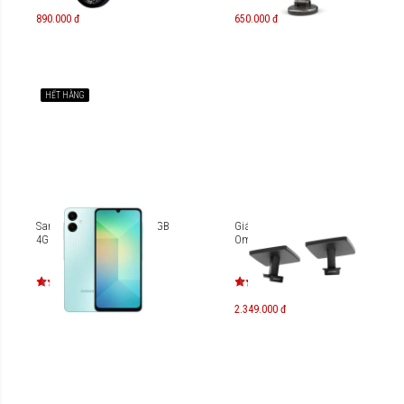
890.000 đ
650.000 đ
HẾT HÀNG
Samsung Galaxy A06 128GB
Giá đỡ gắn trần Bose
4GB RAM
OmniJewel
2.349.000 đ