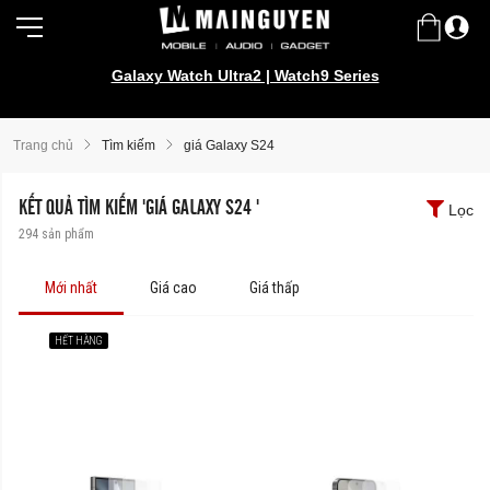
Galaxy Watch Ultra2 | Watch9 Series
Trang chủ
Tìm kiếm
giá Galaxy S24
KẾT QUẢ TÌM KIẾM 'GIÁ GALAXY S24 '
Lọc
294
sản phẩm
Mới nhất
Giá cao
Giá thấp
HẾT HÀNG