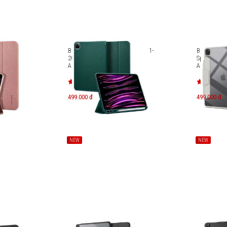
h (2021-
Bao da iPad Pro 12.9 inch (2021-
Bao da iPad
[
2022) Spigen Urban Fit [
Spigen Case
/
ACS03092 / ACS03434 ]
ACS07014
499.000 đ
499.000 đ
NEW
NEW