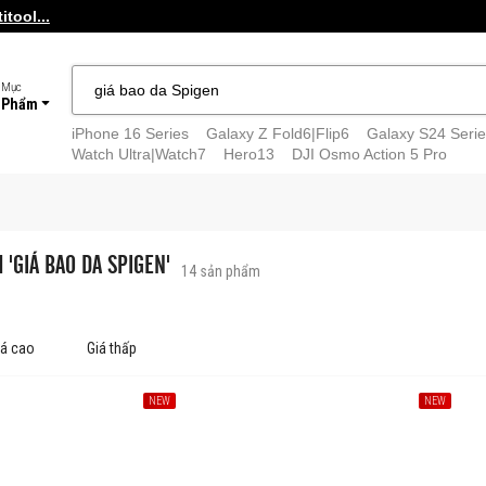
tool...
 Mục
 Phẩm
iPhone 16 Series
Galaxy Z Fold6|Flip6
Galaxy S24 Serie
Watch Ultra|Watch7
Hero13
DJI Osmo Action 5 Pro
 'GIÁ BAO DA SPIGEN'
14
sản phẩm
iá cao
Giá thấp
NEW
NEW