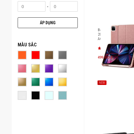
-
ÁP DỤNG
Bao da iPad Pro 11 inc
2022) Spigen Urban Fit 
ACS01056 / ACS01055 
ACS01054 ]
MÀU SẮC
499.000 đ
NEW