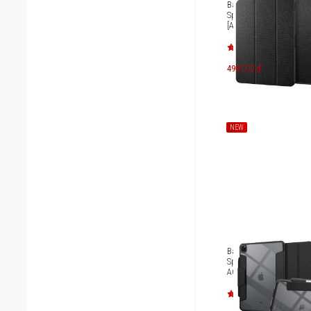
Bao da iPad Pro 13 inc
Spigen Case Urban Fit
[ACS07010/ACS07011]
499.000 đ
NEW
Bao da iPad Pro 13 inc
Spigen Case Ultra Hybr
ACS07006