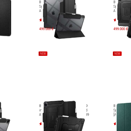
h (2024)
Bao da iPad Air 13 inch (2024)
Bao da iPad
Spigen Ultra Hybrid Pro
Spigen Cas
ACS07668
ACS07017
499.000 đ
499.000 đ
NEW
NEW
h (2024)
Bao da chống sốc iPad Pro 12.9
Bao da iPad
id Pro
inch (2021-2022) Spigen Rugged
Spigen Urba
Armor Pro ACS01031 / ACS02889
[ACS07671