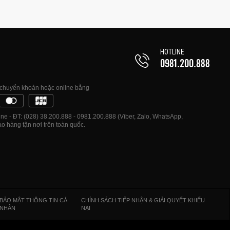
HOTLINE
0981.200.888
, chuyển khoản hoặc online bằng
e - ĐT: (028) 38.200.888 - 0981.200.888 (Viber, Zalo, WhatsApp,
o hàng tận nơi trên toàn quốc.
BẢO MẬT THÔNG TIN CÁ
CHÍNH SÁCH TIẾP NHẬN & GIẢI QUYẾT KHIẾU
NHÂN
NẠI