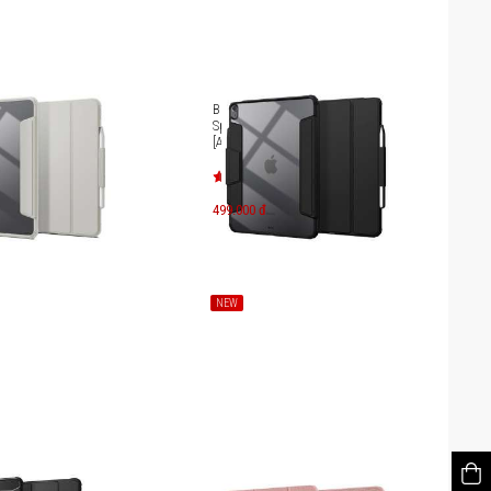
 Pro 13 inch (2024)
Bao da iPad Air 13 inch (2024)
 Air Skin Pro
Spigen Air Skin Pro
[ACS07678/ACS07677]
499.000 đ
NEW