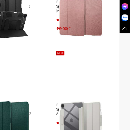
 Pro 11 inch (2024)
Bao da iPad Pro 11 inch (2024)
e Rugged Armor Pro
Spigen Case Urban Fit
[ACS07020/ACS07021]
499.000 đ
NEW
 Air 13 inch (2024)
Bao da iPad Pro 11 inch (2024)
n Fit
Spigen Case Air Skin Pro
/ACS07673/ACS07672]
ACS07024