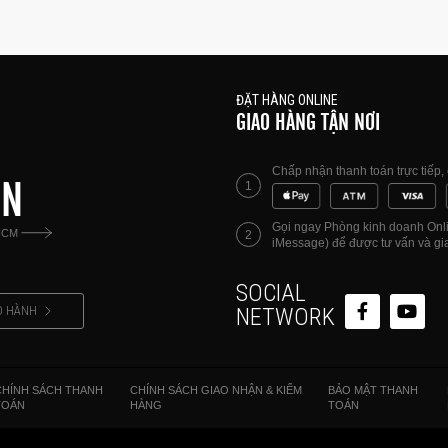
ĐẶT HÀNG ONLINE
GIAO HÀNG TẬN NƠI
Chấp nhận thanh toán trực tiếp
ÊN
1
Gọi ngay Phòng kinh doanh Onlin
HCM
2
iMessage) để được tư vấn và gia
SOCIAL
O HÀNH
NETWORK
CHÍNH SÁCH THANH
CHÍNH SÁCH GIAO NHẬN & KIỂM
BẢO MẬT THANH
TOÁN
HÀNG
TOÁN