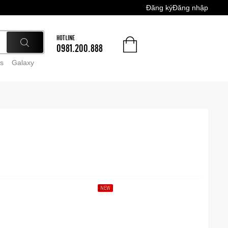
Đăng ký
Đăng nhập
HOTLINE
0981.200.888
s
Galaxy
NEW