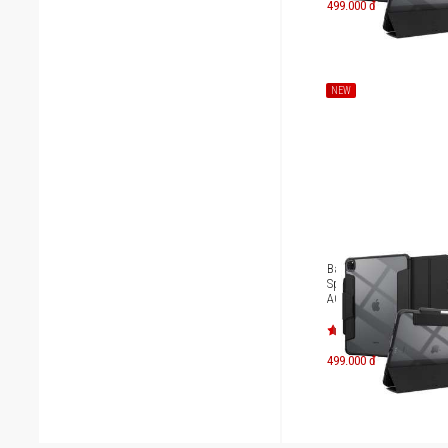
499.000 đ
NEW
Bao da iPad Pro 11 inc
Spigen Case Ultra Hybr
ACS07016
499.000 đ