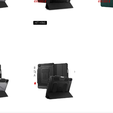
499.000 đ
499.000 đ
HẾT HÀNG
h (2024)
Bao da iPad Pro 13 inch (2024)
id Pro
Spigen Case Rugged Armor Pro
ACS07007