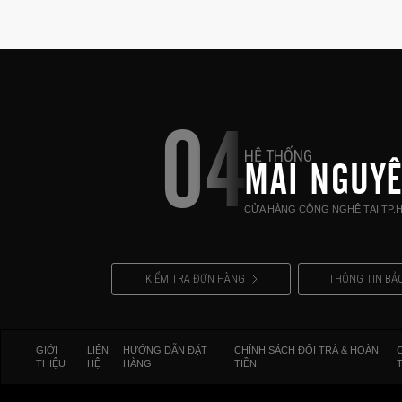
04
HỆ THỐNG
MAI NGUY
CỬA HÀNG CÔNG NGHỆ TẠI TP.
KIỂM TRA ĐƠN HÀNG
THÔNG TIN BẢ
GIỚI
LIÊN
HƯỚNG DẪN ĐẶT
CHÍNH SÁCH ĐỔI TRẢ & HOÀN
THIỆU
HỆ
HÀNG
TIỀN