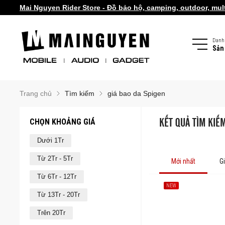
Mai Nguyen Rider Store - Đồ bảo hộ, camping, outdoor, multi
Danh
Sản
Trang chủ
Tìm kiếm
giá bao da Spigen
CHỌN KHOẢNG GIÁ
KẾT QUẢ TÌM KIẾM
Dưới 1Tr
Từ 2Tr - 5Tr
Mới nhất
G
Từ 6Tr - 12Tr
NEW
Từ 13Tr - 20Tr
Trên 20Tr