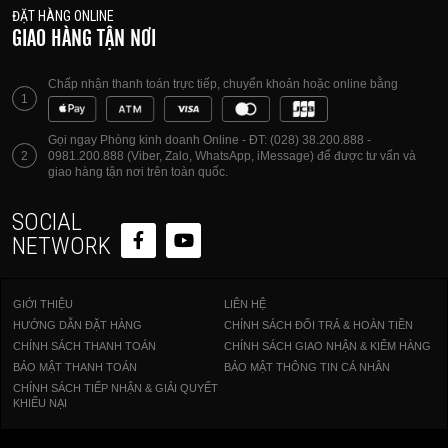
ĐẶT HÀNG ONLINE
GIAO HÀNG TẬN NƠI
Chấp nhận thanh toán trực tiếp, chuyển khoản hoặc online bằng
1
Gọi ngay Phòng kinh doanh Online - ĐT: (028) 38.200.888 -
2
0981.200.888 (Viber, Zalo, WhatsApp, iMessage) để được tư vấn và
giao hàng tận nơi trên toàn quốc.
SOCIAL
NETWORK
GIỚI THIỆU
LIÊN HỆ
HƯỚNG DẪN ĐẶT HÀNG
CHÍNH SÁCH ĐỔI TRẢ & HOÀN TIỀN
CHÍNH SÁCH THANH TOÁN
CHÍNH SÁCH GIAO NHẬN & KIỂM HÀNG
BẢO MẬT THANH TOÁN
BẢO MẬT THÔNG TIN CÁ NHÂN
CHÍNH SÁCH TIẾP NHẬN & GIẢI QUYẾT
KHIẾU NẠI