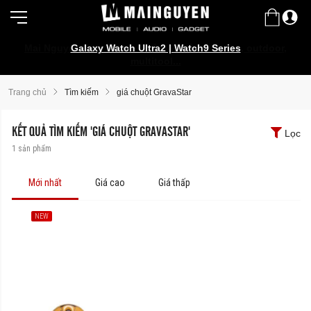
Mai Nguyen Rider Store - Đồ bảo hộ, camping, outdoor,
Galaxy Watch Ultra2 | Watch9 Series
multitool...
Trang chủ
Tìm kiếm
giá chuột GravaStar
KẾT QUẢ TÌM KIẾM 'GIÁ CHUỘT GRAVASTAR'
Lọc
1
sản phẩm
Mới nhất
Giá cao
Giá thấp
NEW