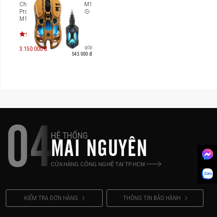
Chuột GravaStar Mercury M1
Pro Battle Worn Edition [GS-
M1 PRO_WSM / GS-M1
PRO_YLW]
Trả góp
3.150.000 đ
543.000 đ
04
HỆ THỐNG
MAI NGUYÊN
CỬA HÀNG CÔNG NGHỆ TẠI TP.HCM
KIỂM TRA ĐƠN HÀNG
THÔNG TIN BẢO HÀNH