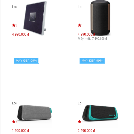
Loa Yamaha ISX-80
Loa Sony SRS-RA3000
4.990.000 đ
4.990.000 đ
Máy mới:
7.490.000
đ
MÁY ĐẸP 99%
MÁY ĐẸP 99%
Loa FuGoo Style
Loa FuGoo Sport
1.990.000 đ
2.490.000 đ