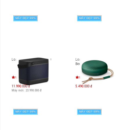
MÁY ĐẸP 99%
MÁY ĐẸP 99%
Loa di động B&O Beolit 20
Loa Bluetooth B&O
Beosound A1 2nd Gen
11.990.000 đ
5.490.000 đ
Máy mới:
23.990.000
đ
MÁY ĐẸP 99%
MÁY ĐẸP 99%