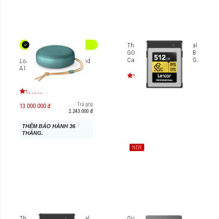
Thẻ nhớ Lexar Professional
GOLD CFexpress 4.0 Type B
Card 512GB [LCXEXP4512G-
Loa di động B&O Beosound
RNENG]
A1 3rd Gen
Trả góp
13.000.000 đ
2.243.000 đ
THÊM BẢO HÀNH 36
THÁNG.
NEW
Thẻ nhớ Lexar Professional
Giá đỡ HyperSpace