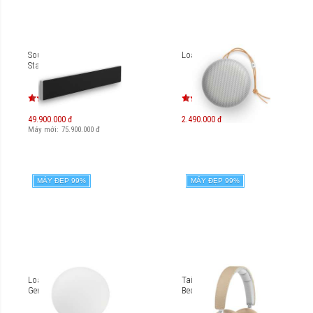
Soundbar B&O Beosound
Loa B&O Beoplay A1
Stage
49.900.000 đ
2.490.000 đ
Máy mới:
75.900.000
đ
MÁY ĐẸP 99%
MÁY ĐẸP 99%
Loa B&O BeoPlay A9 (2nd
Tai nghe không dây B&O
Gen)
Beoplay H9i