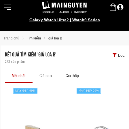
Galaxy Watch Ultra2 | Watch9 Series
Trang chủ
Tìm kiếm
giá loa B
KẾT QUẢ TÌM KIẾM 'GIÁ LOA B'
Lọc
272
sản phẩm
Mới nhất
Giá cao
Giá thấp
MÁY ĐẸP 99%
MÁY ĐẸP 99%