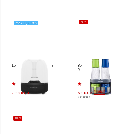
NEW
MÁY ĐẸP 99%
Loa Harman Kardon Aura
Bộ lọ đựng gia vị Morphy
Richards MBW-ST01
-
-
22
22
%
%
2.990.000 đ
690.000 đ
890.000 đ
NEW