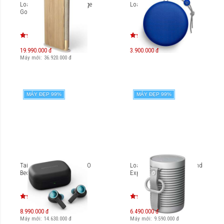
Loa B&O Beosound Emerge
Loa B&O Beoplay A1
Gold Tone
19.990.000 đ
3.900.000 đ
Máy mới:
36.920.000
đ
MÁY ĐẸP 99%
MÁY ĐẸP 99%
Tai nghe True Wireless B&O
Loa di động B&O Beosound
Beoplay EX
Explore
8.990.000 đ
6.490.000 đ
Máy mới:
14.630.000
đ
Máy mới:
9.590.000
đ