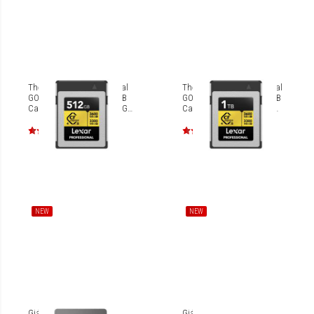
Thẻ nhớ Lexar Professional
Thẻ nhớ Lexar Professional
GOLD CFexpress 4.0 Type B
GOLD CFexpress 4.0 Type B
Card 512GB [LCXEXP4512G-
Card 1TB [LCXEXP4001T-
RNENG]
RNENG]
NEW
NEW
Giá đỡ HyperSpace
Giá đỡ công thái học