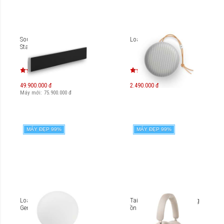
Soundbar B&O Beosound
Loa B&O Beoplay A1
Stage
49.900.000 đ
2.490.000 đ
Máy mới:
75.900.000
đ
MÁY ĐẸP 99%
MÁY ĐẸP 99%
Loa B&O BeoPlay A9 (2nd
Tai nghe không dây chống
Gen)
ồn B&O Beoplay HX