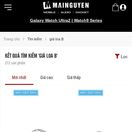
Galaxy Watch Ultra2 | Watch9 Series
Trang chủ
Tìm kiếm
giá loa B
KẾT QUẢ TÌM KIẾM 'GIÁ LOA B'
Lọc
272
sản phẩm
Mới nhất
Giá cao
Giá thấp
MÁY ĐẸP 99%
MÁY ĐẸP 99%