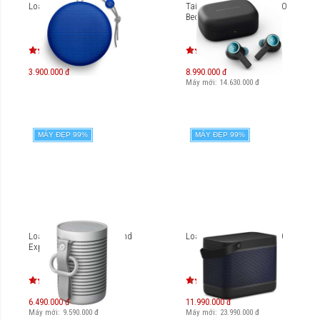
Loa B&O Beoplay A1
Tai nghe True Wireless B&O
Beoplay EX
3.900.000 đ
8.990.000 đ
Máy mới:
14.630.000
đ
MÁY ĐẸP 99%
MÁY ĐẸP 99%
Loa di động B&O Beosound
Loa di động B&O Beolit 20
Explore
6.490.000 đ
11.990.000 đ
Máy mới:
9.590.000
đ
Máy mới:
23.990.000
đ