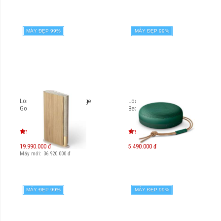
MÁY ĐẸP 99%
MÁY ĐẸP 99%
Loa B&O Beosound Emerge
Loa Bluetooth B&O
Gold Tone
Beosound A1 2nd Gen
19.990.000 đ
5.490.000 đ
Máy mới:
36.920.000
đ
MÁY ĐẸP 99%
MÁY ĐẸP 99%