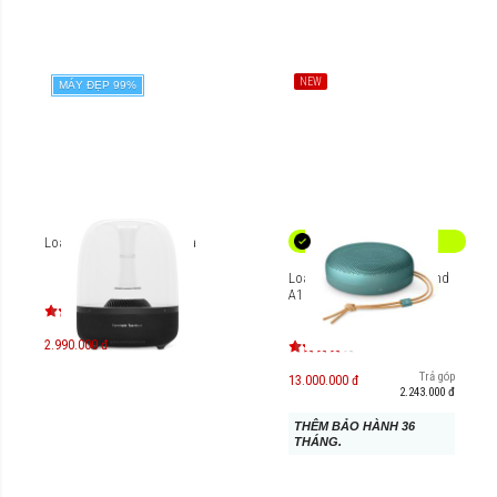
NEW
MÁY ĐẸP 99%
Loa Harman Kardon Aura
Loa di động B&O Beosound
A1 3rd Gen
2.990.000 đ
Trả góp
13.000.000 đ
2.243.000 đ
THÊM BẢO HÀNH 36
THÁNG.