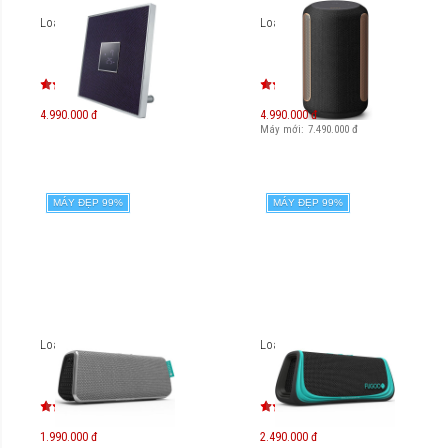
Loa Yamaha ISX-80
Loa Sony SRS-RA3000
4.990.000 đ
4.990.000 đ
Máy mới:
7.490.000
đ
MÁY ĐẸP 99%
MÁY ĐẸP 99%
Loa FuGoo Style
Loa FuGoo Sport
1.990.000 đ
2.490.000 đ