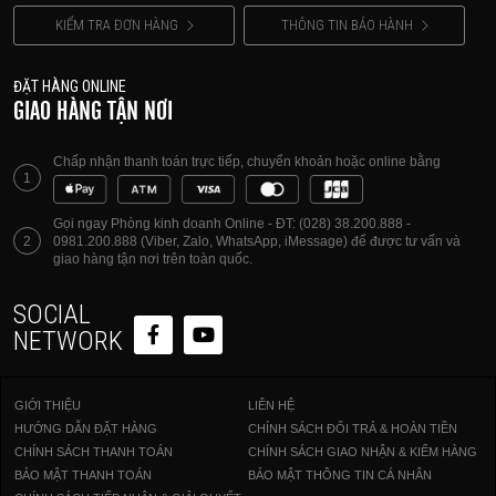
KIỂM TRA ĐƠN HÀNG
THÔNG TIN BẢO HÀNH
ĐẶT HÀNG ONLINE
GIAO HÀNG TẬN NƠI
Chấp nhận thanh toán trực tiếp, chuyển khoản hoặc online bằng
1
Gọi ngay Phòng kinh doanh Online - ĐT: (028) 38.200.888 -
2
0981.200.888 (Viber, Zalo, WhatsApp, iMessage) để được tư vấn và
giao hàng tận nơi trên toàn quốc.
SOCIAL
NETWORK
GIỚI THIỆU
LIÊN HỆ
HƯỚNG DẪN ĐẶT HÀNG
CHÍNH SÁCH ĐỔI TRẢ & HOÀN TIỀN
CHÍNH SÁCH THANH TOÁN
CHÍNH SÁCH GIAO NHẬN & KIỂM HÀNG
BẢO MẬT THANH TOÁN
BẢO MẬT THÔNG TIN CÁ NHÂN