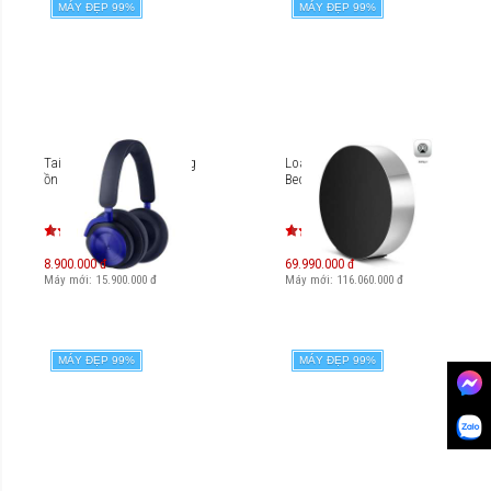
MÁY ĐẸP 99%
MÁY ĐẸP 99%
Tai nghe không dây chống
Loa không dây B&O
ồn B&O Beoplay HX
Beosound Edge
8.900.000 đ
69.990.000 đ
Máy mới:
15.900.000
đ
Máy mới:
116.060.000
đ
MÁY ĐẸP 99%
MÁY ĐẸP 99%