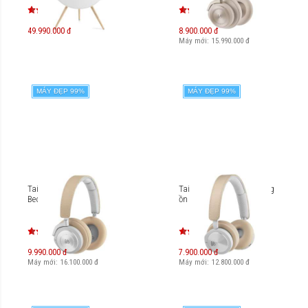
49.990.000 đ
8.900.000 đ
Máy mới:
15.990.000
đ
MÁY ĐẸP 99%
MÁY ĐẸP 99%
Tai nghe không dây B&O
Tai nghe không dây chống
Beoplay H9i
ồn B&O Beoplay H8i
9.990.000 đ
7.900.000 đ
Máy mới:
16.100.000
đ
Máy mới:
12.800.000
đ