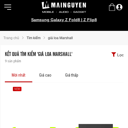
Samsung Galaxy Z Fold8 | Z Flip8
Trang chủ
Tìm kiếm
giá loa Marshall
KẾT QUẢ TÌM KIẾM 'GIÁ LOA MARSHALL'
Lọc
9
sản phẩm
Mới nhất
Giá cao
Giá thấp
NEW