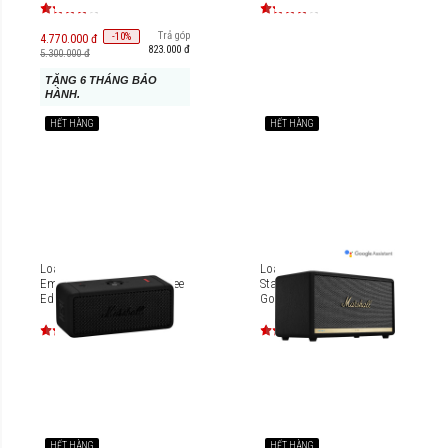
Trả góp
-
10
%
4.770.000 đ
823.000 đ
5.300.000 đ
TẶNG 6 THÁNG BẢO
HÀNH.
HẾT HÀNG
HẾT HÀNG
Loa di động Marshall
Loa không dây Marshall
Emberton Diamond Jubilee
Stanmore II Voice with the
Edition
Google Assistant
HẾT HÀNG
HẾT HÀNG