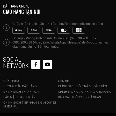
ĐẶT HÀNG ONLINE
GIAO HÀNG TẬN NƠI
Chấp nhận thanh toán trực tiếp, chuyển khoản hoặc online bằng
1
Gọi ngay Phòng kinh doanh Online - ĐT: (028) 38.200.888 -
2
0981.200.888 (Viber, Zalo, WhatsApp, iMessage) để được tư vấn và
giao hàng tận nơi trên toàn quốc.
SOCIAL
NETWORK
GIỚI THIỆU
LIÊN HỆ
HƯỚNG DẪN ĐẶT HÀNG
CHÍNH SÁCH ĐỔI TRẢ & HOÀN TIỀN
CHÍNH SÁCH THANH TOÁN
CHÍNH SÁCH GIAO NHẬN & KIỂM HÀNG
BẢO MẬT THANH TOÁN
BẢO MẬT THÔNG TIN CÁ NHÂN
CHÍNH SÁCH TIẾP NHẬN & GIẢI QUYẾT
KHIẾU NẠI