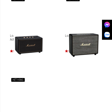
Loa Bluetooth Marshall
Loa Marshall Woburn
Acton Multi Room
HẾT HÀNG