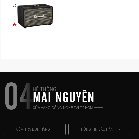
Loa Marshall Acton
04
HỆ THỐNG
MAI NGUYÊN
CỬA HÀNG CÔNG NGHỆ TẠI TP.HCM
KIỂM TRA ĐƠN HÀNG
THÔNG TIN BẢO HÀNH