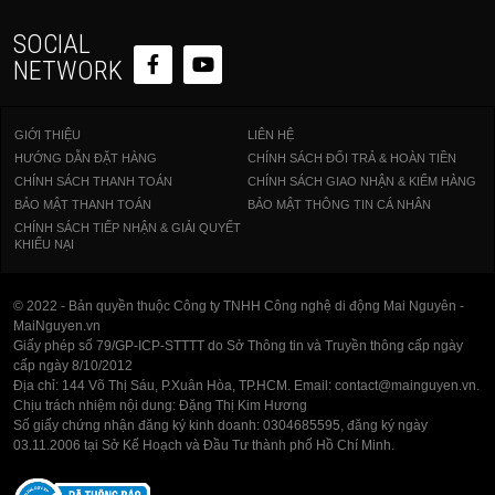
SOCIAL
NETWORK
GIỚI THIỆU
LIÊN HỆ
HƯỚNG DẪN ĐẶT HÀNG
CHÍNH SÁCH ĐỔI TRẢ & HOÀN TIỀN
CHÍNH SÁCH THANH TOÁN
CHÍNH SÁCH GIAO NHẬN & KIỂM HÀNG
BẢO MẬT THANH TOÁN
BẢO MẬT THÔNG TIN CÁ NHÂN
CHÍNH SÁCH TIẾP NHẬN & GIẢI QUYẾT
KHIẾU NẠI
© 2022 - Bản quyền thuộc Công ty TNHH Công nghệ di động Mai Nguyên -
MaiNguyen.vn
Giấy phép số 79/GP-ICP-STTTT do Sở Thông tin và Truyền thông cấp ngày
cấp ngày 8/10/2012
Địa chỉ: 144 Võ Thị Sáu, P.Xuân Hòa, TP.HCM. Email: contact@mainguyen.vn.
Chịu trách nhiệm nội dung: Đặng Thị Kim Hương
Số giấy chứng nhận đăng ký kinh doanh: 0304685595, đăng ký ngày
03.11.2006 tại Sở Kế Hoạch và Đầu Tư thành phố Hồ Chí Minh.