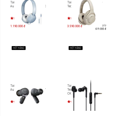
Tai nghe on-ear Type-C
Tai nghe Bluetooth Audio-
Audio-Technica ATH-S120C
Technica ATH-S300BT
Trả góp
1.190.000 đ
3.590.000 đ
619.000 đ
HẾT HÀNG
HẾT HÀNG
Tai nghe True Wireless
Tai nghe in-ear Audio
Audio-Technica ATH-TWX7
Technica Solid Bass ATH-
CKS550XiS