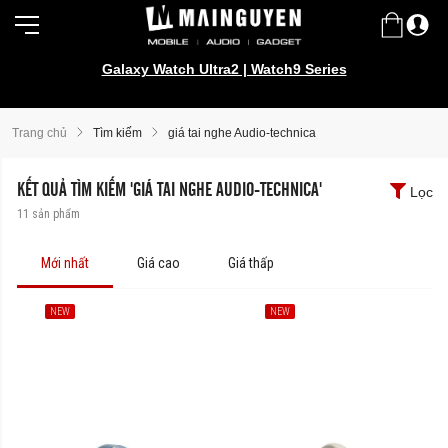
Galaxy Watch Ultra2 | Watch9 Series
Trang chủ
Tìm kiếm
giá tai nghe Audio-technica
KẾT QUẢ TÌM KIẾM 'GIÁ TAI NGHE AUDIO-TECHNICA'
Lọc
11
sản phẩm
Mới nhất
Giá cao
Giá thấp
NEW
NEW