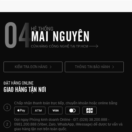
04
HỆ THỐNG
MAI NGUYÊN
CỬA HÀNG CÔNG NGHỆ TẠI TP.HCM
KIỂM TRA ĐƠN HÀNG
THÔNG TIN BẢO HÀNH
ĐẶT HÀNG ONLINE
GIAO HÀNG TẬN NƠI
Chấp nhận thanh toán trực tiếp, chuyển khoản hoặc online bằng
1
Gọi ngay Phòng kinh doanh Online - ĐT: (028) 38.200.888 -
2
0981.200.888 (Viber, Zalo, WhatsApp, iMessage) để được tư vấn và
giao hàng tận nơi trên toàn quốc.