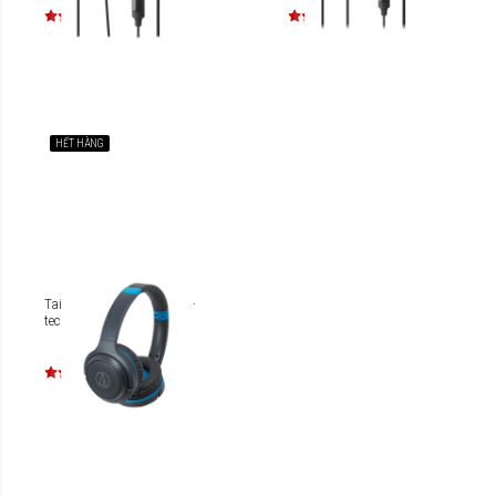
HẾT HÀNG
Tai nghe Bluetooth Audio-
technica ATH-S200BT