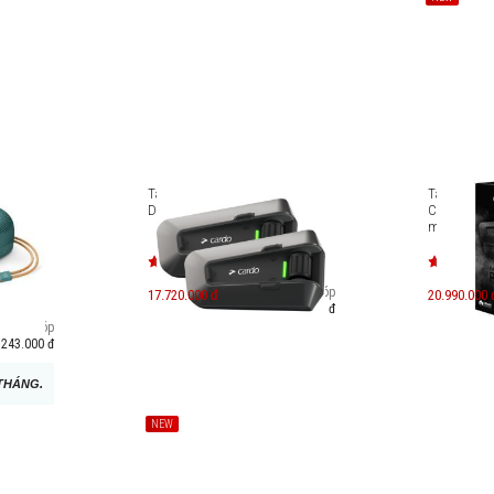
Tai nghe Cardo Packtalk EDGE
Tai nghe g
Duo (Có thể mua rời từng cái)
Cardo Pack
mua rời từn
ound A1
Trả góp
17.720.000 đ
20.990.000 
3.057.000 đ
Trả góp
.243.000 đ
THÁNG.
NEW