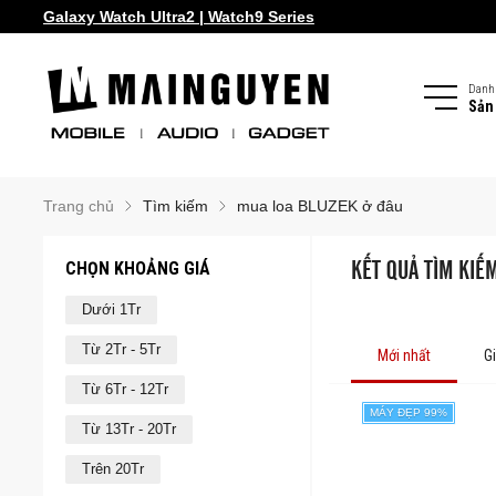
Galaxy Watch Ultra2 | Watch9 Series
Samsung Galaxy Z Fold8 | Z Flip8
Danh
Sản
Trang chủ
Tìm kiếm
mua loa BLUZEK ở đâu
CHỌN KHOẢNG GIÁ
KẾT QUẢ TÌM KIẾ
Dưới 1Tr
Từ 2Tr - 5Tr
Mới nhất
G
Từ 6Tr - 12Tr
MÁY ĐẸP 99%
Từ 13Tr - 20Tr
Trên 20Tr