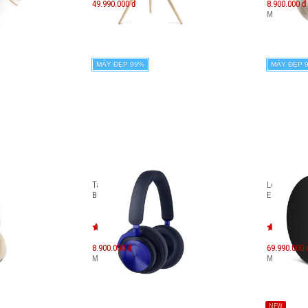
49.990.000 đ
8.900.000 đ
Máy mới:
15
MÁY ĐẸP 99%
MÁY ĐẸP 
ống ồn
Tai nghe không dây chống ồn
Loa không
B&O Beoplay HX
Edge
8.900.000 đ
69.990.000 
Máy mới:
15.900.000
đ
Máy mới:
11
NEW