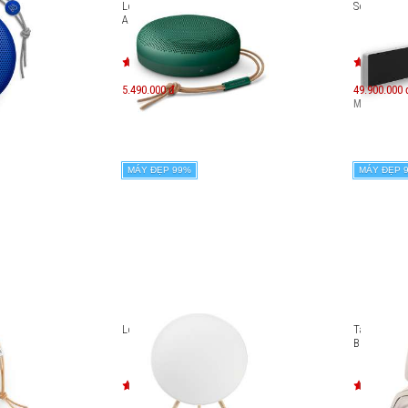
Loa Bluetooth B&O Beosound
Soundbar 
A1 2nd Gen
5.490.000 đ
49.900.000 
Máy mới:
75
MÁY ĐẸP 99%
MÁY ĐẸP 
Loa B&O BeoPlay A9 (2nd Gen)
Tai nghe k
B&O Beopl