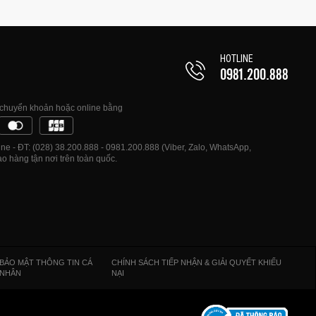
HOTLINE
0981.200.888
, chuyển khoản hoặc online bằng
e - ĐT: (028) 38.200.888 - 0981.200.888 (Viber, Zalo, WhatsApp,
o hàng tận nơi trên toàn quốc.
BẢO MẬT THÔNG TIN CÁ
CHÍNH SÁCH TIẾP NHẬN & GIẢI QUYẾT KHIẾU
NHÂN
NẠI