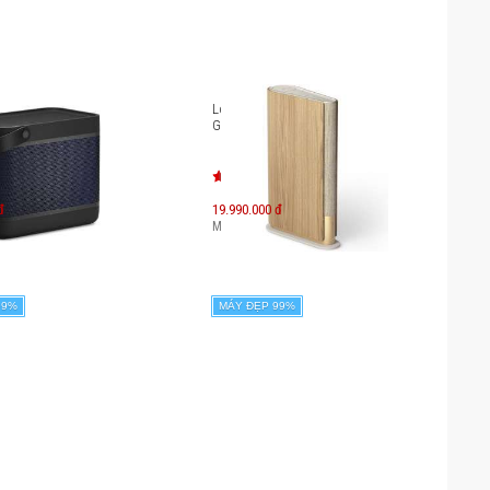
 B&O Beolit 20
Loa B&O Beosound Emerge
Gold Tone
đ
19.990.000 đ
.990.000
đ
Máy mới:
36.920.000
đ
99%
MÁY ĐẸP 99%