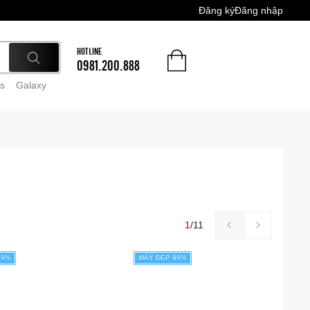
Đăng ký
Đăng nhập
HOTLINE
0981.200.888
s
Galaxy
1
/
11
99%
MÁY ĐẸP 99%