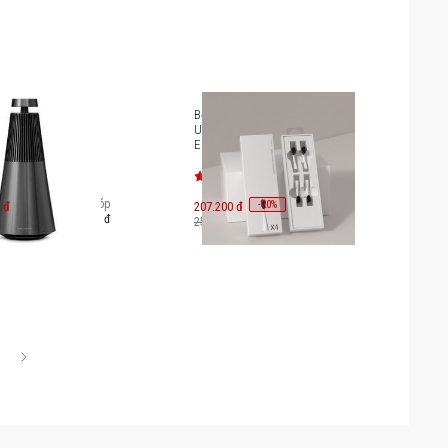
eosound 2 Gen3
Bộ đầu bàn chải Mipow I3-Plus
Ultrasonic Toothbrush Travel
Edition [CI-900-YST]
Trả góp
-
20
 đ
207.200 đ
%
21.563.000 đ
259.000 đ