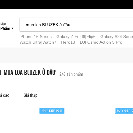
 Mục
 Phẩm
iPhone 16 Series
Galaxy Z Fold6|Flip6
Galaxy S24 Serie
Watch Ultra|Watch7
Hero13
DJI Osmo Action 5 Pro
M 'MUA LOA BLUZEK Ở ĐÂU'
248
sản phẩm
iá cao
Giá thấp
MÁY ĐẸP 99%
MÁY ĐẸP 