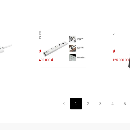
Ổ cắm điện 3 lỗ Philips
Loa B&O B
CHP4335WA/74 2m
490.000 đ
125.000.000
1
2
3
4
5