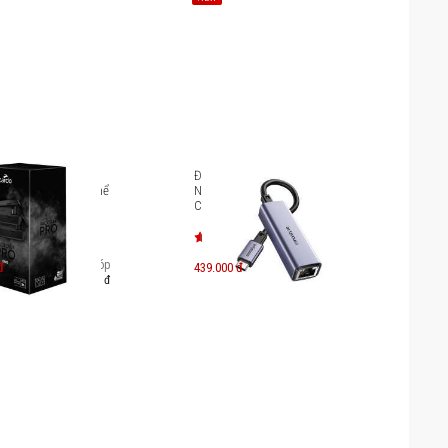
ắn nón bảo hiểm
Đầu chuyển OTG Innostyle
talk Pro Duo (Có thể
NexaLink USB-C to LAN RJ45
g cái)
CR451K
Trả góp
đ
439.000 đ
3.621.000 đ