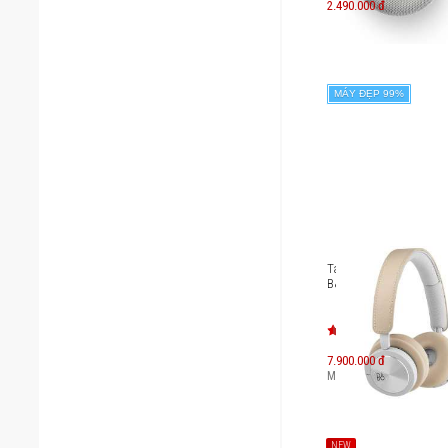
2.490.000 đ
MÁY ĐẸP 99%
Tai nghe không dây ch
B&O Beoplay H8i
7.900.000 đ
Máy mới:
12.800.000
đ
NEW