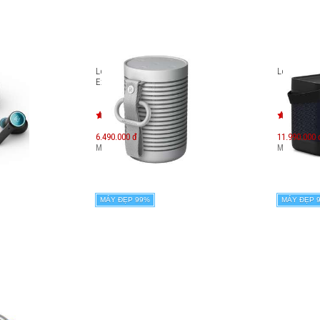
 B&O
Loa di động B&O Beosound
Loa di động
Explore
6.490.000 đ
11.990.000 
Máy mới:
9.590.000
đ
Máy mới:
23
MÁY ĐẸP 99%
MÁY ĐẸP 