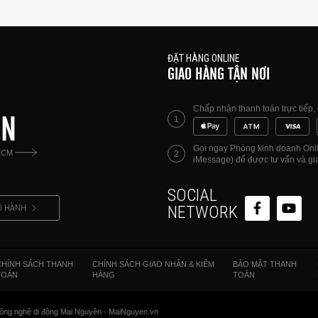
ĐẶT HÀNG ONLINE
GIAO HÀNG TẬN NƠI
Chấp nhận thanh toán trực tiếp
ÊN
1
Gọi ngay Phòng kinh doanh Onlin
HCM
2
iMessage) để được tư vấn và gia
SOCIAL
O HÀNH
NETWORK
CHÍNH SÁCH THANH
CHÍNH SÁCH GIAO NHẬN & KIỂM
BẢO MẬT THANH
TOÁN
HÀNG
TOÁN
ông nghệ di động Mai Nguyên - MaiNguyen.vn