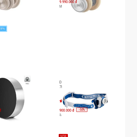
9.990.000 đ
.990.000
đ
Máy mới:
16.100.000
đ
99%
 dây B&O Beosound
Đèn pin đội đầu LedLenser SEO
7R
-
50
đ
900.000 đ
%
6.060.000
đ
1.800.000 đ
NEW