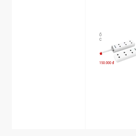
Ổ cắm điện 3 lỗ Philips
CHP1130WA/74 2m
150.000 đ