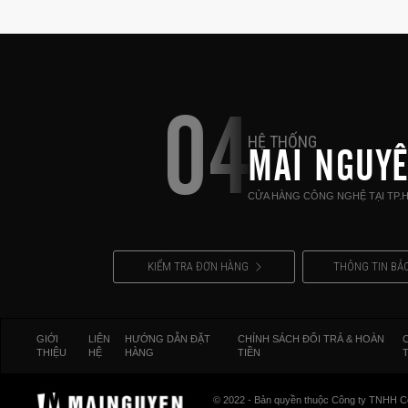
04
HỆ THỐNG
MAI NGUY
CỬA HÀNG CÔNG NGHỆ TẠI TP.
KIỂM TRA ĐƠN HÀNG
THÔNG TIN BẢ
GIỚI
LIÊN
HƯỚNG DẪN ĐẶT
CHÍNH SÁCH ĐỔI TRẢ & HOÀN
THIỆU
HỆ
HÀNG
TIỀN
© 2022 - Bản quyền thuộc Công ty TNHH C