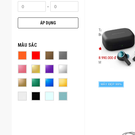
-
ÁP DỤNG
Tai nghe True Wireless
Beoplay EX
MÀU SẮC
8.990.000 đ
Máy mới:
14.630.000
đ
MÁY ĐẸP 99%