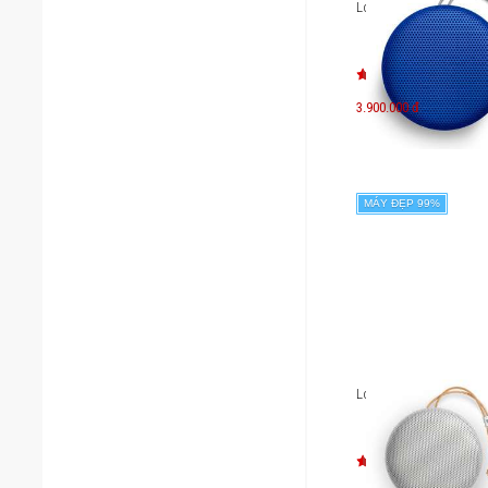
Loa B&O Beoplay A1
3.900.000 đ
MÁY ĐẸP 99%
Loa B&O Beoplay A1