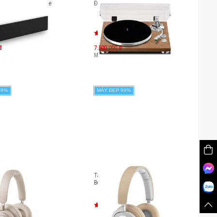
B&O Beosound Stage
Đầu đĩa than TEAC TN-400BT
đ
7.500.000 đ
.900.000
đ
Máy mới:
11.500.000
đ
99%
MÁY ĐẸP 99%
hông dây chống ồn
Tai nghe không dây B&O
ay HX
Beoplay H9i