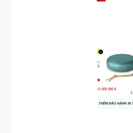
Loa di động B&O Beos
3rd Gen
13.000.000 đ
2
THÊM BẢO HÀNH 36 