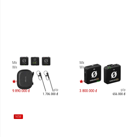
Micro không dây RODE
Micro không dây Rode
Wireless PRO
Wireless ME
Trả góp
Trả góp
9.890.000 đ
3.800.000 đ
1.706.000 đ
656.000 đ
NEW