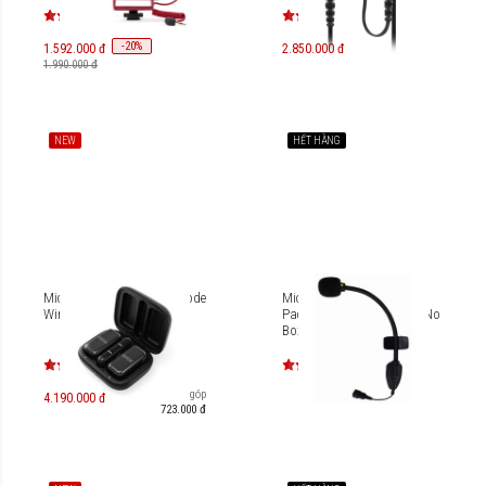
-
20
%
1.592.000 đ
2.850.000 đ
1.990.000 đ
NEW
HẾT HÀNG
Microphone không dây Rode
Microphone cứng Cardo
Wireless Micro Type-C
Packtalk HYBRID BOOM (No
Box)
Trả góp
4.190.000 đ
723.000 đ