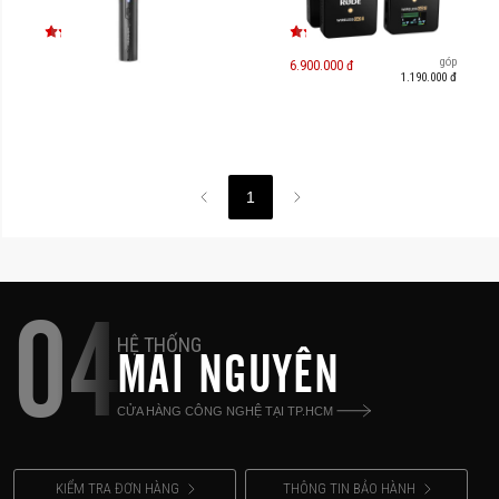
Trả góp
6.900.000 đ
1.190.000 đ
1
04
HỆ THỐNG
MAI NGUYÊN
CỬA HÀNG CÔNG NGHỆ TẠI TP.HCM
KIỂM TRA ĐƠN HÀNG
THÔNG TIN BẢO HÀNH