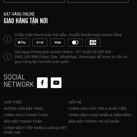
ĐẶT HÀNG ONLINE
GIAO HÀNG TẬN NƠI
Chấp nhận thanh toán trực tiếp, chuyển khoản hoặc online bằng
1
Gọi ngay Phòng kinh doanh Online - ĐT: (028) 38.200.888 -
2
0981.200.888 (Viber, Zalo, WhatsApp, iMessage) để được tư vấn và
giao hàng tận nơi trên toàn quốc.
SOCIAL
NETWORK
GIỚI THIỆU
LIÊN HỆ
HƯỚNG DẪN ĐẶT HÀNG
CHÍNH SÁCH ĐỔI TRẢ & HOÀN TIỀN
CHÍNH SÁCH THANH TOÁN
CHÍNH SÁCH GIAO NHẬN & KIỂM HÀNG
BẢO MẬT THANH TOÁN
BẢO MẬT THÔNG TIN CÁ NHÂN
CHÍNH SÁCH TIẾP NHẬN & GIẢI QUYẾT
KHIẾU NẠI