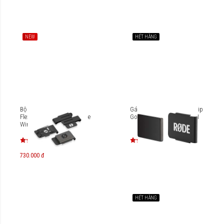
NEW
HẾT HÀNG
Bộ gá kẹp 3 chức năng
Gá kẹp nam châm MagClip
FlexClip Go dùng cho Rode
Go cho Rode Wireless Go II
Wireless Go II
730.000 đ
HẾT HÀNG