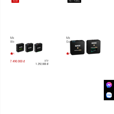
NEW
HẾT HÀNG
Micro không dây RODE
Microphone Rode Wireless
Wireless GO (Gen 3)
Go II Single
Trả góp
7.490.000 đ
1.292.000 đ