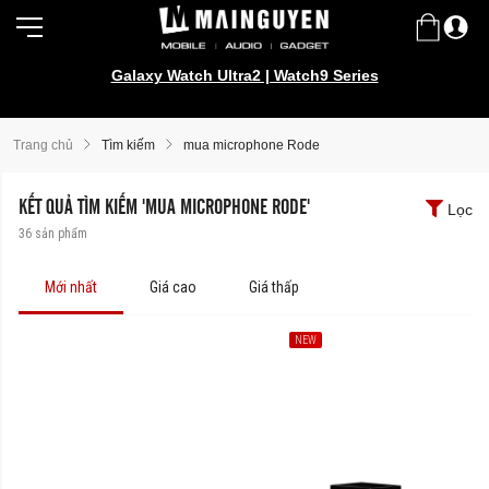
Galaxy Watch Ultra2 | Watch9 Series
Trang chủ
Tìm kiếm
mua microphone Rode
KẾT QUẢ TÌM KIẾM 'MUA MICROPHONE RODE'
Lọc
36
sản phẩm
Mới nhất
Giá cao
Giá thấp
NEW