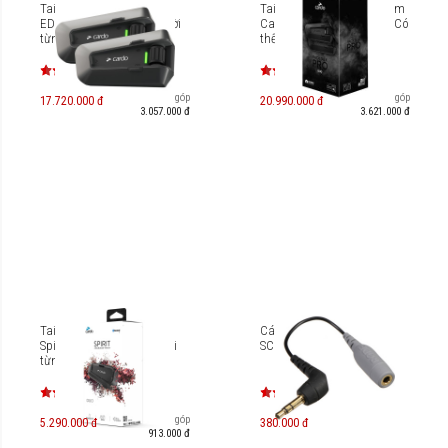
Tai nghe Cardo Packtalk
Tai nghe gắn nón bảo hiểm
EDGE Duo (Có thể mua rời
Cardo Packtalk Pro Duo (Có
từng cái)
thể mua rời từng cái)
Trả góp
Trả góp
17.720.000 đ
20.990.000 đ
3.057.000 đ
3.621.000 đ
Tai nghe Cardo Packtalk
Cáp chuyển 3.5mm Rode
Spirit DUO (có thể mua rời
SC3
từng cái)
Trả góp
5.290.000 đ
380.000 đ
913.000 đ