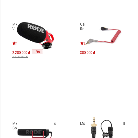
Microphone thu âm Rode
Cáp chuyển đổi tín hiệu
VideoMicro II
Rode SC7
-
20
%
2.280.000 đ
380.000 đ
2.850.000 đ
Microphone Rode VideoMic
Micro cài áo Rode Lavalier II
Go