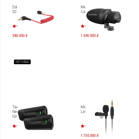
Dây cáp nối 3.5mm Rode
Microphone Saramonic
SC2
CamMic
380.000 đ
1.690.000 đ
HẾT HÀNG
Tai nghe Cardo Packtalk
Microphone cài áo Rode
Neo Duo (Có thể mua rời
Lavalier Go
từng cái)
1.750.000 đ