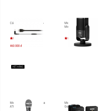
Cáp âm thanh Rode SC16
Microphone Rode NT-USB
Mini USB
460.000 đ
HẾT HÀNG
Microphone Audio-technica
Microphone Rode Wireless
ATR2100x-USB
Go II