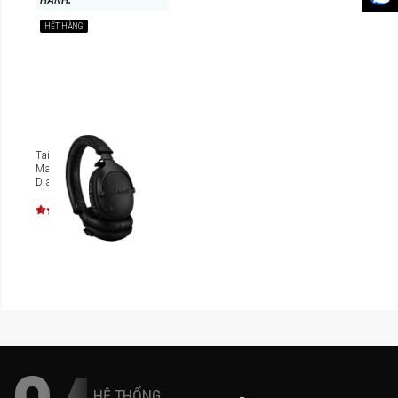
HÀNH.
HẾT HÀNG
Tai nghe không dây
Marshall Monitor II A.N.C.
Diamond Jubilee Edition
HỆ THỐNG