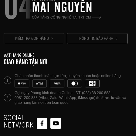
04
MAI NGUYÊN
CỬA HÀNG CÔNG NGHỆ TẠI TP.HCM
KIỂM TRA ĐƠN HÀNG
THÔNG TIN BẢO HÀNH
ĐẶT HÀNG ONLINE
GIAO HÀNG TẬN NƠI
Chấp nhận thanh toán trực tiếp, chuyển khoản hoặc online bằng
1
Gọi ngay Phòng kinh doanh Online - ĐT: (028) 38.200.888 -
2
0981.200.888 (Viber, Zalo, WhatsApp, iMessage) để được tư vấn và
giao hàng tận nơi trên toàn quốc.
SOCIAL
NETWORK