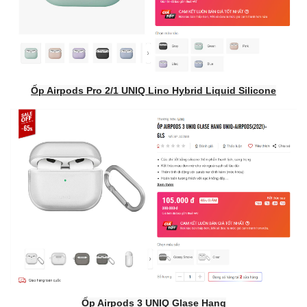
Ốp Airpods Pro 2/1 UNIQ Lino Hybrid Liquid Silicone
Ốp Airpods 3 UNIQ Glase Hang