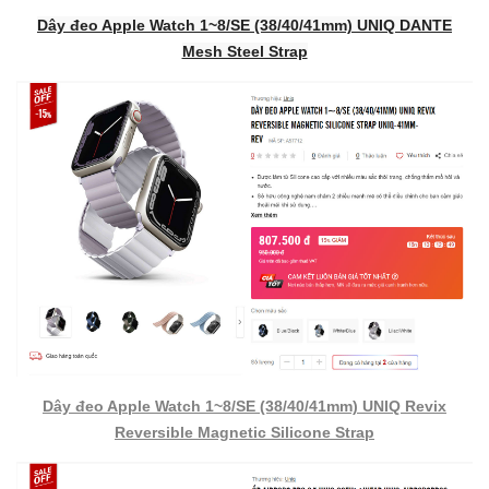
Dây đeo Apple Watch 1~8/SE (38/40/41mm) UNIQ DANTE
Mesh Steel Strap
Dây đeo Apple Watch 1~8/SE (38/40/41mm) UNIQ Revix
Reversible Magnetic Silicone Strap