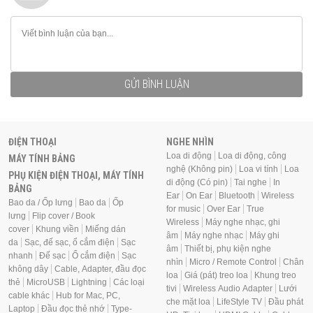
GỬI BÌNH LUẬN
ĐIỆN THOẠI
NGHE NHÌN
Loa di động
Loa di động, công
MÁY TÍNH BẢNG
nghệ (Không pin)
Loa vi tính
Loa
PHỤ KIỆN ĐIỆN THOẠI, MÁY TÍNH
di động (Có pin)
Tai nghe
In
BẢNG
Ear
On Ear
Bluetooth
Wireless
Bao da / Ốp lưng
Bao da
Ốp
for music
Over Ear
True
lưng
Flip cover / Book
Wireless
Máy nghe nhạc, ghi
cover
Khung viền
Miếng dán
âm
Máy nghe nhạc
Máy ghi
da
Sạc, đế sạc, ổ cắm điện
Sạc
âm
Thiết bị, phụ kiện nghe
nhanh
Đế sạc
Ổ cắm điện
Sạc
nhìn
Micro / Remote Control
Chân
không dây
Cable, Adapter, đầu đọc
loa
Giá (pát) treo loa
Khung treo
thẻ
MicroUSB
Lightning
Các loại
tivi
Wireless Audio Adapter
Lưới
cable khác
Hub for Mac, PC,
che mặt loa
LifeStyle TV
Đầu phát
Laptop
Đầu đọc thẻ nhớ
Type-