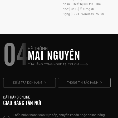
phím
Thiết bị lưu trữ
Thẻ
nhớ
USB
Ổ cứng di
động
SSD
Wireless Router
04
HỆ THỐNG
MAI NGUYÊN
CỬA HÀNG CÔNG NGHỆ TẠI TP.HCM
KIỂM TRA ĐƠN HÀNG
THÔNG TIN BẢO HÀNH
ĐẶT HÀNG ONLINE
GIAO HÀNG TẬN NƠI
Chấp nhận thanh toán trực tiếp, chuyển khoản hoặc online bằng