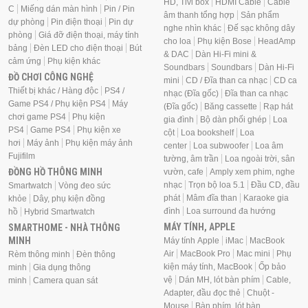
HD, Tivi box
HDMI Cable
Cable
C
Miếng dán màn hình
Pin / Pin
âm thanh tổng hợp
Sản phẩm
dự phòng
Pin điện thoại
Pin dự
nghe nhìn khác
Đế sạc không dây
phòng
Giá đỡ điện thoại, máy tính
cho loa
Phụ kiện Bose
HeadAmp
bảng
Đèn LED cho điện thoại
Bút
& DAC
Dàn Hi-Fi mini &
cảm ứng
Phụ kiện khác
Soundbars
Soundbars
Dàn Hi-Fi
ĐỒ CHƠI CÔNG NGHỆ
mini
CD / Đĩa than ca nhạc
CD ca
Thiết bị khác / Hàng độc
PS4 /
nhạc (Đĩa gốc)
Đĩa than ca nhạc
Game PS4 / Phụ kiện PS4
Máy
(Đĩa gốc)
Băng cassette
Rạp hát
chơi game PS4
Phụ kiện
gia đình
Bộ dàn phối ghép
Loa
PS4
Game PS4
Phụ kiện xe
cột
Loa bookshelf
Loa
hơi
Máy ảnh
Phụ kiện máy ảnh
center
Loa subwoofer
Loa âm
Fujifilm
tường, âm trần
Loa ngoài trời, sân
ĐỒNG HỒ THÔNG MINH
vườn, cafe
Amply xem phim, nghe
nhạc
Trọn bộ loa 5.1
Đầu CD, đầu
Smartwatch
Vòng đeo sức
phát
Mâm đĩa than
Karaoke gia
khỏe
Dây, phụ kiện đồng
đình
Loa surround đa hướng
hồ
Hybrid Smartwatch
MÁY TÍNH, APPLE
SMARTHOME - NHÀ THÔNG
MINH
Máy tính Apple
iMac
MacBook
Air
MacBook Pro
Mac mini
Phụ
Rèm thông minh
Đèn thông
kiện máy tính, MacBook
Ốp bảo
minh
Gia dụng thông
vệ
Dán MH, lót bàn phím
Cable,
minh
Camera quan sát
Adapter, đầu đọc thẻ
Chuột -
Mouse
Bàn phím, lót bàn