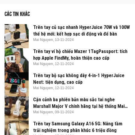
CÁC TIN KHÁC
Trên tay củ sạc nhanh HyperJuice 70W và 100W
thế hệ mới: kết hợp sạc di động và để bàn
Mai Nguyen,
13-11-2024
Trên tay ví hộ chiếu Mazer 1TagPassport: tích
hợp Apple FindMy, hoàn thiện cao cấp
Mai Nguyen,
12-11-2024
Trên tay bộ sạc không dây 4-in-1 HyperJuice
Next: tiện dụng, cao cấp
Mai Nguyen,
12-11-2024
Cận cảnh ba phiên bản màu sắc tai nghe
Marshall Major V chính hãng tại hệ thống Mai
Nguyên
Mai Nguyen,
09-11-2024
Trên tay Samsung Galaxy A16 5G: Nâng tầm
trải nghiệm trong phân khúc 6 triệu đồng