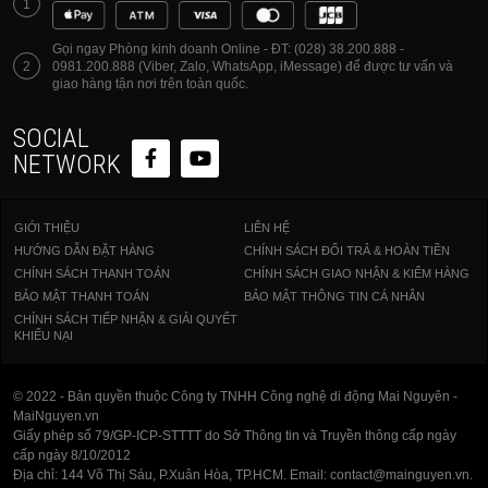
1
Gọi ngay Phòng kinh doanh Online - ĐT: (028) 38.200.888 -
2
0981.200.888 (Viber, Zalo, WhatsApp, iMessage) để được tư vấn và
giao hàng tận nơi trên toàn quốc.
SOCIAL
NETWORK
GIỚI THIỆU
LIÊN HỆ
HƯỚNG DẪN ĐẶT HÀNG
CHÍNH SÁCH ĐỔI TRẢ & HOÀN TIỀN
CHÍNH SÁCH THANH TOÁN
CHÍNH SÁCH GIAO NHẬN & KIỂM HÀNG
BẢO MẬT THANH TOÁN
BẢO MẬT THÔNG TIN CÁ NHÂN
CHÍNH SÁCH TIẾP NHẬN & GIẢI QUYẾT
KHIẾU NẠI
© 2022 - Bản quyền thuộc Công ty TNHH Công nghệ di động Mai Nguyên -
MaiNguyen.vn
Giấy phép số 79/GP-ICP-STTTT do Sở Thông tin và Truyền thông cấp ngày
cấp ngày 8/10/2012
Địa chỉ: 144 Võ Thị Sáu, P.Xuân Hòa, TP.HCM. Email: contact@mainguyen.vn.