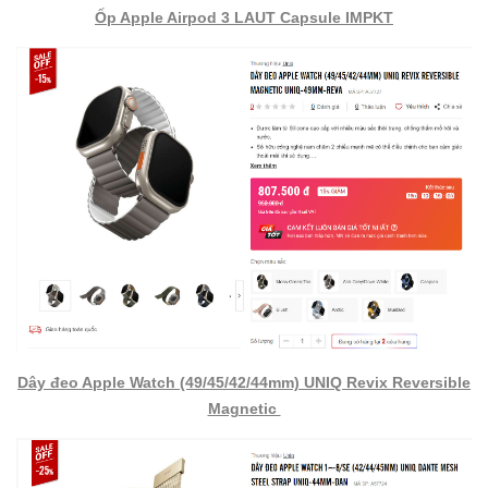
Ốp Apple Airpod 3 LAUT Capsule IMPKT
Dây đeo Apple Watch (49/45/42/44mm) UNIQ Revix Reversible
Magnetic