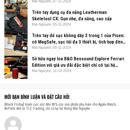
Mai Nguyen,
07-11-2024
Trên tay dụng cụ đa năng Leatherman
Skeletool CX: Gọn nhẹ, đa năng, cao cấp
Mai Nguyen,
05-11-2024
Trên tay đế sạc không dây 3 trong 1 của Pisen:
có MagSafe, sạc tối đa 3 thiết bị, tích hợp đèn
ngủ
Mai Nguyen,
05-11-2024
Sở hữu ngay loa B&O Beosound Explore Ferrari
Edition với giá ưu đãi đặc biệt chỉ có tại hệ
thống Mai Nguyên, số lượng có hạn
Mai Nguyen,
31-10-2024
MỜI BẠN BÌNH LUẬN VÀ ĐẶT CÂU HỎI
[Black Friday] Giảm cực sốc đến 85% các sản phẩm phụ kiện cho Apple Watch,
AirPods đến từ TLC Trading, chỉ có tại hệ thống Mai Nguyên