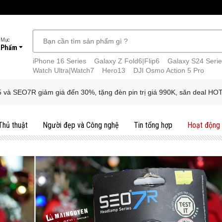
 Mục
 Phẩm
iPhone 16 Series
Galaxy Z Fold6|Flip6
Galaxy S24 Serie
Watch Ultra|Watch7
Hero13
DJI Osmo Action 5 Pro
 và SEO7R giảm giá đến 30%, tặng đèn pin trị giá 990K, săn deal HOT
Thủ thuật
Người đẹp và Công nghệ
Tin tổng hợp
Hoạt động