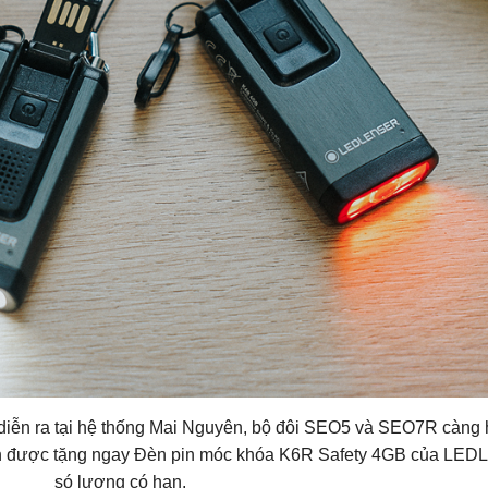
 diễn ra tại hệ thống Mai Nguyên, bộ đôi SEO5 và SEO7R càng
 còn được tặng ngay Đèn pin móc khóa K6R Safety 4GB của LE
só lượng có hạn.