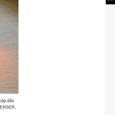
 hấp dẫn
DLENSER,