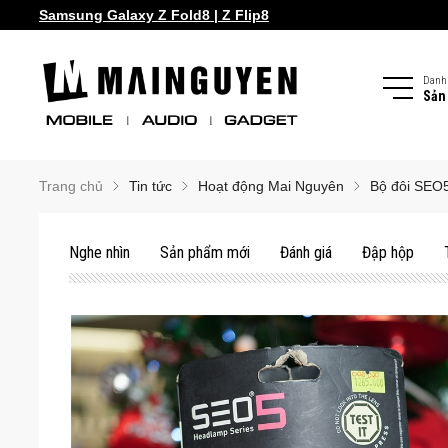
Samsung Galaxy S26 series!
Samsung Galaxy Z Fold8 | Z Flip8
Danh
Sản
Trang chủ
Tin tức
Hoạt động Mai Nguyên
Bộ đôi SEO5
Nghe nhìn
Sản phẩm mới
Đánh giá
Đập hộp