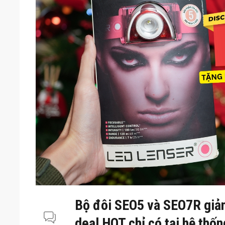
Bộ đôi SEO5 và SEO7R giảm 
deal HOT chỉ có tại hệ thố