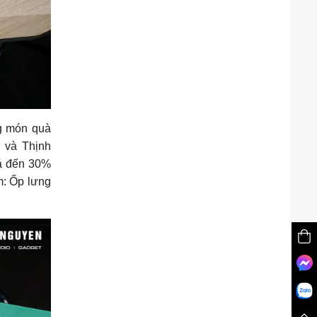
ng món quà
h và Thịnh
iá đến 30%
m: Ốp lưng