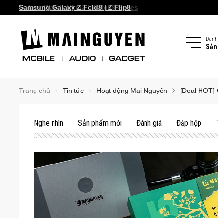
Samsung Galaxy S26 series!
Samsung Galaxy Z Fold8 | Z Flip8
Danh
Sản
Trang chủ
Tin tức
Hoạt động Mai Nguyên
[Deal HOT] 
Nghe nhìn
Sản phẩm mới
Đánh giá
Đập hộp