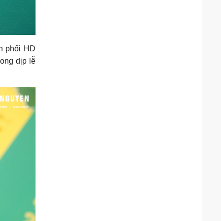
n phối HD
ong dịp lễ