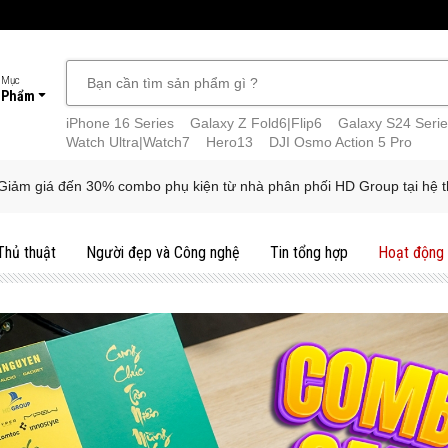
 Mục
 Phẩm
iPhone 16 Series
Galaxy Z Fold6|Flip6
Galaxy S24 Serie
Watch Ultra|Watch7
Hero13
DJI Osmo Action 5 Pro
Giảm giá đến 30% combo phụ kiện từ nhà phân phối HD Group tại hệ 
Thủ thuật
Người đẹp và Công nghệ
Tin tổng hợp
Hoạt động