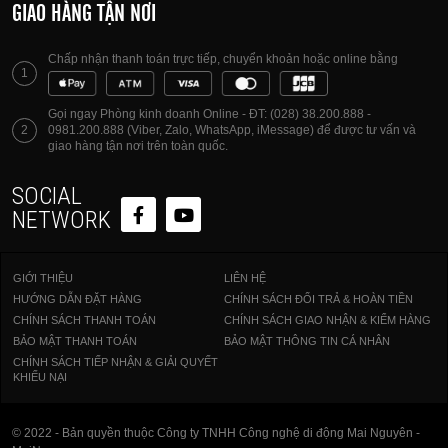
GIAO HÀNG TẬN NƠI
Chấp nhận thanh toán trực tiếp, chuyển khoản hoặc online bằng
1
Gọi ngay Phòng kinh doanh Online - ĐT: (028) 38.200.888 -
2
0981.200.888 (Viber, Zalo, WhatsApp, iMessage) để được tư vấn và
giao hàng tận nơi trên toàn quốc.
SOCIAL
NETWORK
GIỚI THIỆU
LIÊN HỆ
HƯỚNG DẪN ĐẶT HÀNG
CHÍNH SÁCH ĐỔI TRẢ & HOÀN TIỀN
CHÍNH SÁCH THANH TOÁN
CHÍNH SÁCH GIAO NHẬN & KIỂM HÀNG
BẢO MẬT THANH TOÁN
BẢO MẬT THÔNG TIN CÁ NHÂN
CHÍNH SÁCH TIẾP NHẬN & GIẢI QUYẾT
KHIẾU NẠI
© 2022 - Bản quyền thuộc Công ty TNHH Công nghệ di động Mai Nguyên -