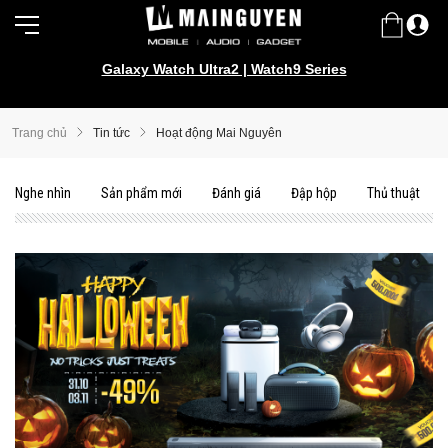
Galaxy Watch Ultra2 | Watch9 Series
Trang chủ
Tin tức
Hoạt động Mai Nguyên
Nghe nhìn
Sản phẩm mới
Đánh giá
Đập hộp
Thủ thuật