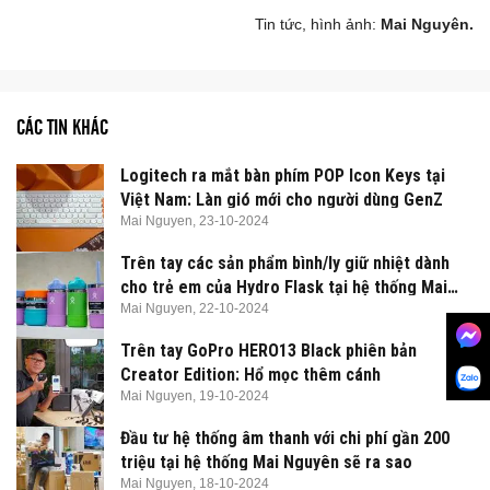
Tin tức, hình ảnh:
Mai Nguyên.
CÁC TIN KHÁC
Logitech ra mắt bàn phím POP Icon Keys tại
Việt Nam: Làn gió mới cho người dùng GenZ
Mai Nguyen,
23-10-2024
Trên tay các sản phẩm bình/ly giữ nhiệt dành
cho trẻ em của Hydro Flask tại hệ thống Mai
Nguyên
Mai Nguyen,
22-10-2024
Trên tay GoPro HERO13 Black phiên bản
Creator Edition: Hổ mọc thêm cánh
Mai Nguyen,
19-10-2024
Đầu tư hệ thống âm thanh với chi phí gần 200
triệu tại hệ thống Mai Nguyên sẽ ra sao
Mai Nguyen,
18-10-2024