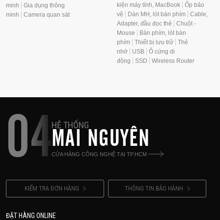
kiện máy tính, MacBook
Ốp bảo
minh
Gia dụng thông
vệ
Dán MH, lót bàn phím
Cable,
minh
Camera quan sát
Adapter, đầu đọc thẻ
Chuột -
Mouse
Bàn phím, lót bàn
phím
Thiết bị lưu trữ
Thẻ
nhớ
USB
Ổ cứng di
động
SSD
Wireless Router
04
HỆ THỐNG
MAI NGUYÊN
CỬA HÀNG CÔNG NGHỆ TẠI TP.HCM
KIỂM TRA ĐƠN HÀNG
THÔNG TIN BẢO HÀNH
ĐẶT HÀNG ONLINE