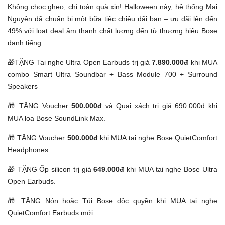
Không chọc ghẹo, chỉ toàn quà xịn! Halloween này, hệ thống Mai
Nguyên đã chuẩn bị một bữa tiệc chiêu đãi bạn – ưu đãi lên đến
49% với loạt deal âm thanh chất lượng đến từ thương hiệu Bose
danh tiếng.
🎁TẶNG Tai nghe Ultra Open Earbuds trị giá
7.890.000đ
khi MUA
combo Smart Ultra Soundbar + Bass Module 700 + Surround
Speakers
🎁 TẶNG Voucher
500.000đ
và Quai xách trị giá 690.000đ khi
MUA loa Bose SoundLink Max.
🎁 TẶNG Voucher
500.000đ
khi MUA tai nghe Bose QuietComfort
Headphones
🎁 TẶNG Ốp silicon trị giá
649.000đ
khi MUA tai nghe Bose Ultra
Open Earbuds.
🎁 TẶNG Nón hoặc Túi Bose độc quyền khi MUA tai nghe
QuietComfort Earbuds mới