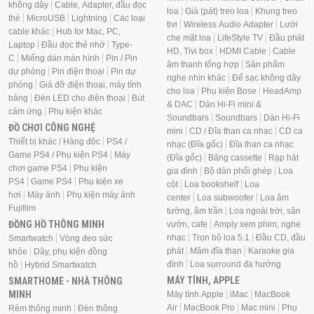
không dây
Cable, Adapter, đầu đọc
loa
Giá (pát) treo loa
Khung treo
thẻ
MicroUSB
Lightning
Các loại
tivi
Wireless Audio Adapter
Lưới
cable khác
Hub for Mac, PC,
che mặt loa
LifeStyle TV
Đầu phát
Laptop
Đầu đọc thẻ nhớ
Type-
HD, Tivi box
HDMI Cable
Cable
C
Miếng dán màn hình
Pin / Pin
âm thanh tổng hợp
Sản phẩm
dự phòng
Pin điện thoại
Pin dự
nghe nhìn khác
Đế sạc không dây
phòng
Giá đỡ điện thoại, máy tính
cho loa
Phụ kiện Bose
HeadAmp
bảng
Đèn LED cho điện thoại
Bút
& DAC
Dàn Hi-Fi mini &
cảm ứng
Phụ kiện khác
Soundbars
Soundbars
Dàn Hi-Fi
ĐỒ CHƠI CÔNG NGHỆ
mini
CD / Đĩa than ca nhạc
CD ca
Thiết bị khác / Hàng độc
PS4 /
nhạc (Đĩa gốc)
Đĩa than ca nhạc
Game PS4 / Phụ kiện PS4
Máy
(Đĩa gốc)
Băng cassette
Rạp hát
chơi game PS4
Phụ kiện
gia đình
Bộ dàn phối ghép
Loa
PS4
Game PS4
Phụ kiện xe
cột
Loa bookshelf
Loa
hơi
Máy ảnh
Phụ kiện máy ảnh
center
Loa subwoofer
Loa âm
Fujifilm
tường, âm trần
Loa ngoài trời, sân
ĐỒNG HỒ THÔNG MINH
vườn, cafe
Amply xem phim, nghe
nhạc
Trọn bộ loa 5.1
Đầu CD, đầu
Smartwatch
Vòng đeo sức
phát
Mâm đĩa than
Karaoke gia
khỏe
Dây, phụ kiện đồng
đình
Loa surround đa hướng
hồ
Hybrid Smartwatch
MÁY TÍNH, APPLE
SMARTHOME - NHÀ THÔNG
MINH
Máy tính Apple
iMac
MacBook
Air
MacBook Pro
Mac mini
Phụ
Rèm thông minh
Đèn thông