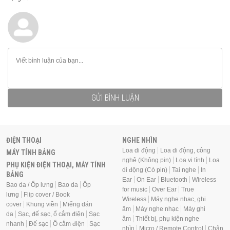
GỬI BÌNH LUẬN
ĐIỆN THOẠI
NGHE NHÌN
Loa di động
Loa di động, công
MÁY TÍNH BẢNG
nghệ (Không pin)
Loa vi tính
Loa
PHỤ KIỆN ĐIỆN THOẠI, MÁY TÍNH
di động (Có pin)
Tai nghe
In
BẢNG
Ear
On Ear
Bluetooth
Wireless
Bao da / Ốp lưng
Bao da
Ốp
for music
Over Ear
True
lưng
Flip cover / Book
Wireless
Máy nghe nhạc, ghi
cover
Khung viền
Miếng dán
âm
Máy nghe nhạc
Máy ghi
da
Sạc, đế sạc, ổ cắm điện
Sạc
âm
Thiết bị, phụ kiện nghe
nhanh
Đế sạc
Ổ cắm điện
Sạc
nhìn
Micro / Remote Control
Chân