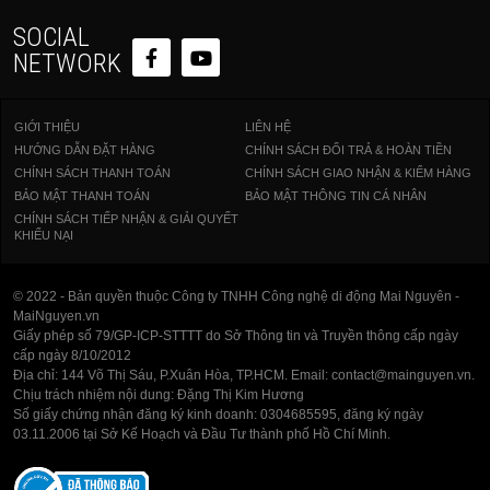
SOCIAL
NETWORK
GIỚI THIỆU
LIÊN HỆ
HƯỚNG DẪN ĐẶT HÀNG
CHÍNH SÁCH ĐỔI TRẢ & HOÀN TIỀN
CHÍNH SÁCH THANH TOÁN
CHÍNH SÁCH GIAO NHẬN & KIỂM HÀNG
BẢO MẬT THANH TOÁN
BẢO MẬT THÔNG TIN CÁ NHÂN
CHÍNH SÁCH TIẾP NHẬN & GIẢI QUYẾT
KHIẾU NẠI
© 2022 - Bản quyền thuộc Công ty TNHH Công nghệ di động Mai Nguyên -
MaiNguyen.vn
Giấy phép số 79/GP-ICP-STTTT do Sở Thông tin và Truyền thông cấp ngày
cấp ngày 8/10/2012
Địa chỉ: 144 Võ Thị Sáu, P.Xuân Hòa, TP.HCM. Email: contact@mainguyen.vn.
Chịu trách nhiệm nội dung: Đặng Thị Kim Hương
Số giấy chứng nhận đăng ký kinh doanh: 0304685595, đăng ký ngày
03.11.2006 tại Sở Kế Hoạch và Đầu Tư thành phố Hồ Chí Minh.