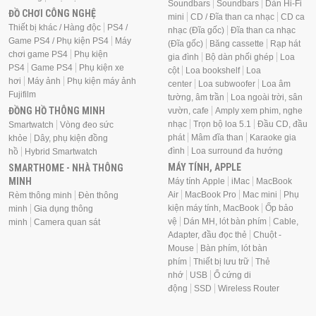
Soundbars
Soundbars
Dàn Hi-Fi
ĐỒ CHƠI CÔNG NGHỆ
mini
CD / Đĩa than ca nhạc
CD ca
Thiết bị khác / Hàng độc
PS4 /
nhạc (Đĩa gốc)
Đĩa than ca nhạc
Game PS4 / Phụ kiện PS4
Máy
(Đĩa gốc)
Băng cassette
Rạp hát
chơi game PS4
Phụ kiện
gia đình
Bộ dàn phối ghép
Loa
PS4
Game PS4
Phụ kiện xe
cột
Loa bookshelf
Loa
hơi
Máy ảnh
Phụ kiện máy ảnh
center
Loa subwoofer
Loa âm
Fujifilm
tường, âm trần
Loa ngoài trời, sân
ĐỒNG HỒ THÔNG MINH
vườn, cafe
Amply xem phim, nghe
nhạc
Trọn bộ loa 5.1
Đầu CD, đầu
Smartwatch
Vòng đeo sức
phát
Mâm đĩa than
Karaoke gia
khỏe
Dây, phụ kiện đồng
đình
Loa surround đa hướng
hồ
Hybrid Smartwatch
MÁY TÍNH, APPLE
SMARTHOME - NHÀ THÔNG
MINH
Máy tính Apple
iMac
MacBook
Air
MacBook Pro
Mac mini
Phụ
Rèm thông minh
Đèn thông
kiện máy tính, MacBook
Ốp bảo
minh
Gia dụng thông
vệ
Dán MH, lót bàn phím
Cable,
minh
Camera quan sát
Adapter, đầu đọc thẻ
Chuột -
Mouse
Bàn phím, lót bàn
phím
Thiết bị lưu trữ
Thẻ
nhớ
USB
Ổ cứng di
động
SSD
Wireless Router