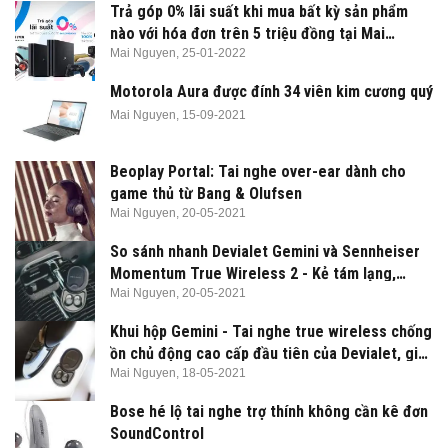
Trả góp 0% lãi suất khi mua bất kỳ sản phẩm
nào với hóa đơn trên 5 triệu đồng tại Mai
Nguyên
Mai Nguyen,
25-01-2022
Motorola Aura được đính 34 viên kim cương quý
Mai Nguyen,
15-09-2021
Beoplay Portal: Tai nghe over-ear dành cho
game thủ từ Bang & Olufsen
Mai Nguyen,
20-05-2021
So sánh nhanh Devialet Gemini và Sennheiser
Momentum True Wireless 2 - Kẻ tám lạng,
người nửa cân
Mai Nguyen,
20-05-2021
Khui hộp Gemini - Tai nghe true wireless chống
ồn chủ động cao cấp đầu tiên của Devialet, giá
7,99 triệu đồng
Mai Nguyen,
18-05-2021
Bose hé lộ tai nghe trợ thính không cần kê đơn
SoundControl