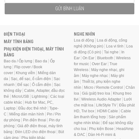
GỬI BÌNH LUẬN
ĐIỆN THOẠI
NGHE NHÌN
Loa di động
Loa di động, công
MÁY TÍNH BẢNG
nghệ (Không pin)
Loa vi tính
Loa
PHỤ KIỆN ĐIỆN THOẠI, MÁY TÍNH
di động (Có pin)
Tai nghe
In
BẢNG
Ear
On Ear
Bluetooth
Wireless
Bao da / Ốp lưng
Bao da
Ốp
for music
Over Ear
True
lưng
Flip cover / Book
Wireless
Máy nghe nhạc, ghi
cover
Khung viền
Miếng dán
âm
Máy nghe nhạc
Máy ghi
da
Sạc, đế sạc, ổ cắm điện
Sạc
âm
Thiết bị, phụ kiện nghe
nhanh
Đế sạc
Ổ cắm điện
Sạc
nhìn
Micro / Remote Control
Chân
không dây
Cable, Adapter, đầu đọc
loa
Giá (pát) treo loa
Khung treo
thẻ
MicroUSB
Lightning
Các loại
tivi
Wireless Audio Adapter
Lưới
cable khác
Hub for Mac, PC,
che mặt loa
LifeStyle TV
Đầu phát
Laptop
Đầu đọc thẻ nhớ
Type-
HD, Tivi box
HDMI Cable
Cable
C
Miếng dán màn hình
Pin / Pin
âm thanh tổng hợp
Sản phẩm
dự phòng
Pin điện thoại
Pin dự
nghe nhìn khác
Đế sạc không dây
phòng
Giá đỡ điện thoại, máy tính
cho loa
Phụ kiện Bose
HeadAmp
bảng
Đèn LED cho điện thoại
Bút
& DAC
Dàn Hi-Fi mini &
cảm ứng
Phụ kiện khác