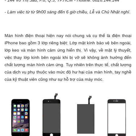
- 144 Võ Thị Sáu, P.8, Q.3, TP.HCM - Hotline: 0826.144.144
- Làm việc từ từ 9h00 sáng đến 6 giờ chiều, Lễ và Chủ Nhật nghỉ.
Màn hình điện thoại hiện nay nói chung và cụ thể là điện thoại
iPhone bao gồm 3 lớp riêng biệt: Lớp mặt kính bảo vệ bên ngoài,
lớp keo và màn hình cảm ứng hiển thị. Vì vậy, về mặt lý thuyết,
việc thay lớp kính bên ngoài khi bị vỡ sẽ không ảnh hưởng đến
chất lượng màn hình cảm ứng. Tuy nhiên trên thực tế, chất lượng
của dịch vụ phụ thuộc vào mức độ hư hại của màn hình, tay nghề
của kỹ thuật viên cũng như sự hỗ trợ của máy móc.