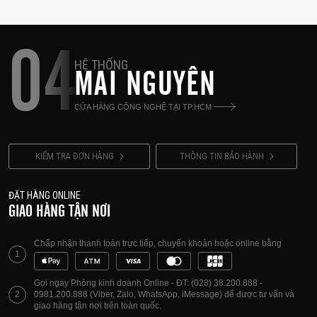
04
HỆ THỐNG
MAI NGUYÊN
CỬA HÀNG CÔNG NGHỆ TẠI TP.HCM
KIỂM TRA ĐƠN HÀNG
THÔNG TIN BẢO HÀNH
ĐẶT HÀNG ONLINE
GIAO HÀNG TẬN NƠI
Chấp nhận thanh toán trực tiếp, chuyển khoản hoặc online bằng
1
Gọi ngay Phòng kinh doanh Online - ĐT: (028) 38.200.888 -
2
0981.200.888 (Viber, Zalo, WhatsApp, iMessage) để được tư vấn và
giao hàng tận nơi trên toàn quốc.