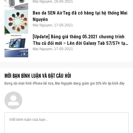
Mai Nguyen,
18-05-2021
Bao da SEN AirTag đã có hàng tại hệ thống Mai
Nguyên
Mai Nguyen,
17-05-2021
[Update] Bảng giá tháng 05.2021 chương trình
Thu cũ đổi mới – Lên đời Galaxy Tab S7/S7+ tại
Mai Nguyên
Mai Nguyen,
17-05-2021
MỜI BẠN BÌNH LUẬN VÀ ĐẶT CÂU HỎI
Đừng xài màn hình iPhone bể nữa, Mai Nguyên đang giảm giá 30% khi ép kính đây