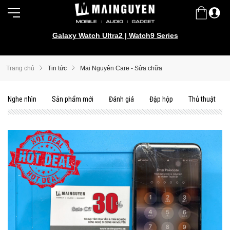
Galaxy Watch Ultra2 | Watch9 Series
Samsung Galaxy Z Fold8 | Z Flip8
Trang chủ
Tin tức
Mai Nguyên Care - Sửa chữa
Nghe nhìn
Sản phẩm mới
Đánh giá
Đập hộp
Thủ thuật