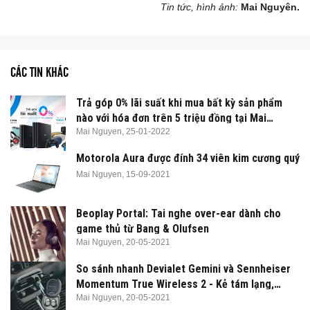
Tin tức, hình ảnh:
Mai Nguyên.
CÁC TIN KHÁC
Trả góp 0% lãi suất khi mua bất kỳ sản phẩm
nào với hóa đơn trên 5 triệu đồng tại Mai
Nguyên
Mai Nguyen,
25-01-2022
Motorola Aura được đính 34 viên kim cương quý
Mai Nguyen,
15-09-2021
Beoplay Portal: Tai nghe over-ear dành cho
game thủ từ Bang & Olufsen
Mai Nguyen,
20-05-2021
So sánh nhanh Devialet Gemini và Sennheiser
Momentum True Wireless 2 - Kẻ tám lạng,
người nửa cân
Mai Nguyen,
20-05-2021