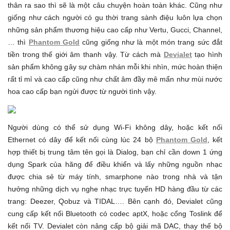
thân ra sao thì sẽ là một câu chuyện hoàn toàn khác. Cũng như
giống như cách người có gu thời trang sành điệu luôn lựa chọn
những sản phẩm thương hiệu cao cấp như Vertu, Gucci, Channel,
… thì
Phantom Gold
cũng giống như là một món trang sức đắt
tiền trong thế giới âm thanh vậy. Từ cách mà
Devialet
tạo hình
sản phẩm không gây sự chàm nhán mỗi khi nhìn, mức hoàn thiện
rất tỉ mỉ và cao cấp cũng như chất âm đầy mê mẩn như mùi nước
hoa cao cấp bạn ngửi được từ người tình vậy.
Người dùng có thể sử dụng Wi-Fi không dây, hoặc kết nối
Ethernet có dây để kết nối cùng lúc 24 bộ
Phantom Gold
, kết
hợp thiết bị trung tâm tên gọi là Dialog, bạn chỉ cần down 1 ứng
dụng Spark của hãng để điều khiển và lấy những nguồn nhạc
được chia sẻ từ máy tính, smarphone nào trong nhà và tận
hưởng những dịch vụ nghe nhạc trực tuyến HD hàng đầu từ các
trang: Deezer, Qobuz và TIDAL…. Bên cạnh đó, Devialet cũng
cung cấp kết nối Bluetooth có codec aptX, hoặc cổng Toslink để
kết nối TV. Devialet còn nâng cấp bộ giải mã DAC, thay thế bộ