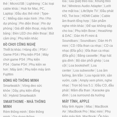
loa
Giá (pát) treo loa
Khung treo
thẻ
MicroUSB
Lightning
Các loại
tivi
Wireless Audio Adapter
Lưới
cable khác
Hub for Mac, PC,
che mặt loa
LifeStyle TV
Đầu phát
Laptop
Đầu đọc thẻ nhớ
Type-
HD, Tivi box
HDMI Cable
Cable
C
Miếng dán màn hình
Pin / Pin
âm thanh tổng hợp
Sản phẩm
dự phòng
Pin điện thoại
Pin dự
nghe nhìn khác
Đế sạc không dây
phòng
Giá đỡ điện thoại, máy tính
cho loa
Phụ kiện Bose
HeadAmp
bảng
Đèn LED cho điện thoại
Bút
& DAC
Dàn Hi-Fi mini &
cảm ứng
Phụ kiện khác
Soundbars
Soundbars
Dàn Hi-Fi
ĐỒ CHƠI CÔNG NGHỆ
mini
CD / Đĩa than ca nhạc
CD ca
Thiết bị khác / Hàng độc
PS4 /
nhạc (Đĩa gốc)
Đĩa than ca nhạc
Game PS4 / Phụ kiện PS4
Máy
(Đĩa gốc)
Băng cassette
Rạp hát
chơi game PS4
Phụ kiện
gia đình
Bộ dàn phối ghép
Loa
PS4
Game PS4
Phụ kiện xe
cột
Loa bookshelf
Loa
hơi
Máy ảnh
Phụ kiện máy ảnh
center
Loa subwoofer
Loa âm
Fujifilm
tường, âm trần
Loa ngoài trời, sân
ĐỒNG HỒ THÔNG MINH
vườn, cafe
Amply xem phim, nghe
nhạc
Trọn bộ loa 5.1
Đầu CD, đầu
Smartwatch
Vòng đeo sức
phát
Mâm đĩa than
Karaoke gia
khỏe
Dây, phụ kiện đồng
đình
Loa surround đa hướng
hồ
Hybrid Smartwatch
MÁY TÍNH, APPLE
SMARTHOME - NHÀ THÔNG
MINH
Máy tính Apple
iMac
MacBook
Air
MacBook Pro
Mac mini
Phụ
Rèm thông minh
Đèn thông
kiện máy tính, MacBook
Ốp bảo
minh
Gia dụng thông