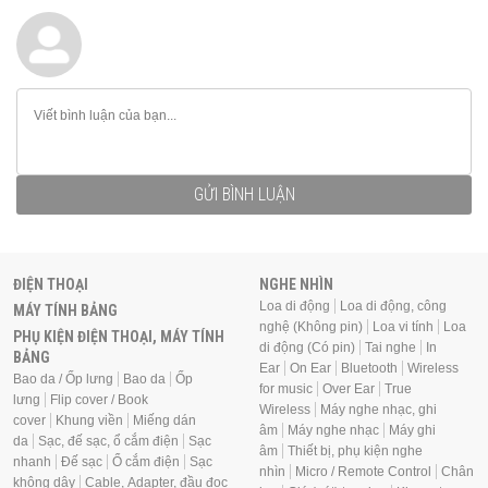
GỬI BÌNH LUẬN
ĐIỆN THOẠI
NGHE NHÌN
Loa di động
Loa di động, công
MÁY TÍNH BẢNG
nghệ (Không pin)
Loa vi tính
Loa
PHỤ KIỆN ĐIỆN THOẠI, MÁY TÍNH
di động (Có pin)
Tai nghe
In
BẢNG
Ear
On Ear
Bluetooth
Wireless
Bao da / Ốp lưng
Bao da
Ốp
for music
Over Ear
True
lưng
Flip cover / Book
Wireless
Máy nghe nhạc, ghi
cover
Khung viền
Miếng dán
âm
Máy nghe nhạc
Máy ghi
da
Sạc, đế sạc, ổ cắm điện
Sạc
âm
Thiết bị, phụ kiện nghe
nhanh
Đế sạc
Ổ cắm điện
Sạc
nhìn
Micro / Remote Control
Chân
không dây
Cable, Adapter, đầu đọc