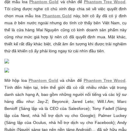
đặt mẫu loa
Phantom Gold
và chân đế
Phantom Tree Wood
.
Tôi cũng được nghe cô chủ xinh đẹp chia sẻ về việc quyết định
chọn mua mẫu loa
Phantom Gold
này, bởi cô ấy đã có ý định
mua ở bên nước ngoài nhưng do tình cờ thấy bên Việt Nam, cụ
thể là cửa hàng Mai Nguyên cũng có kinh doanh sản phẩm này
cũng như mức giá hợp lý nên cô đã quyết định mua. Mặt khác,
thiết kế rất đầy khác biệt, chất âm ấn tượng khi được trải nghiệm
thử đã khiến cô ấy phải lòng ngay từ cái nhìn đầu tiên.
Mở hộp loa
Phantom Gold
và chân đế
Phantom Tree Wood
.
Tính đến hiện tại, trên thế giới đã có rất nhiều nhân vật trong
danh sách hạng A, bao gồm những người nổi tiếng và các kỹ sư
hàng đầu như: Jay-Z; Beyoncé; Jared Leto; Will.I.Am; Marc
Benioff (Sáng lập và là CEO của Salesforce); Tony Fadell (Sáng
lập của Nest, nhà hỗ trợ dịch vụ cho Google); Palmer Luckey
(Sáng lập của Oculus, nhà hỗ trợ dịch vụ cho Facebook); Andy
Rubin (Người sáng tạo nên nền tảng Android)… đã sở hữu mẫu