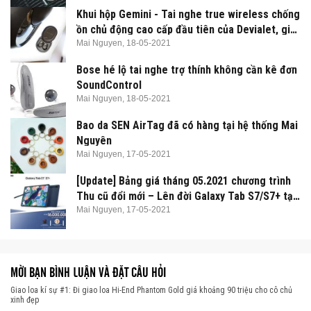
Khui hộp Gemini - Tai nghe true wireless chống
ồn chủ động cao cấp đầu tiên của Devialet, giá
7,99 triệu đồng
Mai Nguyen,
18-05-2021
Bose hé lộ tai nghe trợ thính không cần kê đơn
SoundControl
Mai Nguyen,
18-05-2021
Bao da SEN AirTag đã có hàng tại hệ thống Mai
Nguyên
Mai Nguyen,
17-05-2021
[Update] Bảng giá tháng 05.2021 chương trình
Thu cũ đổi mới – Lên đời Galaxy Tab S7/S7+ tại
Mai Nguyên
Mai Nguyen,
17-05-2021
MỜI BẠN BÌNH LUẬN VÀ ĐẶT CÂU HỎI
Giao loa kí sự #1: Đi giao loa Hi-End Phantom Gold giá khoảng 90 triệu cho cô chủ
xinh đẹp