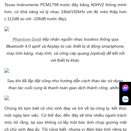
Texas Instruments PCM1798 trước đây bằng ADHV2 thông minh
hơn, có khả năng xử lý nhạc 24bit/192kHz với độ méo thấp hơn
(-112dB so với -106dB trước đây).
Phantom Gold
tiếp nhận nguồn nhạc lossless thông qua
Bluetooth 4.0 aptX và Airplay từ các thiết bị di động smartphone,
máy tính bảng, máy tính, và công cáp quang (optical) để kết nối
với thiết bị khác.
Sau khi đã lắp đặt cũng như hướng dẫn cách thao tác sử dụng,
thao tác cuối cùng là thanh toán giao dịch thành công, ahihi…
Chúng tôi tạm biệt cô chủ xinh đẹp và trở về lại công ty, kết thúc
một ngày làm việc. Có thể đọc đến đây sẽ khá nhiều người trách
móc tôi rằng, tại sao không có lấy một bức ảnh chụp gương mặt
cô chủ xinh đẹp ấy. Tôi cũng biết, nhưng vì đảm bảo tính riêng tư