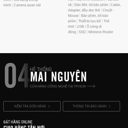
vệ
Dán MH, lót bàn phím
Cable,
minh
Camera quan sát
Adapter, đầu đọc thẻ
Chuột -
Mouse
Bàn phím, lót bàn
phím
Thiết bị lưu trữ
Thẻ
nhớ
USB
Ổ cứng di
động
SSD
Wireless Router
04
HỆ THỐNG
MAI NGUYÊN
CỬA HÀNG CÔNG NGHỆ TẠI TP.HCM
KIỂM TRA ĐƠN HÀNG
THÔNG TIN BẢO HÀNH
ĐẶT HÀNG ONLINE