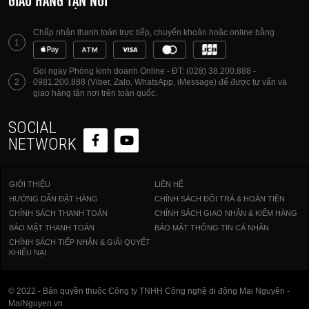
GIAO HÀNG TẬN NƠI
Chấp nhận thanh toán trực tiếp, chuyển khoản hoặc online bằng
1
Gọi ngay Phòng kinh doanh Online - ĐT: (028) 38.200.888 -
2
0981.200.888 (Viber, Zalo, WhatsApp, iMessage) để được tư vấn và
giao hàng tận nơi trên toàn quốc.
SOCIAL
NETWORK
GIỚI THIỆU
LIÊN HỆ
HƯỚNG DẪN ĐẶT HÀNG
CHÍNH SÁCH ĐỔI TRẢ & HOÀN TIỀN
CHÍNH SÁCH THANH TOÁN
CHÍNH SÁCH GIAO NHẬN & KIỂM HÀNG
BẢO MẬT THANH TOÁN
BẢO MẬT THÔNG TIN CÁ NHÂN
CHÍNH SÁCH TIẾP NHẬN & GIẢI QUYẾT
KHIẾU NẠI
© 2022 - Bản quyền thuộc Công ty TNHH Công nghệ di động Mai Nguyên -
MaiNguyen.vn