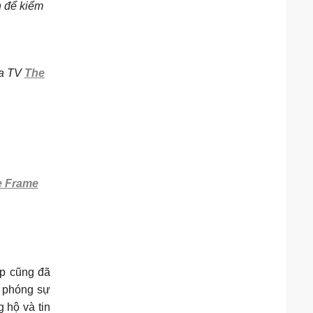
 để kiểm
ủa TV
The
e Frame
ấp cũng đã
h phóng sự
 hộ và tin