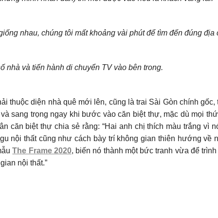
ế giống nhau, chúng tôi mất khoảng vài phút để tìm đến đúng địa 
số nhà và tiến hành di chuyển TV vào bên trong.
i thuộc diện nhà quê mới lên, cũng là trai Sài Gòn chính gốc,
 và sang trọng ngay khi bước vào căn biệt thự, mặc dù mọi th
 căn biệt thự chia sẻ rằng: “Hai anh chị thích màu trắng vì nó
gu nội thất cũng như cách bày trí không gian thiên hướng về n
 mẫu
The Frame 2020
, biến nó thành một bức tranh vừa để trình
ian nội thất.”