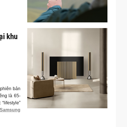
ại khu
phiên bản
êng là 65-
lifestyle”
Samsung