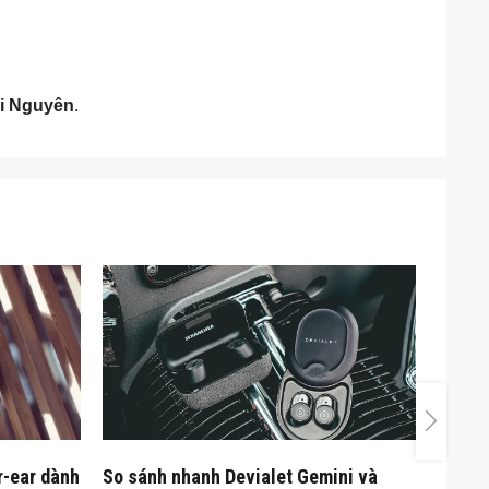
i Nguyên
.
r-ear dành
So sánh nhanh Devialet Gemini và
Khui h