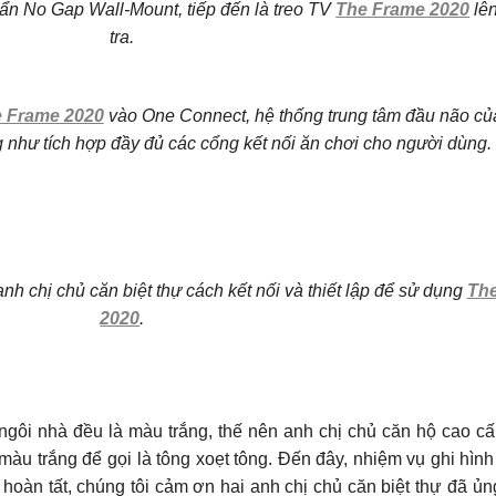
 ẩn No Gap Wall-Mount, tiếp đến là treo TV
The Frame 2020
lên
tra.
 Frame 2020
vào One Connect, hệ thống trung tâm đầu não c
 như tích hợp đầy đủ các cổng kết nối ăn chơi cho người dùng.
h chị chủ căn biệt thự cách kết nối và thiết lập để sử dụng
Th
2020
.
ngôi nhà đều là màu trắng, thế nên anh chị chủ căn hộ cao c
màu trắng để gọi là tông xoẹt tông. Đến đây, nhiệm vụ ghi hìn
hoàn tất, chúng tôi cảm ơn hai anh chị chủ căn biệt thự đã ủng