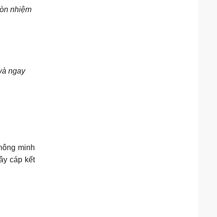
tròn nhiệm
 và ngay
thông minh
ây cáp kết