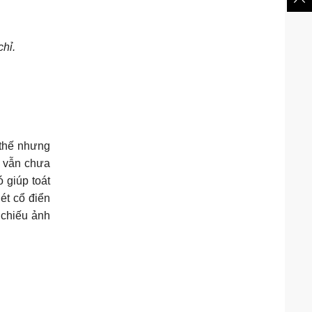
chỉ.
 thế nhưng
ứ vẫn chưa
 giúp toát
ét cổ điển
 chiếu ảnh