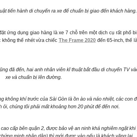
uật tiến hành di chuyển ra xe để chuẩn bị giao đến khách hàng.
ặt ứng dụng giao hàng là xe 7 chỗ trên một dịch cụ rất phổ biế
ệc không thể nhét vừa chiếc
The Frame 2020
đến 65-inch, thế l
ng đã đến, hai anh nhân viên kĩ thuật bắt đầu di chuyển TV và
xe và chuẩn bị lên đường.
g không khí trước của Sài Gòn là ồn ào và náo nhiệt, các con 
nh ỏi, chúng tôi phải mất khoảng hơn 20 phút để đến nơi.
ự cao cấp bên quận 2, được bảo vệ an ninh khá nghiêm ngặt khi 
(chứng minh nhân dân) thì mới được vào nếu là khách vãng lai.