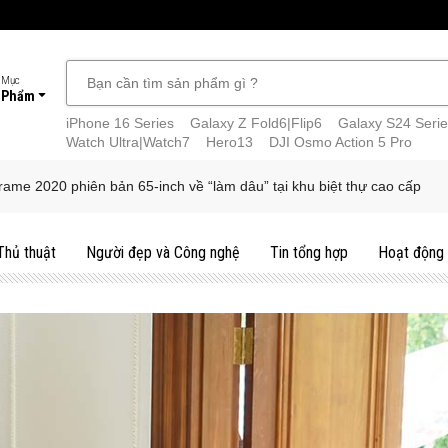
 Mục
 Phẩm
iPhone 16 Series
Galaxy Z Fold6|Flip6
Galaxy S24 Serie
Watch Ultra|Watch7
Hero13
DJI Osmo Action 5 Pro
ame 2020 phiên bản 65-inch về “làm dâu” tại khu biệt thự cao cấp
Thủ thuật
Người đẹp và Công nghệ
Tin tổng hợp
Hoạt động