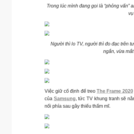
Trong lúc mình đang gọi là “phỏng vấn” an
vụ
Người thì lo TV, người thì đo đạc trên t
ngắn, vừa mắt 
Việc giữ cố định để treo
The Frame 2020
của
Samsung
, tức TV khung tranh sẽ nằ
nối phía sau gây thiếu thẩm mĩ.