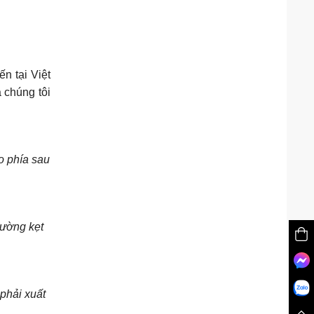
n tại Việt
à chúng tôi
o phía sau
đường kẹt
phải xuất